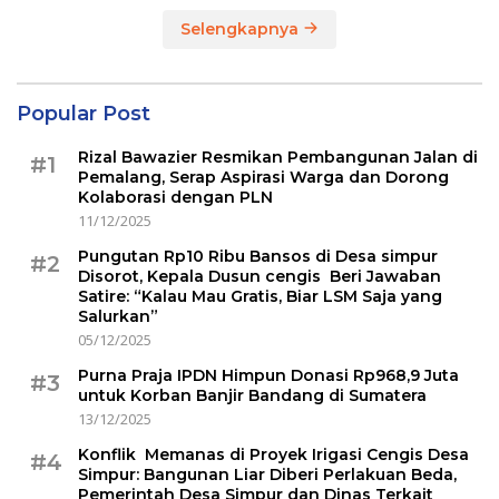
Selengkapnya
Popular Post
Rizal Bawazier Resmikan Pembangunan Jalan di
#1
Pemalang, Serap Aspirasi Warga dan Dorong
Kolaborasi dengan PLN
11/12/2025
Pungutan Rp10 Ribu Bansos di Desa simpur
#2
Disorot, Kepala Dusun cengis Beri Jawaban
Satire: “Kalau Mau Gratis, Biar LSM Saja yang
Salurkan”
05/12/2025
Purna Praja IPDN Himpun Donasi Rp968,9 Juta
#3
untuk Korban Banjir Bandang di Sumatera
13/12/2025
Konflik Memanas di Proyek Irigasi Cengis Desa
#4
Simpur: Bangunan Liar Diberi Perlakuan Beda,
Pemerintah Desa Simpur dan Dinas Terkait