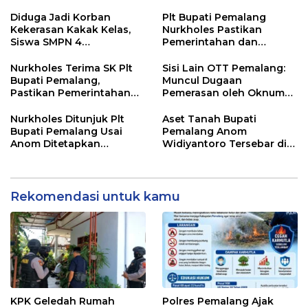
Gobak Sodor Meriahkan
untuk Perkuat Distribusi
HUT RI ke-81
Desa
Diduga Jadi Korban
Plt Bupati Pemalang
Kekerasan Kakak Kelas,
Nurkholes Pastikan
Siswa SMPN 4
Pemerintahan dan
Randudongkal Meninggal
Pelayanan Publik Tetap
Dunia
Berjalan
Nurkholes Terima SK Plt
Sisi Lain OTT Pemalang:
Bupati Pemalang,
Muncul Dugaan
Pastikan Pemerintahan
Pemerasan oleh Oknum
Tetap Berjalan
Pegawai KPK
Nurkholes Ditunjuk Plt
Aset Tanah Bupati
Bupati Pemalang Usai
Pemalang Anom
Anom Ditetapkan
Widiyantoro Tersebar di
Tersangka KPK
Jawa dan Bali, Jadi
Sorotan Usai OTT KPK
Rekomendasi untuk kamu
KPK Geledah Rumah
Polres Pemalang Ajak