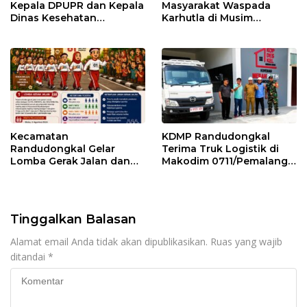
Kepala DPUPR dan Kepala
Masyarakat Waspada
Dinas Kesehatan
Karhutla di Musim
Pemalang
Kemarau
Kecamatan
KDMP Randudongkal
Randudongkal Gelar
Terima Truk Logistik di
Lomba Gerak Jalan dan
Makodim 0711/Pemalang
Gobak Sodor Meriahkan
untuk Perkuat Distribusi
HUT RI ke-81
Desa
Tinggalkan Balasan
Alamat email Anda tidak akan dipublikasikan.
Ruas yang wajib
ditandai
*