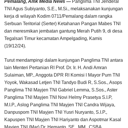
Pemalang, Amk Media News —
Panglima TNI Jenderal
TNI Agus Subiyanto, S.E., M.Si., melaksanakan kunjungan
kerja di wilayah Kodim 0711/Pemalang dalam rangka
Serbuan Teritorial (Serter) Ketahanan Pangan Mabes TNI
dan meresmikan jembatan gantung Merah Putih 9, di desa
Tegalsari Timur kecamatan Ampelgading, Kamis
(19/12/24).
Turut mendampingi dalam kunjungan Panglima TNI antara
lain Menteri Pertanian RI Prof. Dr. Ir. H. Andi Amran
Sulaiman, MP., Anggota DPR RI Komisi l Mayor Purn TNI
Yoyok, Wakasad Letjen TNI Tandyo Budi R, S.Sos., Asops
Panglima TNI Mayjen TNI Gabriel Lemma, S.Sos., Aster
Panglima TNI Mayjen TNI Novi Helmy Prasetya S.I.P,
M.I.P., Aslog Panglima TNI Mayjen TNI Candra Wijaya,
Danpuspom TNI Mayjen TNI Yusri Nuryanto, S.I.P.,
Kapuspen TNI Mayjen TNI Hariyanto dan Aspotmar Kasal
Mayjen TNI (Mar) Dr. Hemanto. SE., MM., CSBA.,