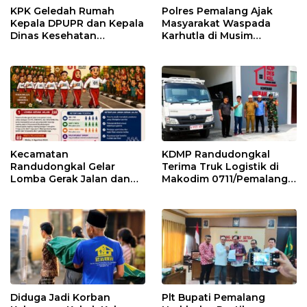
KPK Geledah Rumah
Polres Pemalang Ajak
Kepala DPUPR dan Kepala
Masyarakat Waspada
Dinas Kesehatan
Karhutla di Musim
Pemalang
Kemarau
Kecamatan
KDMP Randudongkal
Randudongkal Gelar
Terima Truk Logistik di
Lomba Gerak Jalan dan
Makodim 0711/Pemalang
Gobak Sodor Meriahkan
untuk Perkuat Distribusi
HUT RI ke-81
Desa
Diduga Jadi Korban
Plt Bupati Pemalang