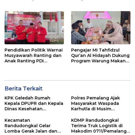
Tersangka KPK
Jawa dan Bali, Jadi
Sorotan Usai OTT KPK
Pendidikan Politik Warnai
Pengajar MI Tahfidzul
Musyawarah Ranting dan
Qur’an Al Hidayah Dukung
Anak Ranting PDI
Program Warung Makan
Perjuangan Serentak se-
Gratis AMK
Kecamatan Belik
Berita Terkait
KPK Geledah Rumah
Polres Pemalang Ajak
Kepala DPUPR dan Kepala
Masyarakat Waspada
Dinas Kesehatan
Karhutla di Musim
Pemalang
Kemarau
Kecamatan
KDMP Randudongkal
Randudongkal Gelar
Terima Truk Logistik di
Lomba Gerak Jalan dan
Makodim 0711/Pemalang