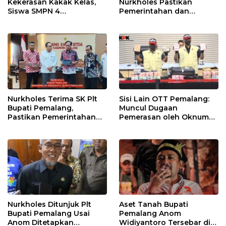
Kekerasan Kakak Kelas,
Nurkholes Pastikan
Siswa SMPN 4
Pemerintahan dan
Randudongkal Meninggal
Pelayanan Publik Tetap
Dunia
Berjalan
Nurkholes Terima SK Plt
Sisi Lain OTT Pemalang:
Bupati Pemalang,
Muncul Dugaan
Pastikan Pemerintahan
Pemerasan oleh Oknum
Tetap Berjalan
Pegawai KPK
Nurkholes Ditunjuk Plt
Aset Tanah Bupati
Bupati Pemalang Usai
Pemalang Anom
Anom Ditetapkan
Widiyantoro Tersebar di