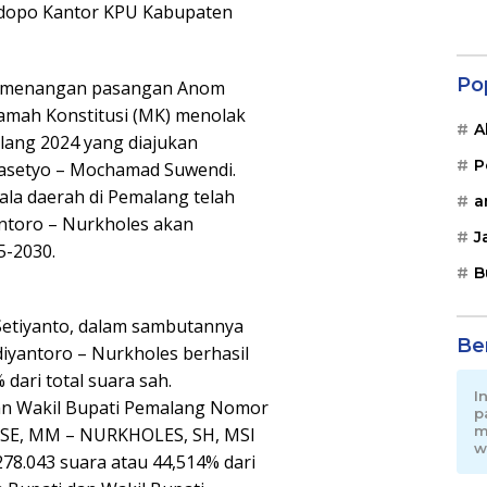
endopo Kantor KPU Kabupaten
Po
kemenangan pasangan Anom
amah Konstitusi (MK) menolak
A
alang 2024 yang diajukan
P
rasetyo – Mochamad Suwendi.
ala daerah di Pemalang telah
a
ntoro – Nurkholes akan
J
5-2030.
B
etiyanto, dalam sambutannya
Be
yantoro – Nurkholes berhasil
dari total suara sah.
I
an Wakil Bupati Pemalang Nomor
p
m
 SE, MM – NURKHOLES, SH, MSI
w
78.043 suara atau 44,514% dari