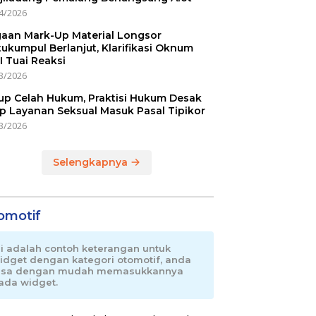
4/2026
aan Mark-Up Material Longsor
ukumpul Berlanjut, Klarifikasi Oknum
I Tuai Reaksi
3/2026
up Celah Hukum, Praktisi Hukum Desak
p Layanan Seksual Masuk Pasal Tipikor
3/2026
Selengkapnya
omotif
ni adalah contoh keterangan untuk
idget dengan kategori otomotif, anda
isa dengan mudah memasukkannya
ada widget.