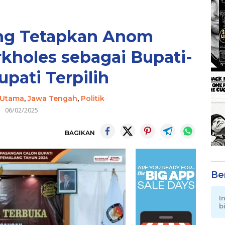
ng Tetapkan Anom
kholes sebagai Bupati-
upati Terpilih
 Utama
,
Jawa Tengah
,
Politik
06/02/2025
BAGIKAN
Be
I
b