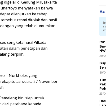
ng digelar di Gedung MK, Jakarta
K Suhartoyo menyatakan bahwa
Ber
dapat dilanjutkan ke tahap
ersebut resmi ditolak dan hasil
I
i dengan yang telah diumumkan
r
m
ses sengketa hasil Pilkada
Izi
Baw
batan dalam penetapan dan
HWG
lang terpilih.
20/0
Bup
Sem
10/0
ro – Nurkholes yang
Tun
rekapitulasi suara 27 November
Pak
uh.
Pok
23/0
Pemalang kini siap untuk
Dra
n dari petahana kepada
Lan