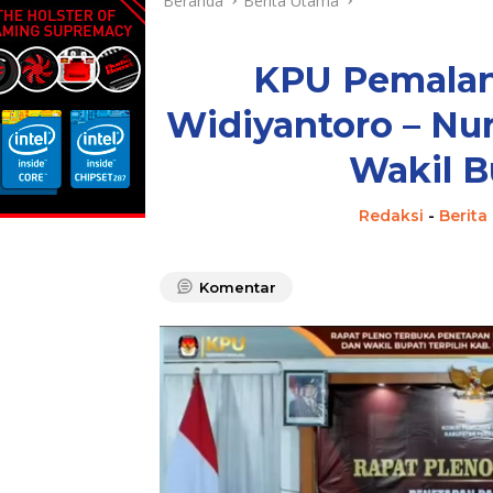
Beranda
Berita Utama
KPU Pemala
Widiyantoro – Nur
Wakil B
Redaksi
-
Berita
Komentar