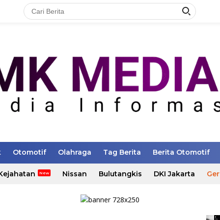
k
Otomotif
Olahraga
Tag Berita
Berita Otomotif
Kejahatan
Nissan
Bulutangkis
DKI Jakarta
Ger