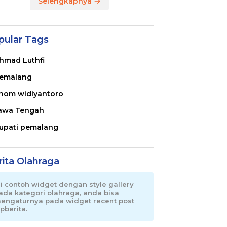
Selengkapnya
pular Tags
hmad Luthfi
emalang
nom widiyantoro
awa Tengah
upati pemalang
rita Olahraga
ni contoh widget dengan style gallery
ada kategori olahraga, anda bisa
engaturnya pada widget recent post
pberita.