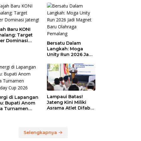
ah Baru KONI
alang: Target
er Dominasi
Bersatu Dalam
eng!
Langkah: Moga
Unity Run 2026 Jadi
Magnet Baru
Olahraga Pemalang
Lampaui Batas!
ergi di Lapangan
Jateng Kini Miliki
au: Bupati Anom
Asrama Atlet Difabel
a Turnamen
Tercanggih dan
day Cup 2026
Terpadu di RI
Selengkapnya