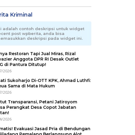
ita Kriminal
ni adalah contoh deskripsi untuk widget
ecent post wpberita, anda bisa
emasukkan deskripsi pada widget ini.
nnya Restoran Tapi Jual Miras, Rizal
azier Anggota DPR RI Desak Outlet
 di Pantura Ditutup!
7/2026
ati Sukoharjo Di-OTT KPK, Ahmad Luthfi:
ua Sama di Mata Hukum
7/2026
tut Transparansi, Petani Jatiroyom
sa Perangkat Desa Copot Jabatan
tan!
4/2026
matis! Evakuasi Jasad Pria di Bendungan
jiladang Pemalang Berlangsung Alot