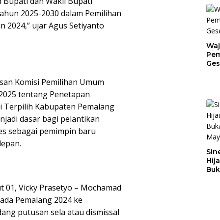
n Bupati dan Wakil Bupati
Tahun 2025-2030 dalam Pemilihan
 2024,” ujar Agus Setiyanto
Waj
Pem
Ges
Jat
usan Komisi Pemilihan Umum
2025 tentang Penetapan
i Terpilih Kabupaten Pemalang
njadi dasar bagi pelantikan
es sebagai pemimpin baru
depan.
Sin
Hij
Buk
May
t 01, Vicky Prasetyo – Mochamad
kada Pemalang 2024 ke
ang putusan sela atau dismissal