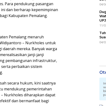
es. Para pendukung pasangan
04/0
 ini dan berharap kepemimpinan
Dug
bagi Kabupaten Pemalang.
Wat
UPJ
11/0
Tut
paten Pemalang menaruh
Sua
04/0
Widiyantoro – Nurkholes untuk
 daerah mereka. Banyak warga
erealisasikan janji-janji
ng pembangunan infrastruktur,
 serta perbaikan sistem
g.
Ot
ah secara hukum, kini saatnya
I
w
atu mendukung pemerintahan
b
 – Nurkholes diharapkan dapat
p
fektif dan bermanfaat bagi