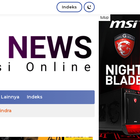
Indeks
tutup
Lainnya
Indeks
indra