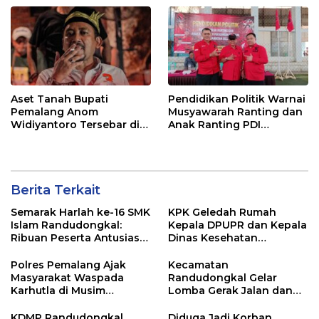
Aset Tanah Bupati
Pendidikan Politik Warnai
Pemalang Anom
Musyawarah Ranting dan
Widiyantoro Tersebar di
Anak Ranting PDI
Jawa dan Bali, Jadi
Perjuangan Serentak se-
Sorotan Usai OTT KPK
Kecamatan Belik
Berita Terkait
Semarak Harlah ke-16 SMK
KPK Geledah Rumah
Islam Randudongkal:
Kepala DPUPR dan Kepala
Ribuan Peserta Antusias
Dinas Kesehatan
Ikuti Jalan Sehat
Pemalang
Berhadiah Motor
Polres Pemalang Ajak
Kecamatan
Masyarakat Waspada
Randudongkal Gelar
Karhutla di Musim
Lomba Gerak Jalan dan
Kemarau
Gobak Sodor Meriahkan
HUT RI ke-81
KDMP Randudongkal
Diduga Jadi Korban