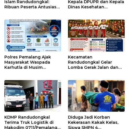
Islam Randudongkal:
Kepala DPUPR dan Kepala
Ribuan Peserta Antusias
Dinas Kesehatan
Ikuti Jalan Sehat
Pemalang
Berhadiah Motor
Polres Pemalang Ajak
Kecamatan
Masyarakat Waspada
Randudongkal Gelar
Karhutla di Musim
Lomba Gerak Jalan dan
Kemarau
Gobak Sodor Meriahkan
HUT RI ke-81
KDMP Randudongkal
Diduga Jadi Korban
Terima Truk Logistik di
Kekerasan Kakak Kelas,
Makodim 0711/Pemalang
Siswa SMPN 4