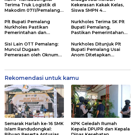
Terima Truk Logistik di
Kekerasan Kakak Kelas,
Makodim 0711/Pemalang
Siswa SMPN 4
untuk Perkuat Distribusi
Randudongkal Meninggal
Desa
Dunia
Plt Bupati Pemalang
Nurkholes Terima SK Plt
Nurkholes Pastikan
Bupati Pemalang,
Pemerintahan dan
Pastikan Pemerintahan
Pelayanan Publik Tetap
Tetap Berjalan
Berjalan
Sisi Lain OTT Pemalang:
Nurkholes Ditunjuk Plt
Muncul Dugaan
Bupati Pemalang Usai
Pemerasan oleh Oknum
Anom Ditetapkan
Pegawai KPK
Tersangka KPK
Rekomendasi untuk kamu
Semarak Harlah ke-16 SMK
KPK Geledah Rumah
Islam Randudongkal:
Kepala DPUPR dan Kepala
Ribuan Peserta Antusias
Dinas Kesehatan