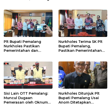
untuk Perkuat Distribusi
Randudongkal Meninggal
Desa
Dunia
Plt Bupati Pemalang
Nurkholes Terima SK Plt
Nurkholes Pastikan
Bupati Pemalang,
Pemerintahan dan
Pastikan Pemerintahan
Pelayanan Publik Tetap
Tetap Berjalan
Berjalan
Sisi Lain OTT Pemalang:
Nurkholes Ditunjuk Plt
Muncul Dugaan
Bupati Pemalang Usai
Pemerasan oleh Oknum
Anom Ditetapkan
Pegawai KPK
Tersangka KPK