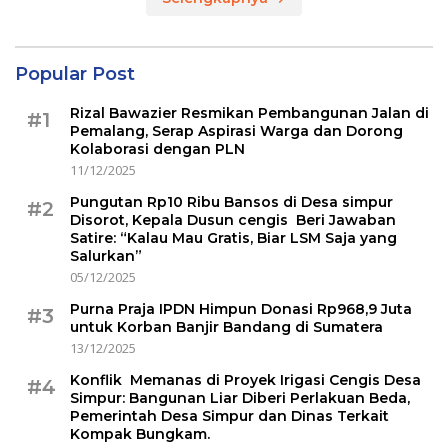
Popular Post
Rizal Bawazier Resmikan Pembangunan Jalan di
#1
Pemalang, Serap Aspirasi Warga dan Dorong
Kolaborasi dengan PLN
11/12/2025
Pungutan Rp10 Ribu Bansos di Desa simpur
#2
Disorot, Kepala Dusun cengis Beri Jawaban
Satire: “Kalau Mau Gratis, Biar LSM Saja yang
Salurkan”
05/12/2025
Purna Praja IPDN Himpun Donasi Rp968,9 Juta
#3
untuk Korban Banjir Bandang di Sumatera
13/12/2025
Konflik Memanas di Proyek Irigasi Cengis Desa
#4
Simpur: Bangunan Liar Diberi Perlakuan Beda,
Pemerintah Desa Simpur dan Dinas Terkait
Kompak Bungkam.