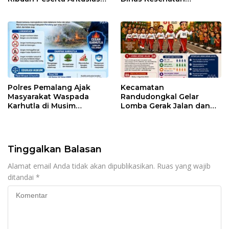
Ikuti Jalan Sehat
Pemalang
Berhadiah Motor
Polres Pemalang Ajak
Kecamatan
Masyarakat Waspada
Randudongkal Gelar
Karhutla di Musim
Lomba Gerak Jalan dan
Kemarau
Gobak Sodor Meriahkan
HUT RI ke-81
Tinggalkan Balasan
Alamat email Anda tidak akan dipublikasikan.
Ruas yang wajib
ditandai
*