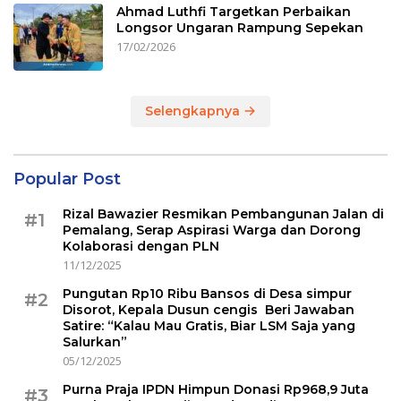
Ahmad Luthfi Targetkan Perbaikan
Longsor Ungaran Rampung Sepekan
17/02/2026
Selengkapnya
Popular Post
Rizal Bawazier Resmikan Pembangunan Jalan di
#1
Pemalang, Serap Aspirasi Warga dan Dorong
Kolaborasi dengan PLN
11/12/2025
Pungutan Rp10 Ribu Bansos di Desa simpur
#2
Disorot, Kepala Dusun cengis Beri Jawaban
Satire: “Kalau Mau Gratis, Biar LSM Saja yang
Salurkan”
05/12/2025
Purna Praja IPDN Himpun Donasi Rp968,9 Juta
#3