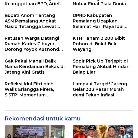
Keanggotaan BPD, Arief
Nobar Final Piala Dunia
Maulana Dipercaya
2026, Warga Diajak
Sebagai Ketua
Ramaikan Acara
Bupati Anom Tantang
DPRD Kabupaten
ASN Pemalang Angkat
Pemalang Ucapkan
Nasib Tetangga Lewat
Selamat Hari Raya Idul
“ASN Pedot”
Adha 1447 Hijriah
Ratusan Warga Datangi
KTH Tanam 3.200 Bibit
Rumah Kades Cibuyur,
Pohon di Bukit Bulu
Dorong Yoyok Kusnondo
Wayang.
Maju Kembali
Gak Pakai Mahal! Balik
Sopir Pick Up Terjepit di
Nama Kendaraan Bekas di
Pemalang Akibat Hindari
Jateng Kini Gratis
Balap Liar
Refleksi Idul Fitri oleh
Lampaui Target! Jateng
Walis Erlangga Firera,
Gelar 333 Pasar Murah
S.STP: Momentum
demi Tekan Inflasi
Memperkuat Kepedulian
Sosial
Rekomendasi untuk kamu