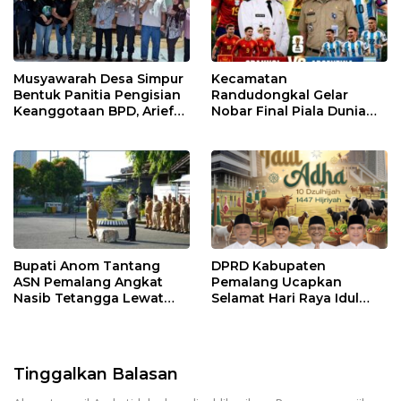
Musyawarah Desa Simpur
Kecamatan
Bentuk Panitia Pengisian
Randudongkal Gelar
Keanggotaan BPD, Arief
Nobar Final Piala Dunia
Maulana Dipercaya
2026, Warga Diajak
Sebagai Ketua
Ramaikan Acara
Bupati Anom Tantang
DPRD Kabupaten
ASN Pemalang Angkat
Pemalang Ucapkan
Nasib Tetangga Lewat
Selamat Hari Raya Idul
“ASN Pedot”
Adha 1447 Hijriah
Tinggalkan Balasan