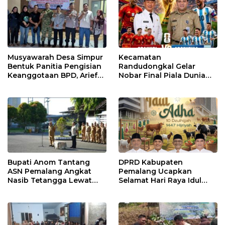
Musyawarah Desa Simpur
Kecamatan
Bentuk Panitia Pengisian
Randudongkal Gelar
Keanggotaan BPD, Arief
Nobar Final Piala Dunia
Maulana Dipercaya
2026, Warga Diajak
Sebagai Ketua
Ramaikan Acara
Bupati Anom Tantang
DPRD Kabupaten
ASN Pemalang Angkat
Pemalang Ucapkan
Nasib Tetangga Lewat
Selamat Hari Raya Idul
“ASN Pedot”
Adha 1447 Hijriah