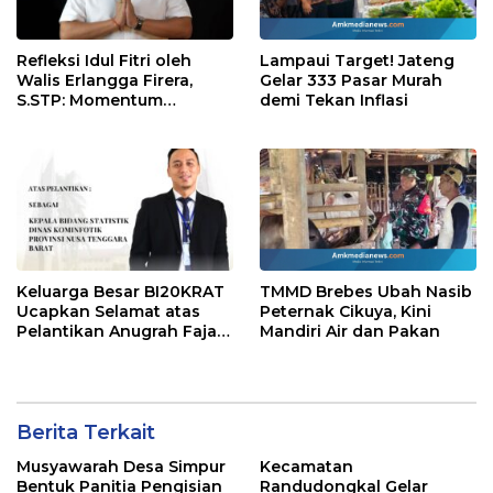
Refleksi Idul Fitri oleh
Lampaui Target! Jateng
Walis Erlangga Firera,
Gelar 333 Pasar Murah
S.STP: Momentum
demi Tekan Inflasi
Memperkuat Kepedulian
Sosial
Keluarga Besar BI20KRAT
TMMD Brebes Ubah Nasib
Ucapkan Selamat atas
Peternak Cikuya, Kini
Pelantikan Anugrah Fajar
Mandiri Air dan Pakan
Fahrurazie sebagai Kepala
Bidang Statistik
Diskominfotik NTB
Berita Terkait
Musyawarah Desa Simpur
Kecamatan
Bentuk Panitia Pengisian
Randudongkal Gelar