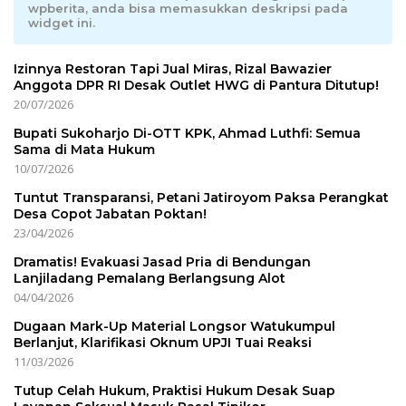
wpberita, anda bisa memasukkan deskripsi pada
widget ini.
Izinnya Restoran Tapi Jual Miras, Rizal Bawazier
Anggota DPR RI Desak Outlet HWG di Pantura Ditutup!
20/07/2026
Bupati Sukoharjo Di-OTT KPK, Ahmad Luthfi: Semua
Sama di Mata Hukum
10/07/2026
Tuntut Transparansi, Petani Jatiroyom Paksa Perangkat
Desa Copot Jabatan Poktan!
23/04/2026
Dramatis! Evakuasi Jasad Pria di Bendungan
Lanjiladang Pemalang Berlangsung Alot
04/04/2026
Dugaan Mark-Up Material Longsor Watukumpul
Berlanjut, Klarifikasi Oknum UPJI Tuai Reaksi
11/03/2026
Tutup Celah Hukum, Praktisi Hukum Desak Suap