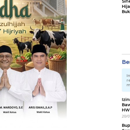
Sin
Hij
Buk
May
Ber
I
r
m
Izi
Baw
HWG
20/0
Bup