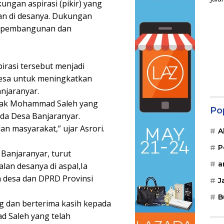
ungan aspirasi (pikir) yang
an di desanya. Dukungan
gi pembangunan dan
irasi tersebut menjadi
esa untuk meningkatkan
anjaranyar.
apak Mohammad Saleh yang
Po
da Desa Banjaranyar.
an masyarakat,” ujar Asrori.
A
P
a Banjaranyar, turut
a
an desanya di aspal,Ia
n desa dan DPRD Provinsi
J
B
g dan berterima kasih kepada
 Saleh yang telah