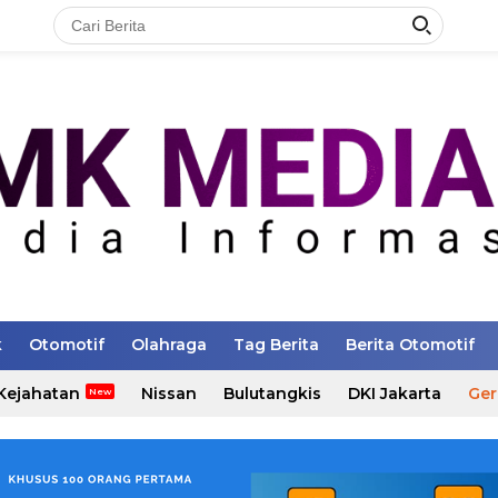
k
Otomotif
Olahraga
Tag Berita
Berita Otomotif
Kejahatan
Nissan
Bulutangkis
DKI Jakarta
Ger