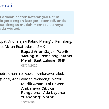
omotif
ni adalah contoh keterangan untuk
idget dengan kategori otomotif, anda
isa dengan mudah memasukkannya
ada widget.
Bupati Anom Jajaki Pabrik
‘Maung’ di Pemalang: Karpet
Merah Buat Lulusan SMK!
08/04/2026
Mudik Aman! Tol Bawen-
Ambarawa Dibuka
Fungsional, Ada Layanan
“Gendong” Motor
10/03/2026