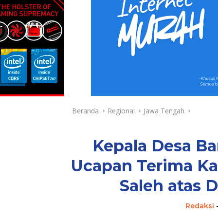
Beranda
Regional
Jawa Tengah
Kepala Desa Ba
Ucapan Terima K
Saleh atas 
Redaksi