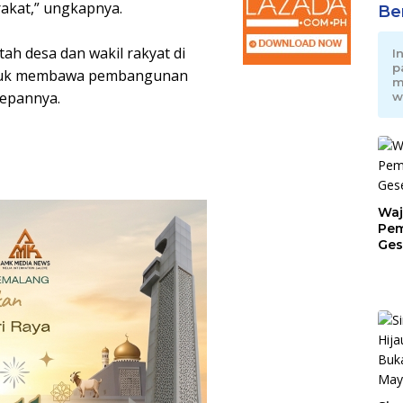
akat,” ungkapnya.
Be
ah desa dan wakil rakyat di
I
p
 untuk membawa pembangunan
m
depannya.
w
Waj
Pem
Ges
Jat