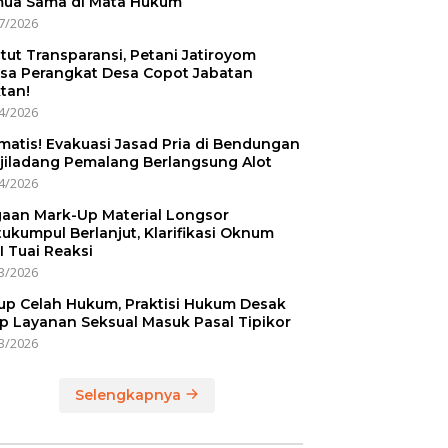
ua Sama di Mata Hukum
7/2026
tut Transparansi, Petani Jatiroyom
sa Perangkat Desa Copot Jabatan
tan!
4/2026
matis! Evakuasi Jasad Pria di Bendungan
jiladang Pemalang Berlangsung Alot
4/2026
aan Mark-Up Material Longsor
ukumpul Berlanjut, Klarifikasi Oknum
I Tuai Reaksi
3/2026
up Celah Hukum, Praktisi Hukum Desak
p Layanan Seksual Masuk Pasal Tipikor
3/2026
Selengkapnya