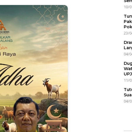
Sem
10/0
Tun
Pak
Pok
23/0
Dra
Lan
04/0
Dug
Wat
UPJ
11/0
Tut
Sua
04/0