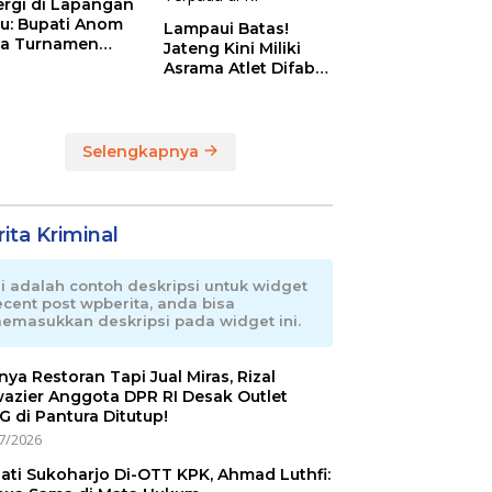
ergi di Lapangan
au: Bupati Anom
Lampaui Batas!
a Turnamen
Jateng Kini Miliki
day Cup 2026
Asrama Atlet Difabel
Tercanggih dan
Terpadu di RI
Selengkapnya
ita Kriminal
ni adalah contoh deskripsi untuk widget
ecent post wpberita, anda bisa
emasukkan deskripsi pada widget ini.
nnya Restoran Tapi Jual Miras, Rizal
azier Anggota DPR RI Desak Outlet
 di Pantura Ditutup!
7/2026
ati Sukoharjo Di-OTT KPK, Ahmad Luthfi: