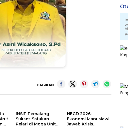
Ot
I
w
b
p
BAGIKAN
ta
INSIP Pemalang
HEGD 2026:
Dirut
Sukses Satukan
Ekonomi Manusiawi
an
Pelari di Moga Unity
Jawab Krisis