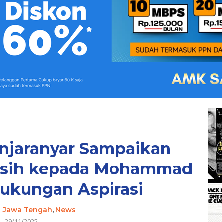
njaranyar Sampaikan
asih kepada Mohammad
Dukungan Aspirasi
-
Jawa Tengah
,
News
29/11/2025