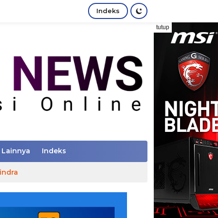
Indeks
tutup
Lainnya
Indeks
indra