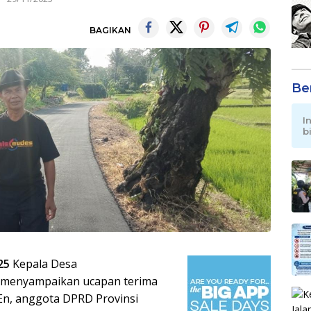
BAGIKAN
Be
I
b
25
Kepala Desa
) menyampaikan ucapan terima
En, anggota DPRD Provinsi