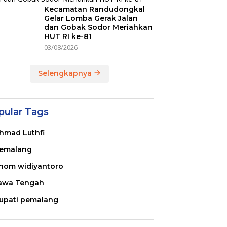
Kecamatan Randudongkal
Gelar Lomba Gerak Jalan
dan Gobak Sodor Meriahkan
HUT RI ke-81
03/08/2026
Selengkapnya
pular Tags
hmad Luthfi
emalang
nom widiyantoro
awa Tengah
upati pemalang