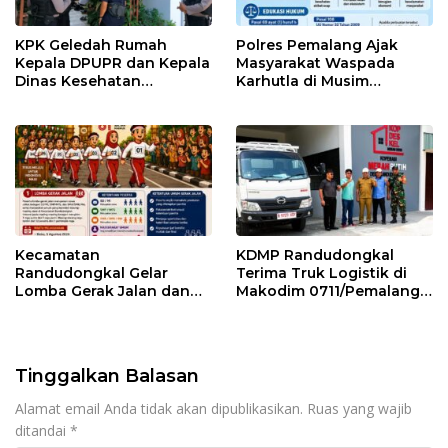
KPK Geledah Rumah
Polres Pemalang Ajak
Kepala DPUPR dan Kepala
Masyarakat Waspada
Dinas Kesehatan
Karhutla di Musim
Pemalang
Kemarau
Kecamatan
KDMP Randudongkal
Randudongkal Gelar
Terima Truk Logistik di
Lomba Gerak Jalan dan
Makodim 0711/Pemalang
Gobak Sodor Meriahkan
untuk Perkuat Distribusi
HUT RI ke-81
Desa
Tinggalkan Balasan
Alamat email Anda tidak akan dipublikasikan.
Ruas yang wajib
ditandai
*