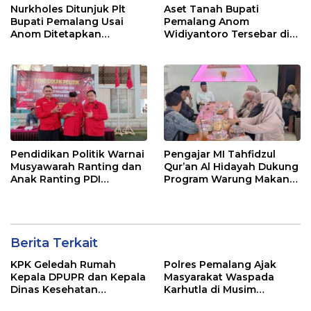
Nurkholes Ditunjuk Plt
Aset Tanah Bupati
Bupati Pemalang Usai
Pemalang Anom
Anom Ditetapkan
Widiyantoro Tersebar di
Tersangka KPK
Jawa dan Bali, Jadi
Sorotan Usai OTT KPK
Pendidikan Politik Warnai
Pengajar MI Tahfidzul
Musyawarah Ranting dan
Qur’an Al Hidayah Dukung
Anak Ranting PDI
Program Warung Makan
Perjuangan Serentak se-
Gratis AMK
Kecamatan Belik
Berita Terkait
KPK Geledah Rumah
Polres Pemalang Ajak
Kepala DPUPR dan Kepala
Masyarakat Waspada
Dinas Kesehatan
Karhutla di Musim
Pemalang
Kemarau