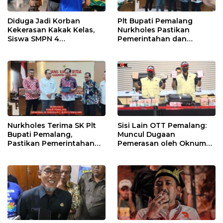
Diduga Jadi Korban
Plt Bupati Pemalang
Kekerasan Kakak Kelas,
Nurkholes Pastikan
Siswa SMPN 4
Pemerintahan dan
Randudongkal Meninggal
Pelayanan Publik Tetap
Dunia
Berjalan
Nurkholes Terima SK Plt
Sisi Lain OTT Pemalang:
Bupati Pemalang,
Muncul Dugaan
Pastikan Pemerintahan
Pemerasan oleh Oknum
Tetap Berjalan
Pegawai KPK