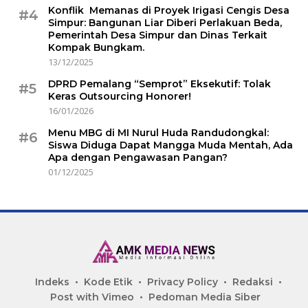
Konflik Memanas di Proyek Irigasi Cengis Desa
#4
Simpur: Bangunan Liar Diberi Perlakuan Beda,
Pemerintah Desa Simpur dan Dinas Terkait
Kompak Bungkam.
13/12/2025
DPRD Pemalang “Semprot” Eksekutif: Tolak
#5
Keras Outsourcing Honorer!
16/01/2026
Menu MBG di MI Nurul Huda Randudongkal:
#6
Siswa Diduga Dapat Mangga Muda Mentah, Ada
Apa dengan Pengawasan Pangan?
01/12/2025
Indeks
Kode Etik
Privacy Policy
Redaksi
Post with Vimeo
Pedoman Media Siber