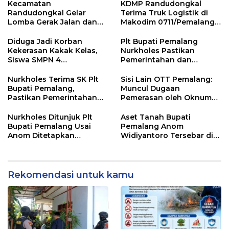
Kecamatan
KDMP Randudongkal
Randudongkal Gelar
Terima Truk Logistik di
Lomba Gerak Jalan dan
Makodim 0711/Pemalang
Gobak Sodor Meriahkan
untuk Perkuat Distribusi
HUT RI ke-81
Desa
Diduga Jadi Korban
Plt Bupati Pemalang
Kekerasan Kakak Kelas,
Nurkholes Pastikan
Siswa SMPN 4
Pemerintahan dan
Randudongkal Meninggal
Pelayanan Publik Tetap
Dunia
Berjalan
Nurkholes Terima SK Plt
Sisi Lain OTT Pemalang:
Bupati Pemalang,
Muncul Dugaan
Pastikan Pemerintahan
Pemerasan oleh Oknum
Tetap Berjalan
Pegawai KPK
Nurkholes Ditunjuk Plt
Aset Tanah Bupati
Bupati Pemalang Usai
Pemalang Anom
Anom Ditetapkan
Widiyantoro Tersebar di
Tersangka KPK
Jawa dan Bali, Jadi
Sorotan Usai OTT KPK
Rekomendasi untuk kamu