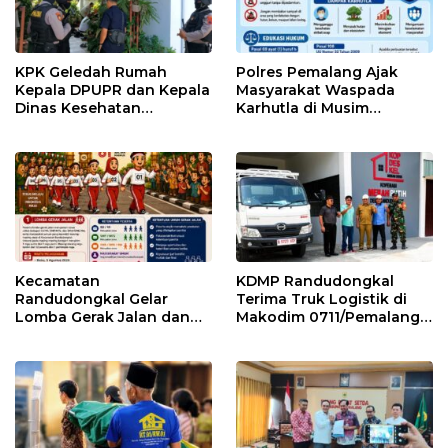
KPK Geledah Rumah
Polres Pemalang Ajak
Kepala DPUPR dan Kepala
Masyarakat Waspada
Dinas Kesehatan
Karhutla di Musim
Pemalang
Kemarau
Kecamatan
KDMP Randudongkal
Randudongkal Gelar
Terima Truk Logistik di
Lomba Gerak Jalan dan
Makodim 0711/Pemalang
Gobak Sodor Meriahkan
untuk Perkuat Distribusi
HUT RI ke-81
Desa