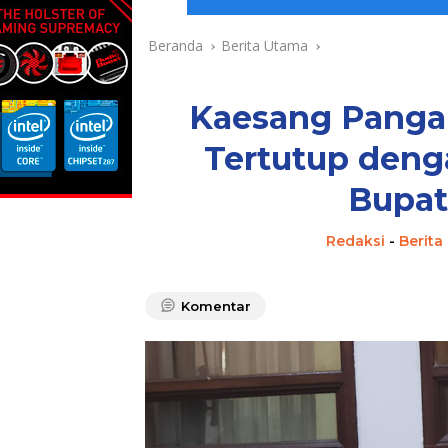
Beranda
Berita Utama
Kaesang Pangar
Tertutup deng
Bupat
Redaksi
-
Berita
Komentar