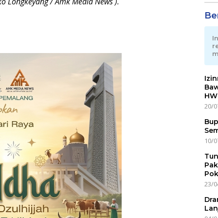
Joko Longkeyang / Amk Media News ).
Ber
I
r
m
Izi
Baw
HWG
20/0
Bup
Sem
10/0
Tun
Pak
Pok
23/0
Dra
Lan