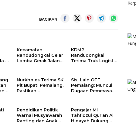
BAGIKAN
g
Kecamatan
KDMP
Randudongkal Gelar
Randudongkal
a di
Lomba Gerak Jalan
Terima Truk Logistik
dan Gobak Sodor
di Makodim
Meriahkan HUT RI
0711/Pemalang
ke-81
untuk Perkuat
lang
Nurkholes Terima SK
Sisi Lain OTT
Distribusi Desa
kan
Plt Bupati Pemalang,
Pemalang: Muncul
an
Pastikan
Dugaan Pemerasan
k
Pemerintahan Tetap
oleh Oknum
Berjalan
Pegawai KPK
ti
Pendidikan Politik
Pengajar MI
Warnai Musyawarah
Tahfidzul Qur’an Al
Ranting dan Anak
Hidayah Dukung
a
Ranting PDI
Program Warung
Perjuangan
Makan Gratis AMK