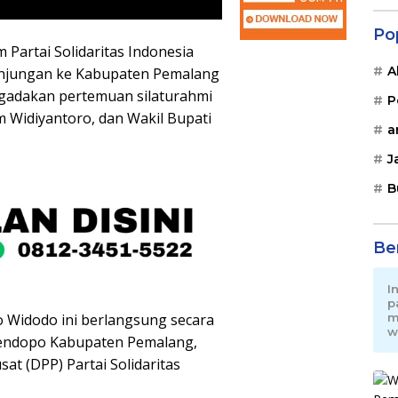
Po
Partai Solidaritas Indonesia
A
unjungan ke Kabupaten Pemalang
ngadakan pertemuan silaturahmi
P
 Widiyantoro, dan Wakil Bupati
a
J
B
Be
I
p
 Widodo ini berlangsung secara
m
w
 Pendopo Kabupaten Pemalang,
at (DPP) Partai Solidaritas