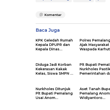
Komentar
Baca Juga
KPK Geledah Rumah
Polres Pemalan
Kepala DPUPR dan
Ajak Masyarakat
Kepala Dinas
Waspada Karhutl
Kesehatan
Musim Kemarau
Pemalang
Diduga Jadi Korban
Plt Bupati Pema
Kekerasan Kakak
Nurkholes Pasti
Kelas, Siswa SMPN 4
Pemerintahan d
Randudongkal
Pelayanan Publi
Meninggal Dunia
Tetap Berjalan
Nurkholes Ditunjuk
Aset Tanah Bupa
Plt Bupati Pemalang
Pemalang Anom
Usai Anom
Widiyantoro
Ditetapkan
Tersebar di Jaw
Tersangka KPK
dan Bali, Jadi