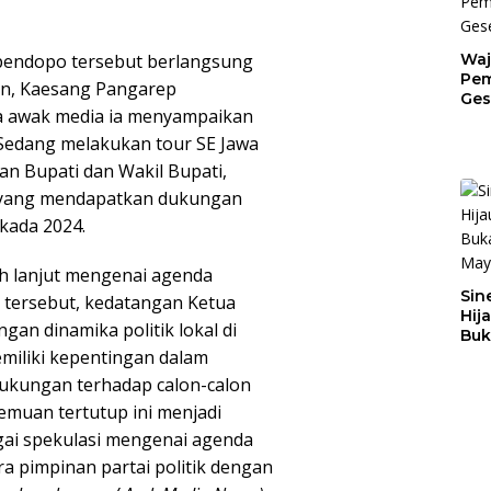
pendopo tersebut berlangsung
Waj
Pem
an, Kaesang Pangarep
Ges
a awak media ia menyampaikan
Jat
Sedang melakukan tour SE Jawa
an Bupati dan Wakil Bupati,
ta yang mendapatkan dukungan
lkada 2024.
ih lanjut mengenai agenda
Sin
 tersebut, kedatangan Ketua
Hij
ngan dinamika politik lokal di
Buk
emiliki kepentingan dalam
May
ukungan terhadap calon-calon
emuan tertutup ini menjadi
gai spekulasi mengenai agenda
a pimpinan partai politik dengan