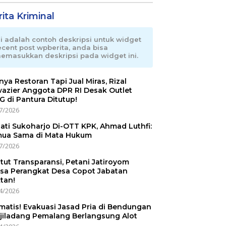
ita Kriminal
ni adalah contoh deskripsi untuk widget
ecent post wpberita, anda bisa
emasukkan deskripsi pada widget ini.
nnya Restoran Tapi Jual Miras, Rizal
azier Anggota DPR RI Desak Outlet
 di Pantura Ditutup!
7/2026
ati Sukoharjo Di-OTT KPK, Ahmad Luthfi:
ua Sama di Mata Hukum
7/2026
tut Transparansi, Petani Jatiroyom
sa Perangkat Desa Copot Jabatan
tan!
4/2026
matis! Evakuasi Jasad Pria di Bendungan
jiladang Pemalang Berlangsung Alot