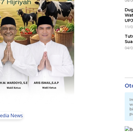
04/0
Dug
Wat
UPJ
11/0
Tut
Sua
04/0
Ot
I
w
b
p