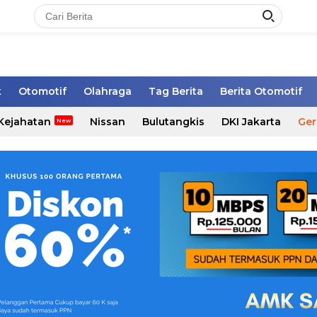
k
Otomotif
Olahraga
Tag Berita
Berita Otomotif
Kejahatan
Nissan
Bulutangkis
DKI Jakarta
Ger