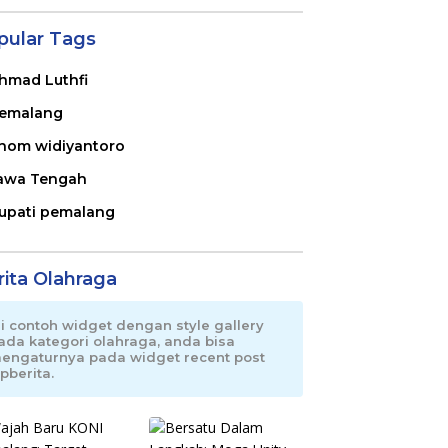
pular Tags
hmad Luthfi
emalang
nom widiyantoro
awa Tengah
upati pemalang
rita Olahraga
ni contoh widget dengan style gallery
ada kategori olahraga, anda bisa
engaturnya pada widget recent post
pberita.