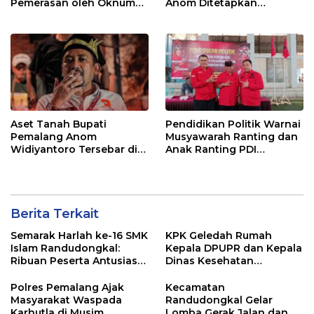
Pemerasan oleh Oknum
Anom Ditetapkan
Pegawai KPK
Tersangka KPK
Aset Tanah Bupati
Pendidikan Politik Warnai
Pemalang Anom
Musyawarah Ranting dan
Widiyantoro Tersebar di
Anak Ranting PDI
Jawa dan Bali, Jadi
Perjuangan Serentak se-
Sorotan Usai OTT KPK
Kecamatan Belik
Berita Terkait
Semarak Harlah ke-16 SMK
KPK Geledah Rumah
Islam Randudongkal:
Kepala DPUPR dan Kepala
Ribuan Peserta Antusias
Dinas Kesehatan
Ikuti Jalan Sehat
Pemalang
Berhadiah Motor
Polres Pemalang Ajak
Kecamatan
Masyarakat Waspada
Randudongkal Gelar
Karhutla di Musim
Lomba Gerak Jalan dan