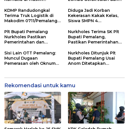
Kemarau
Gobak Sodor Meriahkan
HUT RI ke-81
KDMP Randudongkal
Diduga Jadi Korban
Terima Truk Logistik di
Kekerasan Kakak Kelas,
Makodim 0711/Pemalang
Siswa SMPN 4
untuk Perkuat Distribusi
Randudongkal Meninggal
Desa
Dunia
Plt Bupati Pemalang
Nurkholes Terima SK Plt
Nurkholes Pastikan
Bupati Pemalang,
Pemerintahan dan
Pastikan Pemerintahan
Pelayanan Publik Tetap
Tetap Berjalan
Berjalan
Sisi Lain OTT Pemalang:
Nurkholes Ditunjuk Plt
Muncul Dugaan
Bupati Pemalang Usai
Pemerasan oleh Oknum
Anom Ditetapkan
Pegawai KPK
Tersangka KPK
Rekomendasi untuk kamu