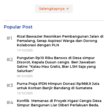
Selengkapnya
Popular Post
Rizal Bawazier Resmikan Pembangunan Jalan di
#1
Pemalang, Serap Aspirasi Warga dan Dorong
Kolaborasi dengan PLN
11/12/2025
Pungutan Rp10 Ribu Bansos di Desa simpur
#2
Disorot, Kepala Dusun cengis Beri Jawaban
Satire: “Kalau Mau Gratis, Biar LSM Saja yang
Salurkan”
05/12/2025
Purna Praja IPDN Himpun Donasi Rp968,9 Juta
#3
untuk Korban Banjir Bandang di Sumatera
13/12/2025
Konflik Memanas di Proyek Irigasi Cengis Desa
#4
Simpur: Bangunan Liar Diberi Perlakuan Beda,