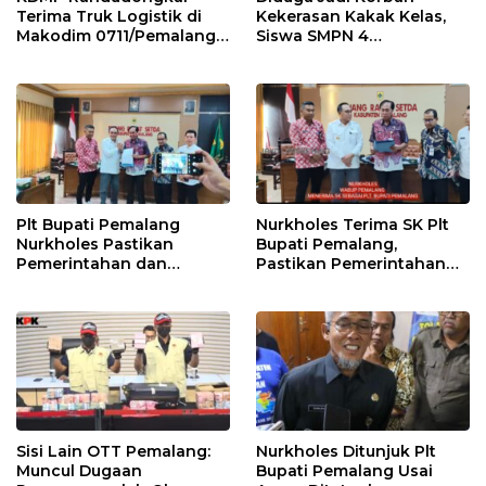
Terima Truk Logistik di
Kekerasan Kakak Kelas,
Makodim 0711/Pemalang
Siswa SMPN 4
untuk Perkuat Distribusi
Randudongkal Meninggal
Desa
Dunia
Plt Bupati Pemalang
Nurkholes Terima SK Plt
Nurkholes Pastikan
Bupati Pemalang,
Pemerintahan dan
Pastikan Pemerintahan
Pelayanan Publik Tetap
Tetap Berjalan
Berjalan
Sisi Lain OTT Pemalang:
Nurkholes Ditunjuk Plt
Muncul Dugaan
Bupati Pemalang Usai