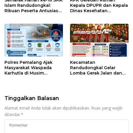
Semarak Harlah ke-16 SMK
KPK Geledah Rumah
Islam Randudongkal:
Kepala DPUPR dan Kepala
Ribuan Peserta Antusias
Dinas Kesehatan
Ikuti Jalan Sehat
Pemalang
Berhadiah Motor
Polres Pemalang Ajak
Kecamatan
Masyarakat Waspada
Randudongkal Gelar
Karhutla di Musim
Lomba Gerak Jalan dan
Kemarau
Gobak Sodor Meriahkan
HUT RI ke-81
Tinggalkan Balasan
Alamat email Anda tidak akan dipublikasikan.
Ruas yang wajib
ditandai
*