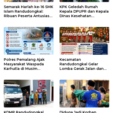
Semarak Harlah ke-16 SMK
KPK Geledah Rumah
Islam Randudongkal:
Kepala DPUPR dan Kepala
Ribuan Peserta Antusias
Dinas Kesehatan
Ikuti Jalan Sehat
Pemalang
Berhadiah Motor
Polres Pemalang Ajak
Kecamatan
Masyarakat Waspada
Randudongkal Gelar
Karhutla di Musim
Lomba Gerak Jalan dan
Kemarau
Gobak Sodor Meriahkan
HUT RI ke-81
KDMP Randudongkal
Diduga Jadi Korban