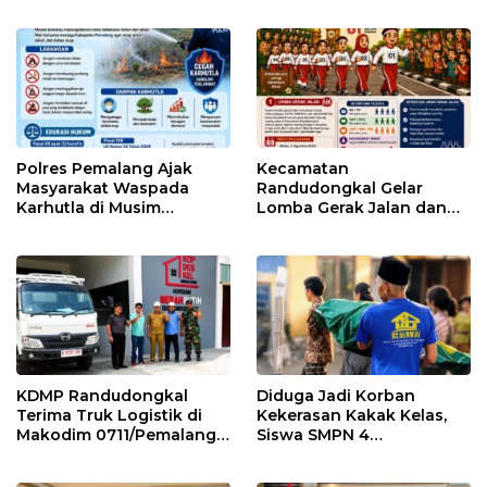
Berhadiah Motor
Polres Pemalang Ajak
Kecamatan
Masyarakat Waspada
Randudongkal Gelar
Karhutla di Musim
Lomba Gerak Jalan dan
Kemarau
Gobak Sodor Meriahkan
HUT RI ke-81
KDMP Randudongkal
Diduga Jadi Korban
Terima Truk Logistik di
Kekerasan Kakak Kelas,
Makodim 0711/Pemalang
Siswa SMPN 4
untuk Perkuat Distribusi
Randudongkal Meninggal
Desa
Dunia