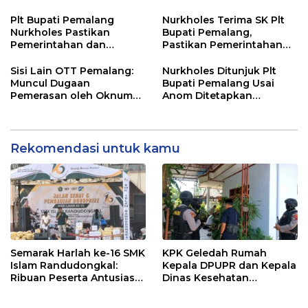
untuk Perkuat Distribusi
Randudongkal Meninggal
Desa
Dunia
Plt Bupati Pemalang
Nurkholes Terima SK Plt
Nurkholes Pastikan
Bupati Pemalang,
Pemerintahan dan
Pastikan Pemerintahan
Pelayanan Publik Tetap
Tetap Berjalan
Berjalan
Sisi Lain OTT Pemalang:
Nurkholes Ditunjuk Plt
Muncul Dugaan
Bupati Pemalang Usai
Pemerasan oleh Oknum
Anom Ditetapkan
Pegawai KPK
Tersangka KPK
Rekomendasi untuk kamu
Semarak Harlah ke-16 SMK
KPK Geledah Rumah
Islam Randudongkal:
Kepala DPUPR dan Kepala
Ribuan Peserta Antusias
Dinas Kesehatan
Ikuti Jalan Sehat
Pemalang
Berhadiah Motor