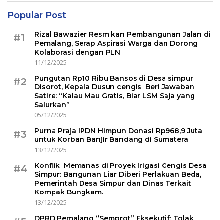
Popular Post
Rizal Bawazier Resmikan Pembangunan Jalan di
#1
Pemalang, Serap Aspirasi Warga dan Dorong
Kolaborasi dengan PLN
11/12/2025
Pungutan Rp10 Ribu Bansos di Desa simpur
#2
Disorot, Kepala Dusun cengis Beri Jawaban
Satire: “Kalau Mau Gratis, Biar LSM Saja yang
Salurkan”
05/12/2025
Purna Praja IPDN Himpun Donasi Rp968,9 Juta
#3
untuk Korban Banjir Bandang di Sumatera
13/12/2025
Konflik Memanas di Proyek Irigasi Cengis Desa
#4
Simpur: Bangunan Liar Diberi Perlakuan Beda,
Pemerintah Desa Simpur dan Dinas Terkait
Kompak Bungkam.
13/12/2025
DPRD Pemalang “Semprot” Eksekutif: Tolak