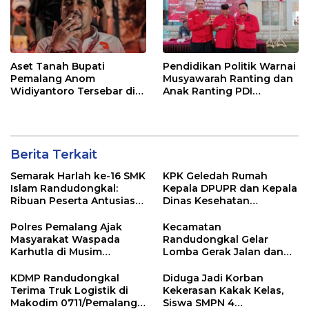
Aset Tanah Bupati
Pendidikan Politik Warnai
Pemalang Anom
Musyawarah Ranting dan
Widiyantoro Tersebar di
Anak Ranting PDI
Jawa dan Bali, Jadi
Perjuangan Serentak se-
Sorotan Usai OTT KPK
Kecamatan Belik
Berita Terkait
Semarak Harlah ke-16 SMK
KPK Geledah Rumah
Islam Randudongkal:
Kepala DPUPR dan Kepala
Ribuan Peserta Antusias
Dinas Kesehatan
Ikuti Jalan Sehat
Pemalang
Berhadiah Motor
Polres Pemalang Ajak
Kecamatan
Masyarakat Waspada
Randudongkal Gelar
Karhutla di Musim
Lomba Gerak Jalan dan
Kemarau
Gobak Sodor Meriahkan
HUT RI ke-81
KDMP Randudongkal
Diduga Jadi Korban
Terima Truk Logistik di
Kekerasan Kakak Kelas,
Makodim 0711/Pemalang
Siswa SMPN 4