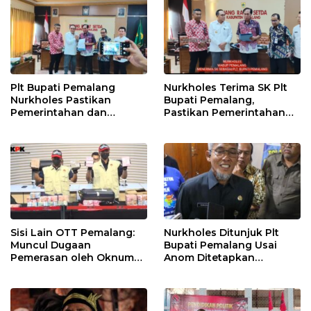
Plt Bupati Pemalang
Nurkholes Terima SK Plt
Nurkholes Pastikan
Bupati Pemalang,
Pemerintahan dan
Pastikan Pemerintahan
Pelayanan Publik Tetap
Tetap Berjalan
Berjalan
Sisi Lain OTT Pemalang:
Nurkholes Ditunjuk Plt
Muncul Dugaan
Bupati Pemalang Usai
Pemerasan oleh Oknum
Anom Ditetapkan
Pegawai KPK
Tersangka KPK