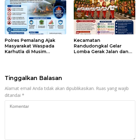
Polres Pemalang Ajak
Kecamatan
Masyarakat Waspada
Randudongkal Gelar
Karhutla di Musim
Lomba Gerak Jalan dan
Kemarau
Gobak Sodor Meriahkan
HUT RI ke-81
Tinggalkan Balasan
Alamat email Anda tidak akan dipublikasikan.
Ruas yang wajib
ditandai
*