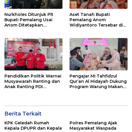
Nurkholes Ditunjuk Plt
Aset Tanah Bupati
Bupati Pemalang Usai
Pemalang Anom
Anom Ditetapkan
Widiyantoro Tersebar di
Tersangka KPK
Jawa dan Bali, Jadi
Sorotan Usai OTT KPK
Pendidikan Politik Warnai
Pengajar MI Tahfidzul
Musyawarah Ranting dan
Qur’an Al Hidayah Dukung
Anak Ranting PDI
Program Warung Makan
Perjuangan Serentak se-
Gratis AMK
Kecamatan Belik
Berita Terkait
KPK Geledah Rumah
Polres Pemalang Ajak
Kepala DPUPR dan Kepala
Masyarakat Waspada