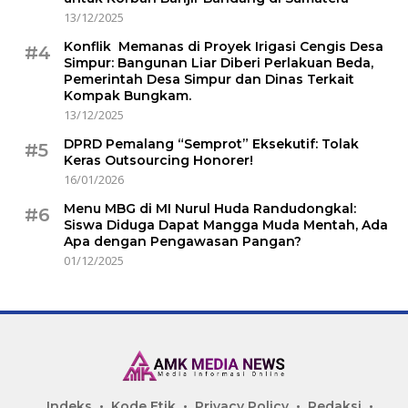
13/12/2025
Konflik Memanas di Proyek Irigasi Cengis Desa
#4
Simpur: Bangunan Liar Diberi Perlakuan Beda,
Pemerintah Desa Simpur dan Dinas Terkait
Kompak Bungkam.
13/12/2025
DPRD Pemalang “Semprot” Eksekutif: Tolak
#5
Keras Outsourcing Honorer!
16/01/2026
Menu MBG di MI Nurul Huda Randudongkal:
#6
Siswa Diduga Dapat Mangga Muda Mentah, Ada
Apa dengan Pengawasan Pangan?
01/12/2025
Indeks
Kode Etik
Privacy Policy
Redaksi