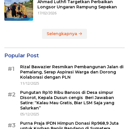
Ahmad Luthfi Targetkan Perbaikan
Longsor Ungaran Rampung Sepekan
17/02/2026
Selengkapnya
Popular Post
Rizal Bawazier Resmikan Pembangunan Jalan di
#1
Pemalang, Serap Aspirasi Warga dan Dorong
Kolaborasi dengan PLN
11/12/2025
Pungutan Rp10 Ribu Bansos di Desa simpur
#2
Disorot, Kepala Dusun cengis Beri Jawaban
Satire: “Kalau Mau Gratis, Biar LSM Saja yang
Salurkan”
05/12/2025
Purna Praja IPDN Himpun Donasi Rp968,9 Juta
#3
untuk Korban Banjir Bandang di Sumatera