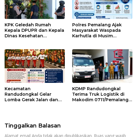
KPK Geledah Rumah
Polres Pemalang Ajak
Kepala DPUPR dan Kepala
Masyarakat Waspada
Dinas Kesehatan
Karhutla di Musim
Pemalang
Kemarau
Kecamatan
KDMP Randudongkal
Randudongkal Gelar
Terima Truk Logistik di
Lomba Gerak Jalan dan
Makodim 0711/Pemalang
Gobak Sodor Meriahkan
untuk Perkuat Distribusi
HUT RI ke-81
Desa
Tinggalkan Balasan
Alamat email Anda tidak akan dipublikasikan.
Ruas yang wajib