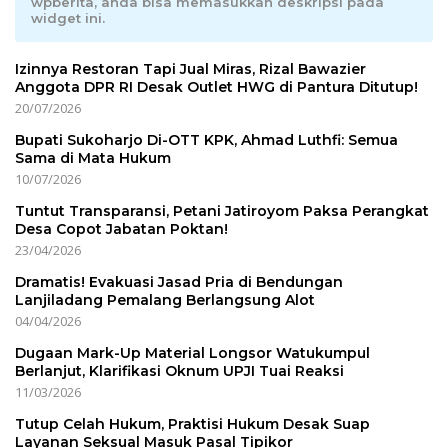
wpberita, anda bisa memasukkan deskripsi pada
widget ini.
Izinnya Restoran Tapi Jual Miras, Rizal Bawazier
Anggota DPR RI Desak Outlet HWG di Pantura Ditutup!
20/07/2026
Bupati Sukoharjo Di-OTT KPK, Ahmad Luthfi: Semua
Sama di Mata Hukum
10/07/2026
Tuntut Transparansi, Petani Jatiroyom Paksa Perangkat
Desa Copot Jabatan Poktan!
23/04/2026
Dramatis! Evakuasi Jasad Pria di Bendungan
Lanjiladang Pemalang Berlangsung Alot
04/04/2026
Dugaan Mark-Up Material Longsor Watukumpul
Berlanjut, Klarifikasi Oknum UPJI Tuai Reaksi
11/03/2026
Tutup Celah Hukum, Praktisi Hukum Desak Suap
Layanan Seksual Masuk Pasal Tipikor