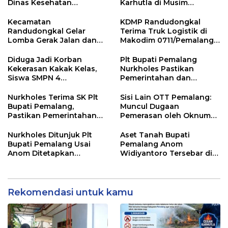
Dinas Kesehatan
Karhutla di Musim
Pemalang
Kemarau
Kecamatan
KDMP Randudongkal
Randudongkal Gelar
Terima Truk Logistik di
Lomba Gerak Jalan dan
Makodim 0711/Pemalang
Gobak Sodor Meriahkan
untuk Perkuat Distribusi
HUT RI ke-81
Desa
Diduga Jadi Korban
Plt Bupati Pemalang
Kekerasan Kakak Kelas,
Nurkholes Pastikan
Siswa SMPN 4
Pemerintahan dan
Randudongkal Meninggal
Pelayanan Publik Tetap
Dunia
Berjalan
Nurkholes Terima SK Plt
Sisi Lain OTT Pemalang:
Bupati Pemalang,
Muncul Dugaan
Pastikan Pemerintahan
Pemerasan oleh Oknum
Tetap Berjalan
Pegawai KPK
Nurkholes Ditunjuk Plt
Aset Tanah Bupati
Bupati Pemalang Usai
Pemalang Anom
Anom Ditetapkan
Widiyantoro Tersebar di
Tersangka KPK
Jawa dan Bali, Jadi
Sorotan Usai OTT KPK
Rekomendasi untuk kamu