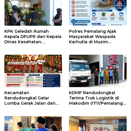
KPK Geledah Rumah
Polres Pemalang Ajak
Kepala DPUPR dan Kepala
Masyarakat Waspada
Dinas Kesehatan
Karhutla di Musim
Pemalang
Kemarau
Kecamatan
KDMP Randudongkal
Randudongkal Gelar
Terima Truk Logistik di
Lomba Gerak Jalan dan
Makodim 0711/Pemalang
Gobak Sodor Meriahkan
untuk Perkuat Distribusi
HUT RI ke-81
Desa