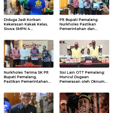
Diduga Jadi Korban
Plt Bupati Pemalang
Kekerasan Kakak Kelas,
Nurkholes Pastikan
Siswa SMPN 4
Pemerintahan dan
Randudongkal Meninggal
Pelayanan Publik Tetap
Dunia
Berjalan
Nurkholes Terima SK Plt
Sisi Lain OTT Pemalang:
Bupati Pemalang,
Muncul Dugaan
Pastikan Pemerintahan
Pemerasan oleh Oknum
Tetap Berjalan
Pegawai KPK