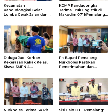
Kecamatan
KDMP Randudongkal
Randudongkal Gelar
Terima Truk Logistik di
Lomba Gerak Jalan dan
Makodim 0711/Pemalang
Gobak Sodor Meriahkan
untuk Perkuat Distribusi
HUT RI ke-81
Desa
Diduga Jadi Korban
Plt Bupati Pemalang
Kekerasan Kakak Kelas,
Nurkholes Pastikan
Siswa SMPN 4
Pemerintahan dan
Randudongkal Meninggal
Pelayanan Publik Tetap
Dunia
Berjalan
Nurkholes Terima SK Plt
Sisi Lain OTT Pemalang: