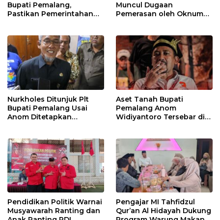
Bupati Pemalang,
Muncul Dugaan
Pastikan Pemerintahan
Pemerasan oleh Oknum
Tetap Berjalan
Pegawai KPK
Nurkholes Ditunjuk Plt
Aset Tanah Bupati
Bupati Pemalang Usai
Pemalang Anom
Anom Ditetapkan
Widiyantoro Tersebar di
Tersangka KPK
Jawa dan Bali, Jadi
Sorotan Usai OTT KPK
Pendidikan Politik Warnai
Pengajar MI Tahfidzul
Musyawarah Ranting dan
Qur’an Al Hidayah Dukung
Anak Ranting PDI
Program Warung Makan