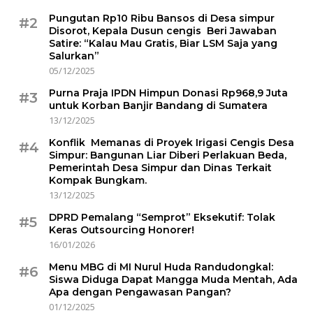
Pungutan Rp10 Ribu Bansos di Desa simpur
#2
Disorot, Kepala Dusun cengis Beri Jawaban
Satire: “Kalau Mau Gratis, Biar LSM Saja yang
Salurkan”
05/12/2025
Purna Praja IPDN Himpun Donasi Rp968,9 Juta
#3
untuk Korban Banjir Bandang di Sumatera
13/12/2025
Konflik Memanas di Proyek Irigasi Cengis Desa
#4
Simpur: Bangunan Liar Diberi Perlakuan Beda,
Pemerintah Desa Simpur dan Dinas Terkait
Kompak Bungkam.
13/12/2025
DPRD Pemalang “Semprot” Eksekutif: Tolak
#5
Keras Outsourcing Honorer!
16/01/2026
Menu MBG di MI Nurul Huda Randudongkal:
#6
Siswa Diduga Dapat Mangga Muda Mentah, Ada
Apa dengan Pengawasan Pangan?
01/12/2025