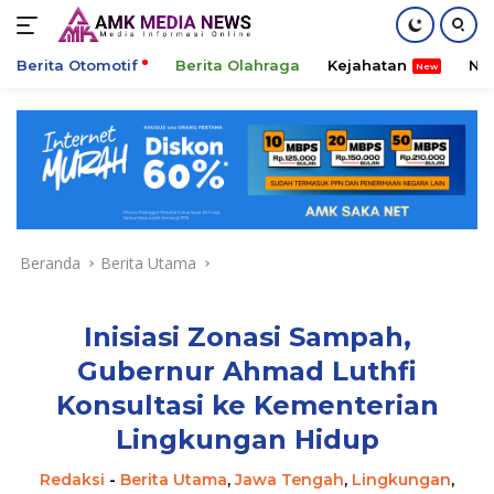
Berita Otomotif
Berita Olahraga
Kejahatan
Ni
Langsung
ke
konten
Beranda
Berita Utama
Inisiasi Zonasi Sampah,
Gubernur Ahmad Luthfi
Konsultasi ke Kementerian
Lingkungan Hidup
Redaksi
-
Berita Utama
,
Jawa Tengah
,
Lingkungan
,