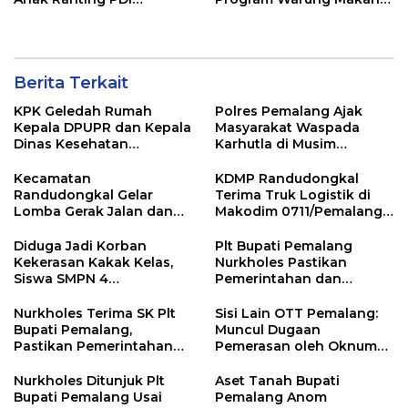
Perjuangan Serentak se-
Gratis AMK
Kecamatan Belik
Berita Terkait
KPK Geledah Rumah
Polres Pemalang Ajak
Kepala DPUPR dan Kepala
Masyarakat Waspada
Dinas Kesehatan
Karhutla di Musim
Pemalang
Kemarau
Kecamatan
KDMP Randudongkal
Randudongkal Gelar
Terima Truk Logistik di
Lomba Gerak Jalan dan
Makodim 0711/Pemalang
Gobak Sodor Meriahkan
untuk Perkuat Distribusi
HUT RI ke-81
Desa
Diduga Jadi Korban
Plt Bupati Pemalang
Kekerasan Kakak Kelas,
Nurkholes Pastikan
Siswa SMPN 4
Pemerintahan dan
Randudongkal Meninggal
Pelayanan Publik Tetap
Dunia
Berjalan
Nurkholes Terima SK Plt
Sisi Lain OTT Pemalang:
Bupati Pemalang,
Muncul Dugaan
Pastikan Pemerintahan
Pemerasan oleh Oknum
Tetap Berjalan
Pegawai KPK
Nurkholes Ditunjuk Plt
Aset Tanah Bupati
Bupati Pemalang Usai
Pemalang Anom