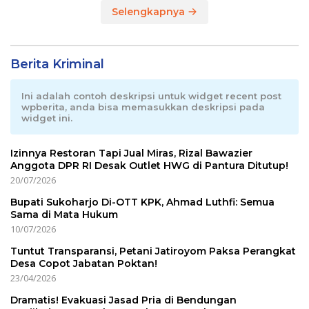
Selengkapnya
Berita Kriminal
Ini adalah contoh deskripsi untuk widget recent post
wpberita, anda bisa memasukkan deskripsi pada
widget ini.
Izinnya Restoran Tapi Jual Miras, Rizal Bawazier
Anggota DPR RI Desak Outlet HWG di Pantura Ditutup!
20/07/2026
Bupati Sukoharjo Di-OTT KPK, Ahmad Luthfi: Semua
Sama di Mata Hukum
10/07/2026
Tuntut Transparansi, Petani Jatiroyom Paksa Perangkat
Desa Copot Jabatan Poktan!
23/04/2026
Dramatis! Evakuasi Jasad Pria di Bendungan