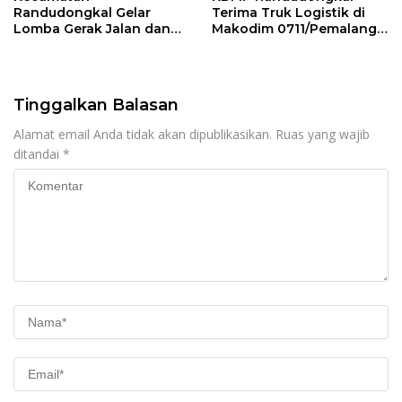
Randudongkal Gelar
Terima Truk Logistik di
Lomba Gerak Jalan dan
Makodim 0711/Pemalang
Gobak Sodor Meriahkan
untuk Perkuat Distribusi
HUT RI ke-81
Desa
Tinggalkan Balasan
Alamat email Anda tidak akan dipublikasikan.
Ruas yang wajib
ditandai
*