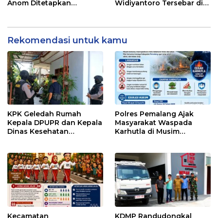
Anom Ditetapkan
Widiyantoro Tersebar di
Tersangka KPK
Jawa dan Bali, Jadi
Sorotan Usai OTT KPK
Rekomendasi untuk kamu
KPK Geledah Rumah
Polres Pemalang Ajak
Kepala DPUPR dan Kepala
Masyarakat Waspada
Dinas Kesehatan
Karhutla di Musim
Pemalang
Kemarau
Kecamatan
KDMP Randudongkal