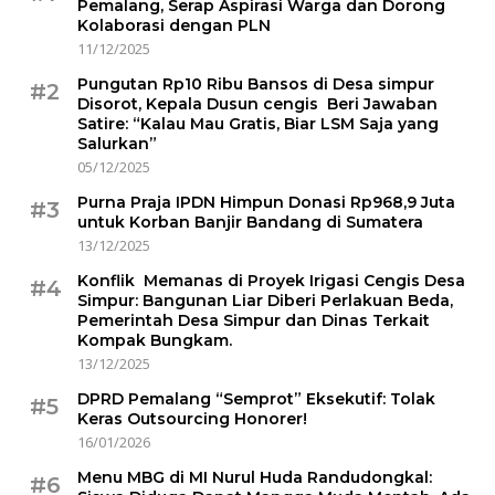
Pemalang, Serap Aspirasi Warga dan Dorong
Kolaborasi dengan PLN
11/12/2025
Pungutan Rp10 Ribu Bansos di Desa simpur
#2
Disorot, Kepala Dusun cengis Beri Jawaban
Satire: “Kalau Mau Gratis, Biar LSM Saja yang
Salurkan”
05/12/2025
Purna Praja IPDN Himpun Donasi Rp968,9 Juta
#3
untuk Korban Banjir Bandang di Sumatera
13/12/2025
Konflik Memanas di Proyek Irigasi Cengis Desa
#4
Simpur: Bangunan Liar Diberi Perlakuan Beda,
Pemerintah Desa Simpur dan Dinas Terkait
Kompak Bungkam.
13/12/2025
DPRD Pemalang “Semprot” Eksekutif: Tolak
#5
Keras Outsourcing Honorer!
16/01/2026
Menu MBG di MI Nurul Huda Randudongkal:
#6