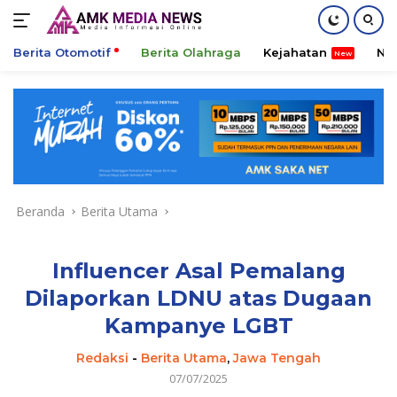
Berita Otomotif
Berita Olahraga
Kejahatan
Ni
Langsung
ke
konten
Beranda
Berita Utama
Influencer Asal Pemalang
Dilaporkan LDNU atas Dugaan
Kampanye LGBT
Redaksi
-
Berita Utama
,
Jawa Tengah
07/07/2025