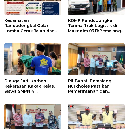
Kecamatan
KDMP Randudongkal
Randudongkal Gelar
Terima Truk Logistik di
Lomba Gerak Jalan dan
Makodim 0711/Pemalang
Gobak Sodor Meriahkan
untuk Perkuat Distribusi
HUT RI ke-81
Desa
Diduga Jadi Korban
Plt Bupati Pemalang
Kekerasan Kakak Kelas,
Nurkholes Pastikan
Siswa SMPN 4
Pemerintahan dan
Randudongkal Meninggal
Pelayanan Publik Tetap
Dunia
Berjalan