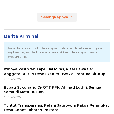
2026
Terpadu di RI
Selengkapnya
Berita Kriminal
Ini adalah contoh deskripsi untuk widget recent post
wpberita, anda bisa memasukkan deskripsi pada
widget ini.
Izinnya Restoran Tapi Jual Miras, Rizal Bawazier
Anggota DPR RI Desak Outlet HWG di Pantura Ditutup!
20/07/2026
Bupati Sukoharjo Di-OTT KPK, Ahmad Luthfi: Semua
Sama di Mata Hukum
10/07/2026
Tuntut Transparansi, Petani Jatiroyom Paksa Perangkat
Desa Copot Jabatan Poktan!