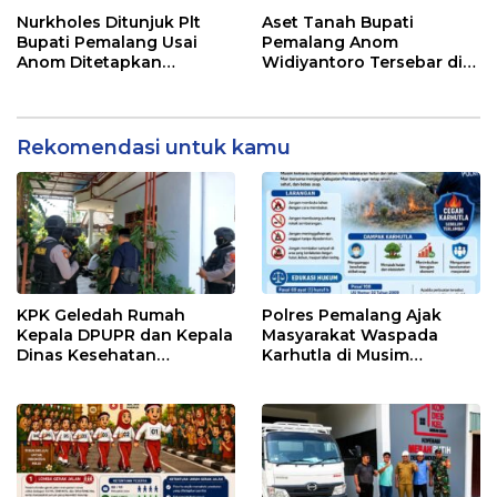
Nurkholes Ditunjuk Plt
Aset Tanah Bupati
Bupati Pemalang Usai
Pemalang Anom
Anom Ditetapkan
Widiyantoro Tersebar di
Tersangka KPK
Jawa dan Bali, Jadi
Sorotan Usai OTT KPK
Rekomendasi untuk kamu
KPK Geledah Rumah
Polres Pemalang Ajak
Kepala DPUPR dan Kepala
Masyarakat Waspada
Dinas Kesehatan
Karhutla di Musim
Pemalang
Kemarau