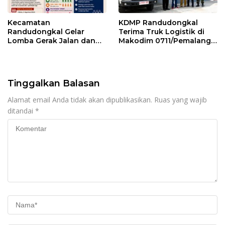
Kecamatan
KDMP Randudongkal
Randudongkal Gelar
Terima Truk Logistik di
Lomba Gerak Jalan dan
Makodim 0711/Pemalang
Gobak Sodor Meriahkan
untuk Perkuat Distribusi
HUT RI ke-81
Desa
Tinggalkan Balasan
Alamat email Anda tidak akan dipublikasikan.
Ruas yang wajib
ditandai
*