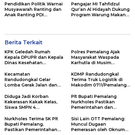
Pendidikan Politik Warnai
Pengajar MI Tahfidzul
Musyawarah Ranting dan
Qur’an Al Hidayah Dukung
Anak Ranting PDI
Program Warung Makan
Perjuangan Serentak se-
Gratis AMK
Kecamatan Belik
Berita Terkait
KPK Geledah Rumah
Polres Pemalang Ajak
Kepala DPUPR dan Kepala
Masyarakat Waspada
Dinas Kesehatan
Karhutla di Musim
Pemalang
Kemarau
Kecamatan
KDMP Randudongkal
Randudongkal Gelar
Terima Truk Logistik di
Lomba Gerak Jalan dan
Makodim 0711/Pemalang
Gobak Sodor Meriahkan
untuk Perkuat Distribusi
HUT RI ke-81
Desa
Diduga Jadi Korban
Plt Bupati Pemalang
Kekerasan Kakak Kelas,
Nurkholes Pastikan
Siswa SMPN 4
Pemerintahan dan
Randudongkal Meninggal
Pelayanan Publik Tetap
Dunia
Berjalan
Nurkholes Terima SK Plt
Sisi Lain OTT Pemalang:
Bupati Pemalang,
Muncul Dugaan
Pastikan Pemerintahan
Pemerasan oleh Oknum
Tetap Berjalan
Pegawai KPK