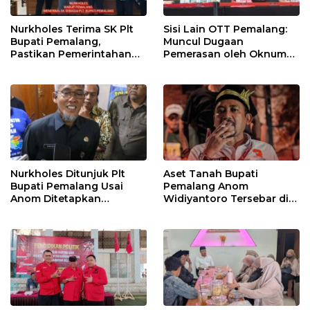
Nurkholes Terima SK Plt
Sisi Lain OTT Pemalang:
Bupati Pemalang,
Muncul Dugaan
Pastikan Pemerintahan
Pemerasan oleh Oknum
Tetap Berjalan
Pegawai KPK
Nurkholes Ditunjuk Plt
Aset Tanah Bupati
Bupati Pemalang Usai
Pemalang Anom
Anom Ditetapkan
Widiyantoro Tersebar di
Tersangka KPK
Jawa dan Bali, Jadi
Sorotan Usai OTT KPK