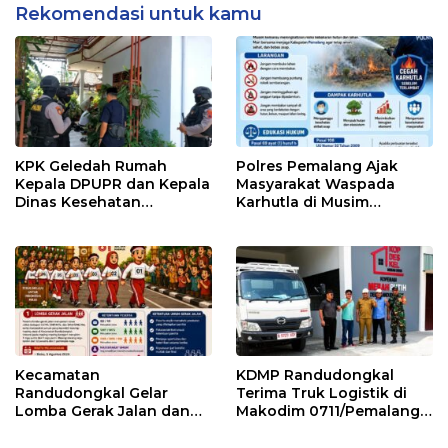
Rekomendasi untuk kamu
KPK Geledah Rumah
Polres Pemalang Ajak
Kepala DPUPR dan Kepala
Masyarakat Waspada
Dinas Kesehatan
Karhutla di Musim
Pemalang
Kemarau
Kecamatan
KDMP Randudongkal
Randudongkal Gelar
Terima Truk Logistik di
Lomba Gerak Jalan dan
Makodim 0711/Pemalang
Gobak Sodor Meriahkan
untuk Perkuat Distribusi
HUT RI ke-81
Desa