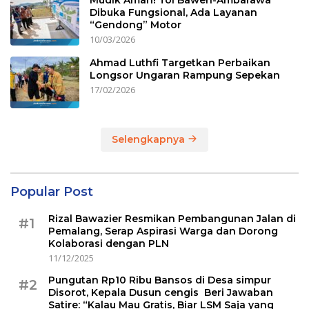
Dibuka Fungsional, Ada Layanan
“Gendong” Motor
10/03/2026
Ahmad Luthfi Targetkan Perbaikan
Longsor Ungaran Rampung Sepekan
17/02/2026
Selengkapnya
Popular Post
Rizal Bawazier Resmikan Pembangunan Jalan di
#1
Pemalang, Serap Aspirasi Warga dan Dorong
Kolaborasi dengan PLN
11/12/2025
Pungutan Rp10 Ribu Bansos di Desa simpur
#2
Disorot, Kepala Dusun cengis Beri Jawaban
Satire: “Kalau Mau Gratis, Biar LSM Saja yang