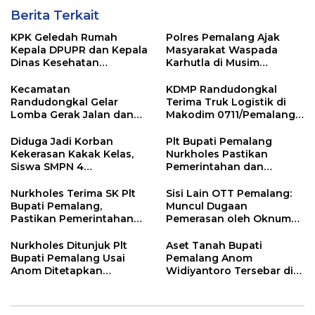
Berita Terkait
KPK Geledah Rumah
Polres Pemalang Ajak
Kepala DPUPR dan Kepala
Masyarakat Waspada
Dinas Kesehatan
Karhutla di Musim
Pemalang
Kemarau
Kecamatan
KDMP Randudongkal
Randudongkal Gelar
Terima Truk Logistik di
Lomba Gerak Jalan dan
Makodim 0711/Pemalang
Gobak Sodor Meriahkan
untuk Perkuat Distribusi
HUT RI ke-81
Desa
Diduga Jadi Korban
Plt Bupati Pemalang
Kekerasan Kakak Kelas,
Nurkholes Pastikan
Siswa SMPN 4
Pemerintahan dan
Randudongkal Meninggal
Pelayanan Publik Tetap
Dunia
Berjalan
Nurkholes Terima SK Plt
Sisi Lain OTT Pemalang:
Bupati Pemalang,
Muncul Dugaan
Pastikan Pemerintahan
Pemerasan oleh Oknum
Tetap Berjalan
Pegawai KPK
Nurkholes Ditunjuk Plt
Aset Tanah Bupati
Bupati Pemalang Usai
Pemalang Anom
Anom Ditetapkan
Widiyantoro Tersebar di
Tersangka KPK
Jawa dan Bali, Jadi
Sorotan Usai OTT KPK