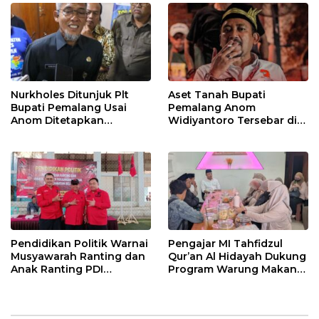
Nurkholes Ditunjuk Plt
Aset Tanah Bupati
Bupati Pemalang Usai
Pemalang Anom
Anom Ditetapkan
Widiyantoro Tersebar di
Tersangka KPK
Jawa dan Bali, Jadi
Sorotan Usai OTT KPK
Pendidikan Politik Warnai
Pengajar MI Tahfidzul
Musyawarah Ranting dan
Qur’an Al Hidayah Dukung
Anak Ranting PDI
Program Warung Makan
Perjuangan Serentak se-
Gratis AMK
Kecamatan Belik