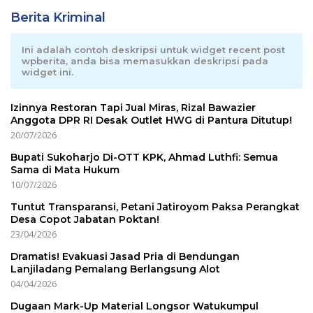
Berita Kriminal
Ini adalah contoh deskripsi untuk widget recent post
wpberita, anda bisa memasukkan deskripsi pada
widget ini.
Izinnya Restoran Tapi Jual Miras, Rizal Bawazier
Anggota DPR RI Desak Outlet HWG di Pantura Ditutup!
20/07/2026
Bupati Sukoharjo Di-OTT KPK, Ahmad Luthfi: Semua
Sama di Mata Hukum
10/07/2026
Tuntut Transparansi, Petani Jatiroyom Paksa Perangkat
Desa Copot Jabatan Poktan!
23/04/2026
Dramatis! Evakuasi Jasad Pria di Bendungan
Lanjiladang Pemalang Berlangsung Alot
04/04/2026
Dugaan Mark-Up Material Longsor Watukumpul