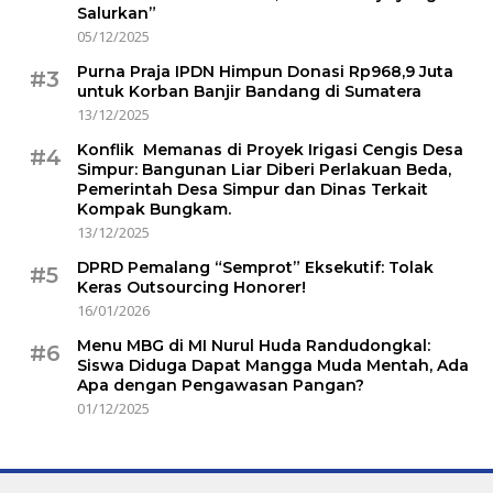
Salurkan”
05/12/2025
Purna Praja IPDN Himpun Donasi Rp968,9 Juta
#3
untuk Korban Banjir Bandang di Sumatera
13/12/2025
Konflik Memanas di Proyek Irigasi Cengis Desa
#4
Simpur: Bangunan Liar Diberi Perlakuan Beda,
Pemerintah Desa Simpur dan Dinas Terkait
Kompak Bungkam.
13/12/2025
DPRD Pemalang “Semprot” Eksekutif: Tolak
#5
Keras Outsourcing Honorer!
16/01/2026
Menu MBG di MI Nurul Huda Randudongkal:
#6
Siswa Diduga Dapat Mangga Muda Mentah, Ada
Apa dengan Pengawasan Pangan?
01/12/2025