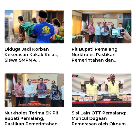
Gobak Sodor Meriahkan
untuk Perkuat Distribusi
HUT RI ke-81
Desa
Diduga Jadi Korban
Plt Bupati Pemalang
Kekerasan Kakak Kelas,
Nurkholes Pastikan
Siswa SMPN 4
Pemerintahan dan
Randudongkal Meninggal
Pelayanan Publik Tetap
Dunia
Berjalan
Nurkholes Terima SK Plt
Sisi Lain OTT Pemalang:
Bupati Pemalang,
Muncul Dugaan
Pastikan Pemerintahan
Pemerasan oleh Oknum
Tetap Berjalan
Pegawai KPK