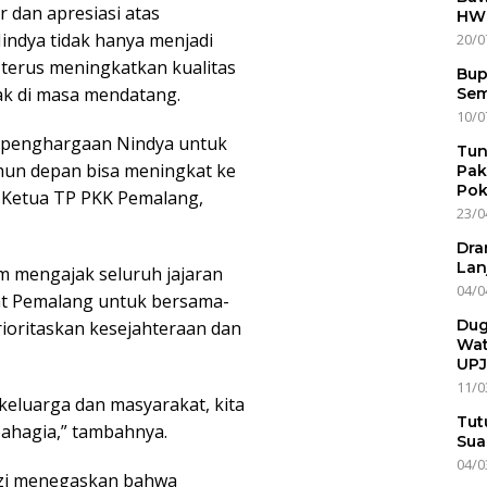
dan apresiasi atas
HWG
indya tidak hanya menjadi
20/0
 terus meningkatkan kualitas
Bup
k di masa mendatang.
Sem
10/0
ma penghargaan Nindya untuk
Tun
hun depan bisa meningkat ke
Pak
Pok
i Ketua TP PKK Pemalang,
23/0
Dra
Lan
m mengajak seluruh jajaran
04/0
at Pemalang untuk bersama-
Dug
ritaskan kesejahteraan dan
Wat
UPJ
11/0
keluarga dan masyarakat, kita
Tut
ahagia,” tambahnya.
Sua
04/0
uzi menegaskan bahwa