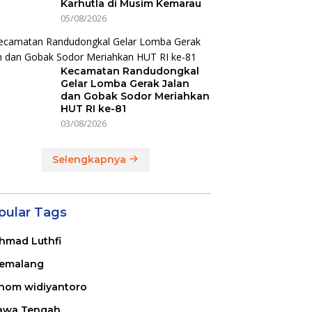
Karhutla di Musim Kemarau
05/08/2026
Kecamatan Randudongkal
Gelar Lomba Gerak Jalan
dan Gobak Sodor Meriahkan
HUT RI ke-81
03/08/2026
Selengkapnya
pular Tags
hmad Luthfi
emalang
nom widiyantoro
awa Tengah