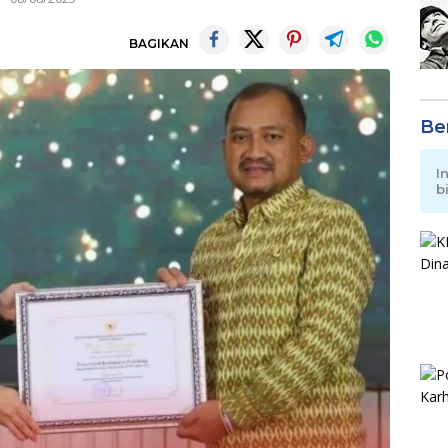
BAGIKAN
Be
I
b