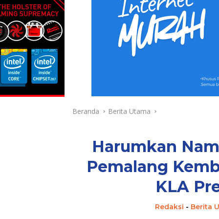
Beranda
Berita Utama
Harumkan Nama
Pemalang Kemba
KLA Pre
Redaksi
-
Berita 