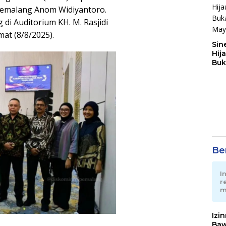
 Pemalang Anom Widiyantoro.
i Auditorium KH. M. Rasjidi
at (8/8/2025).
Sin
Hij
Buk
May
Ber
I
r
m
Izi
Baw