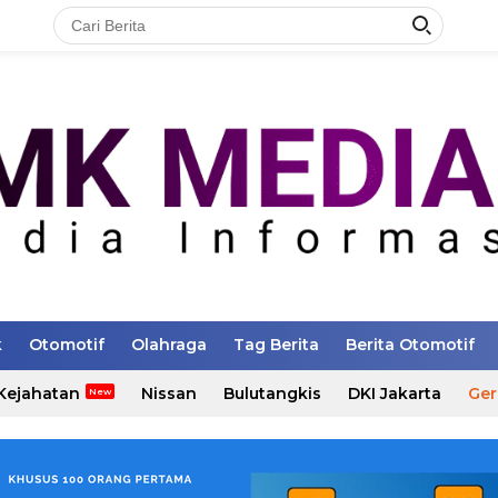
k
Otomotif
Olahraga
Tag Berita
Berita Otomotif
Kejahatan
Nissan
Bulutangkis
DKI Jakarta
Ger