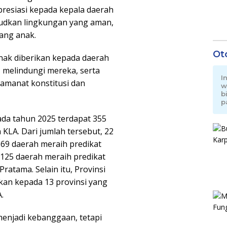
esiasi kepada kepala daerah
judkan lingkungan yang aman,
ng anak.
Ot
ak diberikan kepada daerah
melindungi mereka, serta
I
amanat konstitusi dan
w
b
p
da tahun 2025 terdapat 355
LA. Dari jumlah tersebut, 22
 69 daerah meraih predikat
125 daerah meraih predikat
ratama. Selain itu, Provinsi
kan kepada 13 provinsi yang
.
menjadi kebanggaan, tetapi