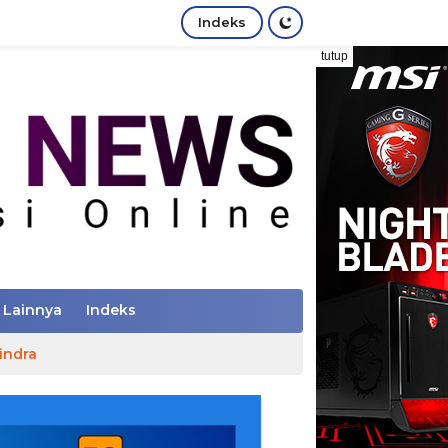
Indeks
tutup
Lainnya
Indeks
indra