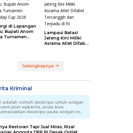
ergi di Lapangan
au: Bupati Anom
Lampaui Batas!
a Turnamen
Jateng Kini Miliki
day Cup 2026
Asrama Atlet Difabel
Tercanggih dan
Terpadu di RI
Selengkapnya
ita Kriminal
ni adalah contoh deskripsi untuk widget
ecent post wpberita, anda bisa
emasukkan deskripsi pada widget ini.
nnya Restoran Tapi Jual Miras, Rizal
azier Anggota DPR RI Desak Outlet