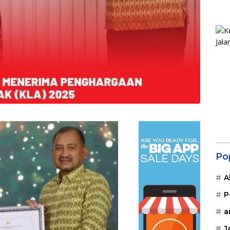
Po
A
P
a
J