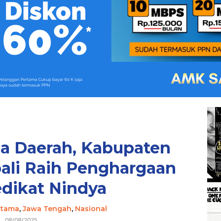
 Daerah, Kabupaten
li Raih Penghargaan
dikat Nindya
Utama
,
Jawa Tengah
,
Nasional
08/08/2025