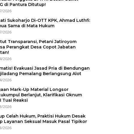
 di Pantura Ditutup!
7/2026
ati Sukoharjo Di-OTT KPK, Ahmad Luthfi:
ua Sama di Mata Hukum
7/2026
tut Transparansi, Petani Jatiroyom
sa Perangkat Desa Copot Jabatan
tan!
4/2026
matis! Evakuasi Jasad Pria di Bendungan
jiladang Pemalang Berlangsung Alot
4/2026
aan Mark-Up Material Longsor
ukumpul Berlanjut, Klarifikasi Oknum
I Tuai Reaksi
3/2026
up Celah Hukum, Praktisi Hukum Desak
p Layanan Seksual Masuk Pasal Tipikor
3/2026