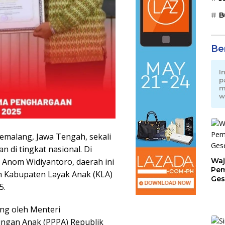
B
Be
I
p
m
w
malang, Jawa Tengah, sekali
di tingkat nasional. Di
Waj
Anom Widiyantoro, daerah ini
Pem
 Kabupaten Layak Anak (KLA)
Ges
5.
Jat
ng oleh Menteri
ngan Anak (PPPA) Republik