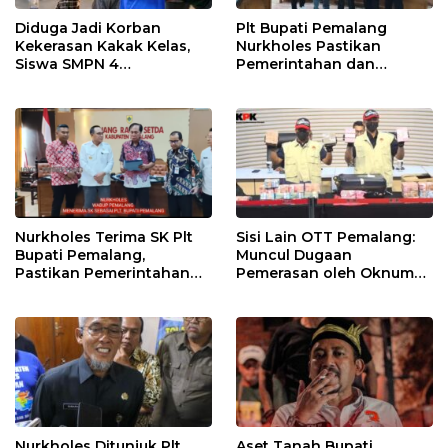
Diduga Jadi Korban
Plt Bupati Pemalang
Kekerasan Kakak Kelas,
Nurkholes Pastikan
Siswa SMPN 4
Pemerintahan dan
Randudongkal Meninggal
Pelayanan Publik Tetap
Dunia
Berjalan
Nurkholes Terima SK Plt
Sisi Lain OTT Pemalang:
Bupati Pemalang,
Muncul Dugaan
Pastikan Pemerintahan
Pemerasan oleh Oknum
Tetap Berjalan
Pegawai KPK
Nurkholes Ditunjuk Plt
Aset Tanah Bupati