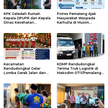
KPK Geledah Rumah
Polres Pemalang Ajak
Kepala DPUPR dan Kepala
Masyarakat Waspada
Dinas Kesehatan
Karhutla di Musim
Pemalang
Kemarau
Kecamatan
KDMP Randudongkal
Randudongkal Gelar
Terima Truk Logistik di
Lomba Gerak Jalan dan
Makodim 0711/Pemalang
Gobak Sodor Meriahkan
untuk Perkuat Distribusi
HUT RI ke-81
Desa