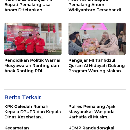
Bupati Pemalang Usai
Pemalang Anom
Anom Ditetapkan
Widiyantoro Tersebar di
Tersangka KPK
Jawa dan Bali, Jadi
Sorotan Usai OTT KPK
Pendidikan Politik Warnai
Pengajar MI Tahfidzul
Musyawarah Ranting dan
Qur’an Al Hidayah Dukung
Anak Ranting PDI
Program Warung Makan
Perjuangan Serentak se-
Gratis AMK
Kecamatan Belik
Berita Terkait
KPK Geledah Rumah
Polres Pemalang Ajak
Kepala DPUPR dan Kepala
Masyarakat Waspada
Dinas Kesehatan
Karhutla di Musim
Pemalang
Kemarau
Kecamatan
KDMP Randudongkal