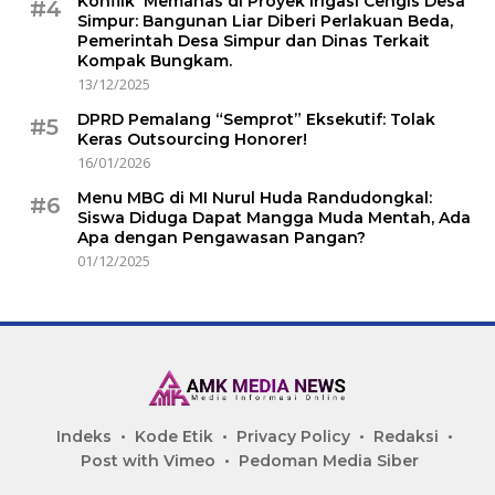
Konflik Memanas di Proyek Irigasi Cengis Desa
#4
Simpur: Bangunan Liar Diberi Perlakuan Beda,
Pemerintah Desa Simpur dan Dinas Terkait
Kompak Bungkam.
13/12/2025
DPRD Pemalang “Semprot” Eksekutif: Tolak
#5
Keras Outsourcing Honorer!
16/01/2026
Menu MBG di MI Nurul Huda Randudongkal:
#6
Siswa Diduga Dapat Mangga Muda Mentah, Ada
Apa dengan Pengawasan Pangan?
01/12/2025
Indeks
Kode Etik
Privacy Policy
Redaksi
Post with Vimeo
Pedoman Media Siber