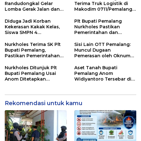
Randudongkal Gelar
Terima Truk Logistik di
Lomba Gerak Jalan dan
Makodim 0711/Pemalang
Gobak Sodor Meriahkan
untuk Perkuat Distribusi
HUT RI ke-81
Desa
Diduga Jadi Korban
Plt Bupati Pemalang
Kekerasan Kakak Kelas,
Nurkholes Pastikan
Siswa SMPN 4
Pemerintahan dan
Randudongkal Meninggal
Pelayanan Publik Tetap
Dunia
Berjalan
Nurkholes Terima SK Plt
Sisi Lain OTT Pemalang:
Bupati Pemalang,
Muncul Dugaan
Pastikan Pemerintahan
Pemerasan oleh Oknum
Tetap Berjalan
Pegawai KPK
Nurkholes Ditunjuk Plt
Aset Tanah Bupati
Bupati Pemalang Usai
Pemalang Anom
Anom Ditetapkan
Widiyantoro Tersebar di
Tersangka KPK
Jawa dan Bali, Jadi
Sorotan Usai OTT KPK
Rekomendasi untuk kamu