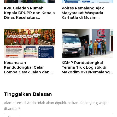
KPK Geledah Rumah
Polres Pemalang Ajak
Kepala DPUPR dan Kepala
Masyarakat Waspada
Dinas Kesehatan
Karhutla di Musim
Pemalang
Kemarau
Kecamatan
KDMP Randudongkal
Randudongkal Gelar
Terima Truk Logistik di
Lomba Gerak Jalan dan
Makodim 0711/Pemalang
Gobak Sodor Meriahkan
untuk Perkuat Distribusi
HUT RI ke-81
Desa
Tinggalkan Balasan
Alamat email Anda tidak akan dipublikasikan.
Ruas yang wajib
ditandai
*