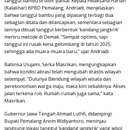
tanggul bambu di bibir pantai. Kepala Pelaksana Harian
(Kalakhar) BPBD Pemalang, Andriadi, menjelaskan
bahwa tanggul bambu yang dipasang terbagi dua:
sebagian ditata dan ditancapkan, sementara sebagian
lainnya dibuat tanggul berbentuk ‘kandang jangkrik’
meniru metode di Demak. “Sempat optimis, tapi
tanggul ini rusak kena gelombang di tahun 2025,
sehingga ada muara-muara baru,” ujar Andriadi.
Babinsa Ulujami, Serka Masrikan, mengungkapkan
bahwa kondisi abrasi telah mengubah drastis wilayah
setempat. “Dulunya Blendung wilayah wisata dan
perekonomian warga maju, maka kini sebaliknya. Akses
jalan terkena rob. Rumah-rumah juga sama,” kata
Masrikan.
Gubernur Jawa Tengah Ahmad Luthfi, didampingi
Bupati Pemalang Anom Widiyantoro, meninjau
langsung lokasi tanggul ‘kandang jangkrik’ yang jebol