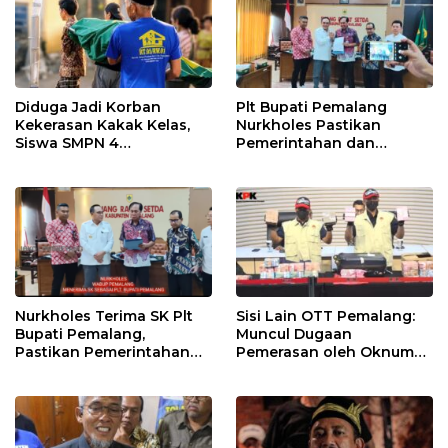
Diduga Jadi Korban
Plt Bupati Pemalang
Kekerasan Kakak Kelas,
Nurkholes Pastikan
Siswa SMPN 4
Pemerintahan dan
Randudongkal Meninggal
Pelayanan Publik Tetap
Dunia
Berjalan
Nurkholes Terima SK Plt
Sisi Lain OTT Pemalang:
Bupati Pemalang,
Muncul Dugaan
Pastikan Pemerintahan
Pemerasan oleh Oknum
Tetap Berjalan
Pegawai KPK