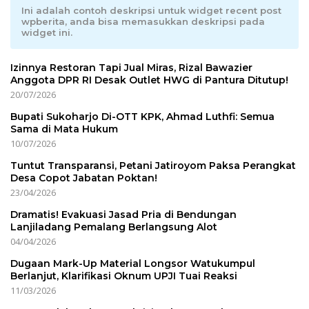
Ini adalah contoh deskripsi untuk widget recent post
wpberita, anda bisa memasukkan deskripsi pada
widget ini.
Izinnya Restoran Tapi Jual Miras, Rizal Bawazier
Anggota DPR RI Desak Outlet HWG di Pantura Ditutup!
20/07/2026
Bupati Sukoharjo Di-OTT KPK, Ahmad Luthfi: Semua
Sama di Mata Hukum
10/07/2026
Tuntut Transparansi, Petani Jatiroyom Paksa Perangkat
Desa Copot Jabatan Poktan!
23/04/2026
Dramatis! Evakuasi Jasad Pria di Bendungan
Lanjiladang Pemalang Berlangsung Alot
04/04/2026
Dugaan Mark-Up Material Longsor Watukumpul
Berlanjut, Klarifikasi Oknum UPJI Tuai Reaksi
11/03/2026