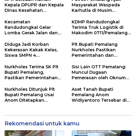
Kepala DPUPR dan Kepala
Masyarakat Waspada
Dinas Kesehatan
Karhutla di Musim
Pemalang
Kemarau
Kecamatan
KDMP Randudongkal
Randudongkal Gelar
Terima Truk Logistik di
Lomba Gerak Jalan dan
Makodim 0711/Pemalang
Gobak Sodor Meriahkan
untuk Perkuat Distribusi
HUT RI ke-81
Desa
Diduga Jadi Korban
Plt Bupati Pemalang
Kekerasan Kakak Kelas,
Nurkholes Pastikan
Siswa SMPN 4
Pemerintahan dan
Randudongkal Meninggal
Pelayanan Publik Tetap
Dunia
Berjalan
Nurkholes Terima SK Plt
Sisi Lain OTT Pemalang:
Bupati Pemalang,
Muncul Dugaan
Pastikan Pemerintahan
Pemerasan oleh Oknum
Tetap Berjalan
Pegawai KPK
Nurkholes Ditunjuk Plt
Aset Tanah Bupati
Bupati Pemalang Usai
Pemalang Anom
Anom Ditetapkan
Widiyantoro Tersebar di
Tersangka KPK
Jawa dan Bali, Jadi
Sorotan Usai OTT KPK
Rekomendasi untuk kamu