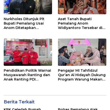
Nurkholes Ditunjuk Plt
Aset Tanah Bupati
Bupati Pemalang Usai
Pemalang Anom
Anom Ditetapkan
Widiyantoro Tersebar di
Tersangka KPK
Jawa dan Bali, Jadi
Sorotan Usai OTT KPK
Pendidikan Politik Warnai
Pengajar MI Tahfidzul
Musyawarah Ranting dan
Qur’an Al Hidayah Dukung
Anak Ranting PDI
Program Warung Makan
Perjuangan Serentak se-
Gratis AMK
Kecamatan Belik
Berita Terkait
KPK Geledah Rumah
Polres Pemalang Ajak