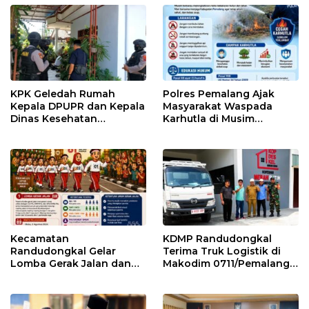
KPK Geledah Rumah
Polres Pemalang Ajak
Kepala DPUPR dan Kepala
Masyarakat Waspada
Dinas Kesehatan
Karhutla di Musim
Pemalang
Kemarau
Kecamatan
KDMP Randudongkal
Randudongkal Gelar
Terima Truk Logistik di
Lomba Gerak Jalan dan
Makodim 0711/Pemalang
Gobak Sodor Meriahkan
untuk Perkuat Distribusi
HUT RI ke-81
Desa