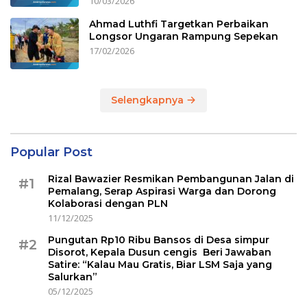
10/03/2026
Ahmad Luthfi Targetkan Perbaikan
Longsor Ungaran Rampung Sepekan
17/02/2026
Selengkapnya
Popular Post
Rizal Bawazier Resmikan Pembangunan Jalan di
#1
Pemalang, Serap Aspirasi Warga dan Dorong
Kolaborasi dengan PLN
11/12/2025
Pungutan Rp10 Ribu Bansos di Desa simpur
#2
Disorot, Kepala Dusun cengis Beri Jawaban
Satire: “Kalau Mau Gratis, Biar LSM Saja yang
Salurkan”
05/12/2025