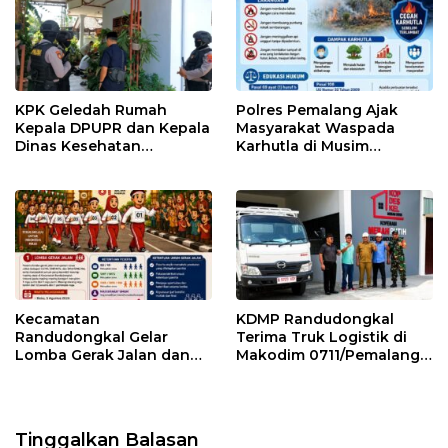
KPK Geledah Rumah
Polres Pemalang Ajak
Kepala DPUPR dan Kepala
Masyarakat Waspada
Dinas Kesehatan
Karhutla di Musim
Pemalang
Kemarau
Kecamatan
KDMP Randudongkal
Randudongkal Gelar
Terima Truk Logistik di
Lomba Gerak Jalan dan
Makodim 0711/Pemalang
Gobak Sodor Meriahkan
untuk Perkuat Distribusi
HUT RI ke-81
Desa
Tinggalkan Balasan