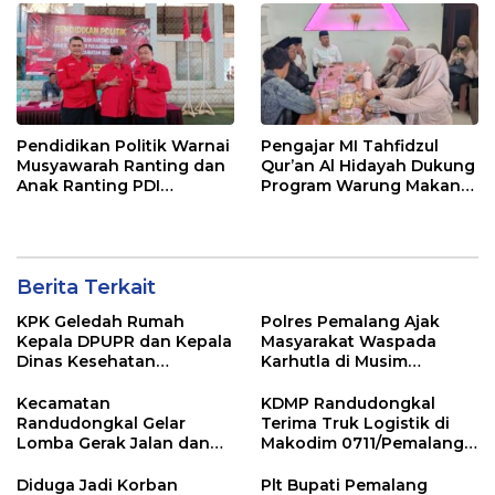
Pendidikan Politik Warnai
Pengajar MI Tahfidzul
Musyawarah Ranting dan
Qur’an Al Hidayah Dukung
Anak Ranting PDI
Program Warung Makan
Perjuangan Serentak se-
Gratis AMK
Kecamatan Belik
Berita Terkait
KPK Geledah Rumah
Polres Pemalang Ajak
Kepala DPUPR dan Kepala
Masyarakat Waspada
Dinas Kesehatan
Karhutla di Musim
Pemalang
Kemarau
Kecamatan
KDMP Randudongkal
Randudongkal Gelar
Terima Truk Logistik di
Lomba Gerak Jalan dan
Makodim 0711/Pemalang
Gobak Sodor Meriahkan
untuk Perkuat Distribusi
HUT RI ke-81
Desa
Diduga Jadi Korban
Plt Bupati Pemalang