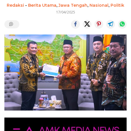
Redaksi
-
Berita Utama
,
Jawa Tengah
,
Nasional
,
Politik
17/04/2025