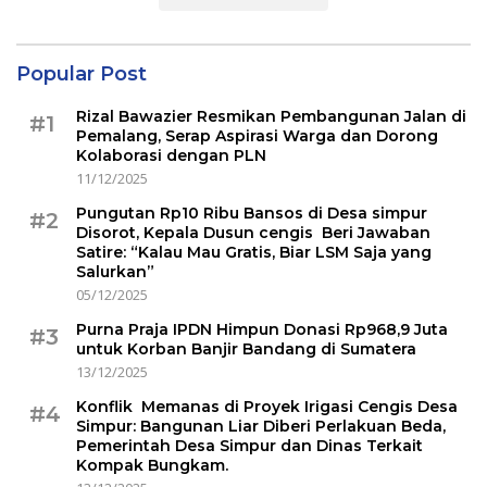
Popular Post
Rizal Bawazier Resmikan Pembangunan Jalan di
#1
Pemalang, Serap Aspirasi Warga dan Dorong
Kolaborasi dengan PLN
11/12/2025
Pungutan Rp10 Ribu Bansos di Desa simpur
#2
Disorot, Kepala Dusun cengis Beri Jawaban
Satire: “Kalau Mau Gratis, Biar LSM Saja yang
Salurkan”
05/12/2025
Purna Praja IPDN Himpun Donasi Rp968,9 Juta
#3
untuk Korban Banjir Bandang di Sumatera
13/12/2025
Konflik Memanas di Proyek Irigasi Cengis Desa
#4
Simpur: Bangunan Liar Diberi Perlakuan Beda,
Pemerintah Desa Simpur dan Dinas Terkait
Kompak Bungkam.