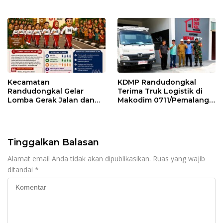
Pemalang
Kemarau
Kecamatan
KDMP Randudongkal
Randudongkal Gelar
Terima Truk Logistik di
Lomba Gerak Jalan dan
Makodim 0711/Pemalang
Gobak Sodor Meriahkan
untuk Perkuat Distribusi
HUT RI ke-81
Desa
Tinggalkan Balasan
Alamat email Anda tidak akan dipublikasikan.
Ruas yang wajib
ditandai
*