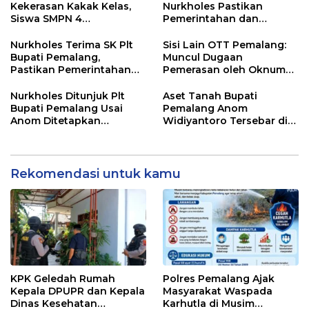
Kekerasan Kakak Kelas,
Nurkholes Pastikan
Siswa SMPN 4
Pemerintahan dan
Randudongkal Meninggal
Pelayanan Publik Tetap
Dunia
Berjalan
Nurkholes Terima SK Plt
Sisi Lain OTT Pemalang:
Bupati Pemalang,
Muncul Dugaan
Pastikan Pemerintahan
Pemerasan oleh Oknum
Tetap Berjalan
Pegawai KPK
Nurkholes Ditunjuk Plt
Aset Tanah Bupati
Bupati Pemalang Usai
Pemalang Anom
Anom Ditetapkan
Widiyantoro Tersebar di
Tersangka KPK
Jawa dan Bali, Jadi
Sorotan Usai OTT KPK
Rekomendasi untuk kamu
KPK Geledah Rumah
Polres Pemalang Ajak
Kepala DPUPR dan Kepala
Masyarakat Waspada
Dinas Kesehatan
Karhutla di Musim