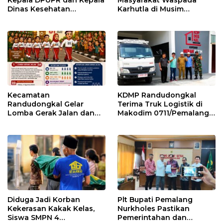
Dinas Kesehatan
Karhutla di Musim
Pemalang
Kemarau
Kecamatan
KDMP Randudongkal
Randudongkal Gelar
Terima Truk Logistik di
Lomba Gerak Jalan dan
Makodim 0711/Pemalang
Gobak Sodor Meriahkan
untuk Perkuat Distribusi
HUT RI ke-81
Desa
Diduga Jadi Korban
Plt Bupati Pemalang
Kekerasan Kakak Kelas,
Nurkholes Pastikan
Siswa SMPN 4
Pemerintahan dan