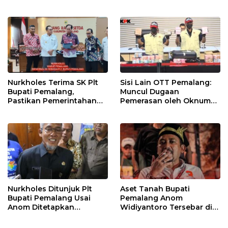
Randudongkal Meninggal
Pelayanan Publik Tetap
Dunia
Berjalan
Nurkholes Terima SK Plt
Sisi Lain OTT Pemalang:
Bupati Pemalang,
Muncul Dugaan
Pastikan Pemerintahan
Pemerasan oleh Oknum
Tetap Berjalan
Pegawai KPK
Nurkholes Ditunjuk Plt
Aset Tanah Bupati
Bupati Pemalang Usai
Pemalang Anom
Anom Ditetapkan
Widiyantoro Tersebar di
Tersangka KPK
Jawa dan Bali, Jadi
Sorotan Usai OTT KPK