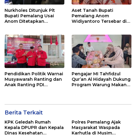
Nurkholes Ditunjuk Plt
Aset Tanah Bupati
Bupati Pemalang Usai
Pemalang Anom
Anom Ditetapkan
Widiyantoro Tersebar di
Tersangka KPK
Jawa dan Bali, Jadi
Sorotan Usai OTT KPK
Pendidikan Politik Warnai
Pengajar MI Tahfidzul
Musyawarah Ranting dan
Qur’an Al Hidayah Dukung
Anak Ranting PDI
Program Warung Makan
Perjuangan Serentak se-
Gratis AMK
Kecamatan Belik
Berita Terkait
KPK Geledah Rumah
Polres Pemalang Ajak
Kepala DPUPR dan Kepala
Masyarakat Waspada
Dinas Kesehatan
Karhutla di Musim