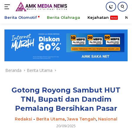
Berita Otomotif
Berita Olahraga
Kejahatan
Ni
Langsung
ke
konten
Beranda
Berita Utama
Gotong Royong Sambut HUT
TNI, Bupati dan Dandim
Pemalang Bersihkan Pasar
Redaksi
-
Berita Utama
,
Jawa Tengah
,
Nasional
20/09/2025