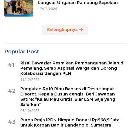
Longsor Ungaran Rampung Sepekan
17/02/2026
Selengkapnya
Popular Post
Rizal Bawazier Resmikan Pembangunan Jalan di
#1
Pemalang, Serap Aspirasi Warga dan Dorong
Kolaborasi dengan PLN
11/12/2025
Pungutan Rp10 Ribu Bansos di Desa simpur
#2
Disorot, Kepala Dusun cengis Beri Jawaban
Satire: “Kalau Mau Gratis, Biar LSM Saja yang
Salurkan”
05/12/2025
Purna Praja IPDN Himpun Donasi Rp968,9 Juta
#3
untuk Korban Banjir Bandang di Sumatera