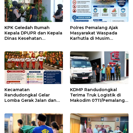
KPK Geledah Rumah
Polres Pemalang Ajak
Kepala DPUPR dan Kepala
Masyarakat Waspada
Dinas Kesehatan
Karhutla di Musim
Pemalang
Kemarau
Kecamatan
KDMP Randudongkal
Randudongkal Gelar
Terima Truk Logistik di
Lomba Gerak Jalan dan
Makodim 0711/Pemalang
Gobak Sodor Meriahkan
untuk Perkuat Distribusi
HUT RI ke-81
Desa