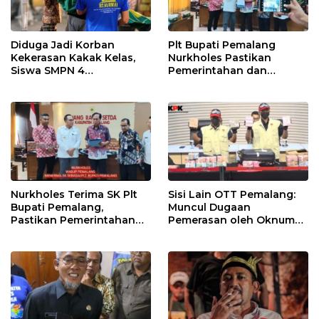
Diduga Jadi Korban
Plt Bupati Pemalang
Kekerasan Kakak Kelas,
Nurkholes Pastikan
Siswa SMPN 4
Pemerintahan dan
Randudongkal Meninggal
Pelayanan Publik Tetap
Dunia
Berjalan
Nurkholes Terima SK Plt
Sisi Lain OTT Pemalang:
Bupati Pemalang,
Muncul Dugaan
Pastikan Pemerintahan
Pemerasan oleh Oknum
Tetap Berjalan
Pegawai KPK