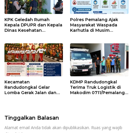
KPK Geledah Rumah
Polres Pemalang Ajak
Kepala DPUPR dan Kepala
Masyarakat Waspada
Dinas Kesehatan
Karhutla di Musim
Pemalang
Kemarau
Kecamatan
KDMP Randudongkal
Randudongkal Gelar
Terima Truk Logistik di
Lomba Gerak Jalan dan
Makodim 0711/Pemalang
Gobak Sodor Meriahkan
untuk Perkuat Distribusi
HUT RI ke-81
Desa
Tinggalkan Balasan
Alamat email Anda tidak akan dipublikasikan.
Ruas yang wajib