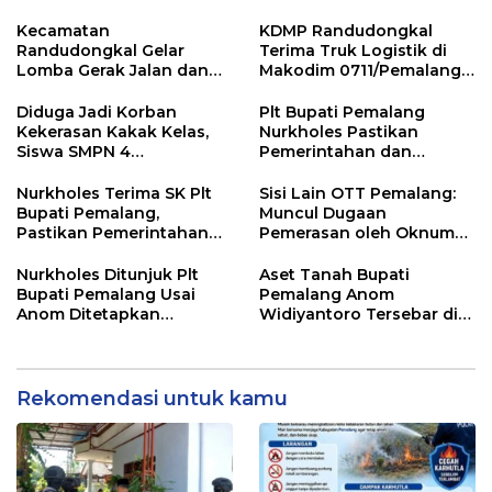
Pemalang
Kemarau
Kecamatan
KDMP Randudongkal
Randudongkal Gelar
Terima Truk Logistik di
Lomba Gerak Jalan dan
Makodim 0711/Pemalang
Gobak Sodor Meriahkan
untuk Perkuat Distribusi
HUT RI ke-81
Desa
Diduga Jadi Korban
Plt Bupati Pemalang
Kekerasan Kakak Kelas,
Nurkholes Pastikan
Siswa SMPN 4
Pemerintahan dan
Randudongkal Meninggal
Pelayanan Publik Tetap
Dunia
Berjalan
Nurkholes Terima SK Plt
Sisi Lain OTT Pemalang:
Bupati Pemalang,
Muncul Dugaan
Pastikan Pemerintahan
Pemerasan oleh Oknum
Tetap Berjalan
Pegawai KPK
Nurkholes Ditunjuk Plt
Aset Tanah Bupati
Bupati Pemalang Usai
Pemalang Anom
Anom Ditetapkan
Widiyantoro Tersebar di
Tersangka KPK
Jawa dan Bali, Jadi
Sorotan Usai OTT KPK
Rekomendasi untuk kamu