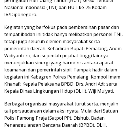
peringatan Hari Ulang Tahun (HUT) ke-80 Tentara
Nasional Indonesia (TNI) dan HUT ke-75 Kodam
IV/Diponegoro.
Kegiatan yang berfokus pada pembersihan pasar dan
tempat ibadah ini tidak hanya melibatkan personel TNI,
tetapi juga seluruh elemen masyarakat serta
pemerintah daerah. Kehadiran Bupati Pemalang, Anom
Widiyantoro, dan sejumlah pejabat tinggi lainnya
menunjukkan sinergi yang harmonis antara aparat
keamanan dan pemerintah sipil. Tampak hadir dalam
kegiatan ini Kabagren Polres Pemalang, Kompol Imam
Khanafi; Kepala Pelaksana BPBD, Drs. Andri Adi; serta
Kepala Dinas Lingkungan Hidup (DLH), Wiji Mulyati.
Berbagai organisasi masyarakat turut serta, menjalin
tali persaudaraan dalam aksi nyata. Mulai dari Satuan
Polisi Pamong Praja (Satpol PP), Dishub, Badan
Penanggulangan Bencana Daerah (BPBD), DLH,