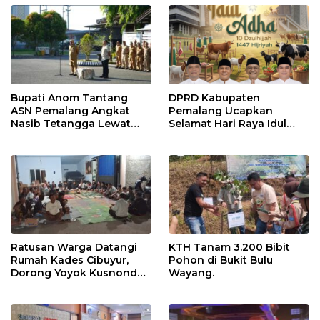
Bupati Anom Tantang
DPRD Kabupaten
ASN Pemalang Angkat
Pemalang Ucapkan
Nasib Tetangga Lewat
Selamat Hari Raya Idul
“ASN Pedot”
Adha 1447 Hijriah
Ratusan Warga Datangi
KTH Tanam 3.200 Bibit
Rumah Kades Cibuyur,
Pohon di Bukit Bulu
Dorong Yoyok Kusnondo
Wayang.
Maju Kembali