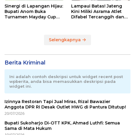
Sinergi di Lapangan Hijau:
Lampaui Batas! Jateng
Bupati Anom Buka
Kini Miliki Asrama Atlet
Turnamen Mayday Cup
Difabel Tercanggih dan
2026
Terpadu di RI
Selengkapnya
Berita Kriminal
Ini adalah contoh deskripsi untuk widget recent post
wpberita, anda bisa memasukkan deskripsi pada
widget ini.
Izinnya Restoran Tapi Jual Miras, Rizal Bawazier
Anggota DPR RI Desak Outlet HWG di Pantura Ditutup!
20/07/2026
Bupati Sukoharjo Di-OTT KPK, Ahmad Luthfi: Semua
Sama di Mata Hukum
10/07/2026