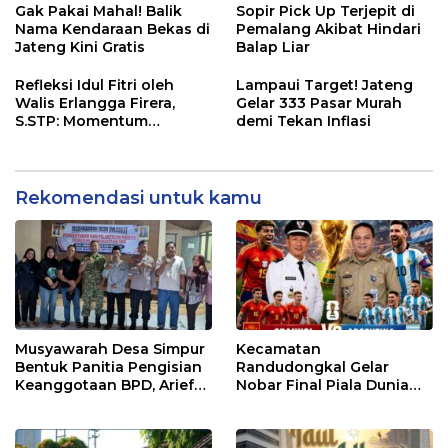
Gak Pakai Mahal! Balik
Sopir Pick Up Terjepit di
Nama Kendaraan Bekas di
Pemalang Akibat Hindari
Jateng Kini Gratis
Balap Liar
Refleksi Idul Fitri oleh
Lampaui Target! Jateng
Walis Erlangga Firera,
Gelar 333 Pasar Murah
S.STP: Momentum
demi Tekan Inflasi
Memperkuat Kepedulian
Sosial
Rekomendasi untuk kamu
Musyawarah Desa Simpur
Kecamatan
Bentuk Panitia Pengisian
Randudongkal Gelar
Keanggotaan BPD, Arief
Nobar Final Piala Dunia
Maulana Dipercaya
2026, Warga Diajak
Sebagai Ketua
Ramaikan Acara