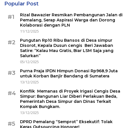
Popular Post
Rizal Bawazier Resmikan Pembangunan Jalan di
#1
Pemalang, Serap Aspirasi Warga dan Dorong
Kolaborasi dengan PLN
11/12/2025
Pungutan Rp10 Ribu Bansos di Desa simpur
#2
Disorot, Kepala Dusun cengis Beri Jawaban
Satire: “Kalau Mau Gratis, Biar LSM Saja yang
Salurkan”
05/12/2025
Purna Praja IPDN Himpun Donasi Rp968,9 Juta
#3
untuk Korban Banjir Bandang di Sumatera
13/12/2025
Konflik Memanas di Proyek Irigasi Cengis Desa
#4
Simpur: Bangunan Liar Diberi Perlakuan Beda,
Pemerintah Desa Simpur dan Dinas Terkait
Kompak Bungkam.
13/12/2025
DPRD Pemalang “Semprot” Eksekutif: Tolak
#5
Keras Outsourcing Honorer!