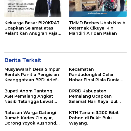
Keluarga Besar BI20KRAT
TMMD Brebes Ubah Nasib
Ucapkan Selamat atas
Peternak Cikuya, Kini
Pelantikan Anugrah Fajar
Mandiri Air dan Pakan
Fahrurazie sebagai Kepala
Bidang Statistik
Diskominfotik NTB
Berita Terkait
Musyawarah Desa Simpur
Kecamatan
Bentuk Panitia Pengisian
Randudongkal Gelar
Keanggotaan BPD, Arief
Nobar Final Piala Dunia
Maulana Dipercaya
2026, Warga Diajak
Sebagai Ketua
Ramaikan Acara
Bupati Anom Tantang
DPRD Kabupaten
ASN Pemalang Angkat
Pemalang Ucapkan
Nasib Tetangga Lewat
Selamat Hari Raya Idul
“ASN Pedot”
Adha 1447 Hijriah
Ratusan Warga Datangi
KTH Tanam 3.200 Bibit
Rumah Kades Cibuyur,
Pohon di Bukit Bulu
Dorong Yoyok Kusnondo
Wayang.
Maju Kembali