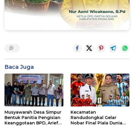
Baca Juga
Musyawarah Desa Simpur
Kecamatan
Bentuk Panitia Pengisian
Randudongkal Gelar
Keanggotaan BPD, Arief
Nobar Final Piala Dunia
Maulana Dipercaya
2026, Warga Diajak
Sebagai Ketua
Ramaikan Acara