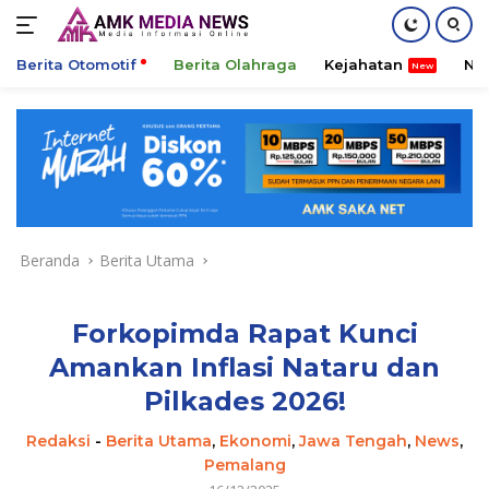
Berita Otomotif
Berita Olahraga
Kejahatan
Ni
Langsung
ke
konten
Beranda
Berita Utama
Forkopimda Rapat Kunci
Amankan Inflasi Nataru dan
Pilkades 2026!
Redaksi
-
Berita Utama
,
Ekonomi
,
Jawa Tengah
,
News
,
Pemalang