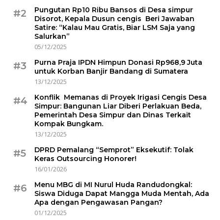
Pungutan Rp10 Ribu Bansos di Desa simpur
#2
Disorot, Kepala Dusun cengis Beri Jawaban
Satire: “Kalau Mau Gratis, Biar LSM Saja yang
Salurkan”
05/12/2025
Purna Praja IPDN Himpun Donasi Rp968,9 Juta
#3
untuk Korban Banjir Bandang di Sumatera
13/12/2025
Konflik Memanas di Proyek Irigasi Cengis Desa
#4
Simpur: Bangunan Liar Diberi Perlakuan Beda,
Pemerintah Desa Simpur dan Dinas Terkait
Kompak Bungkam.
13/12/2025
DPRD Pemalang “Semprot” Eksekutif: Tolak
#5
Keras Outsourcing Honorer!
16/01/2026
Menu MBG di MI Nurul Huda Randudongkal:
#6
Siswa Diduga Dapat Mangga Muda Mentah, Ada
Apa dengan Pengawasan Pangan?
01/12/2025