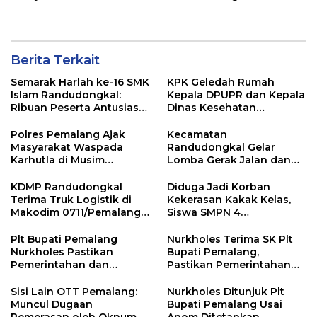
Jawa dan Bali, Jadi
Perjuangan Serentak se-
Sorotan Usai OTT KPK
Kecamatan Belik
Berita Terkait
Semarak Harlah ke-16 SMK
KPK Geledah Rumah
Islam Randudongkal:
Kepala DPUPR dan Kepala
Ribuan Peserta Antusias
Dinas Kesehatan
Ikuti Jalan Sehat
Pemalang
Berhadiah Motor
Polres Pemalang Ajak
Kecamatan
Masyarakat Waspada
Randudongkal Gelar
Karhutla di Musim
Lomba Gerak Jalan dan
Kemarau
Gobak Sodor Meriahkan
HUT RI ke-81
KDMP Randudongkal
Diduga Jadi Korban
Terima Truk Logistik di
Kekerasan Kakak Kelas,
Makodim 0711/Pemalang
Siswa SMPN 4
untuk Perkuat Distribusi
Randudongkal Meninggal
Desa
Dunia
Plt Bupati Pemalang
Nurkholes Terima SK Plt
Nurkholes Pastikan
Bupati Pemalang,
Pemerintahan dan
Pastikan Pemerintahan
Pelayanan Publik Tetap
Tetap Berjalan
Berjalan
Sisi Lain OTT Pemalang:
Nurkholes Ditunjuk Plt
Muncul Dugaan
Bupati Pemalang Usai
Pemerasan oleh Oknum
Anom Ditetapkan