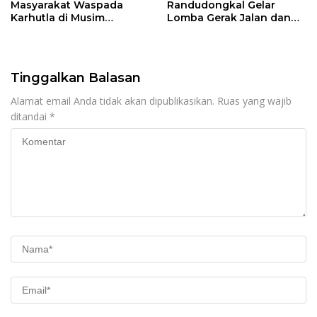
Masyarakat Waspada
Randudongkal Gelar
Karhutla di Musim
Lomba Gerak Jalan dan
Kemarau
Gobak Sodor Meriahkan
HUT RI ke-81
Tinggalkan Balasan
Alamat email Anda tidak akan dipublikasikan.
Ruas yang wajib
ditandai
*