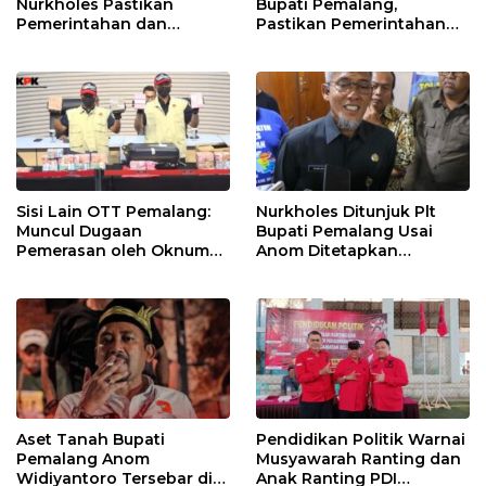
Nurkholes Pastikan
Bupati Pemalang,
Pemerintahan dan
Pastikan Pemerintahan
Pelayanan Publik Tetap
Tetap Berjalan
Berjalan
Sisi Lain OTT Pemalang:
Nurkholes Ditunjuk Plt
Muncul Dugaan
Bupati Pemalang Usai
Pemerasan oleh Oknum
Anom Ditetapkan
Pegawai KPK
Tersangka KPK
Aset Tanah Bupati
Pendidikan Politik Warnai
Pemalang Anom
Musyawarah Ranting dan
Widiyantoro Tersebar di
Anak Ranting PDI