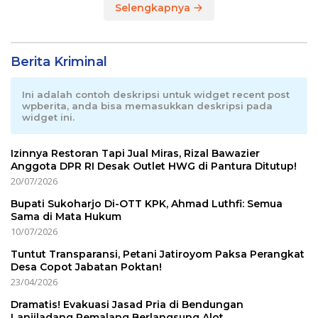
Selengkapnya
Berita Kriminal
Ini adalah contoh deskripsi untuk widget recent post
wpberita, anda bisa memasukkan deskripsi pada
widget ini.
Izinnya Restoran Tapi Jual Miras, Rizal Bawazier
Anggota DPR RI Desak Outlet HWG di Pantura Ditutup!
20/07/2026
Bupati Sukoharjo Di-OTT KPK, Ahmad Luthfi: Semua
Sama di Mata Hukum
10/07/2026
Tuntut Transparansi, Petani Jatiroyom Paksa Perangkat
Desa Copot Jabatan Poktan!
23/04/2026
Dramatis! Evakuasi Jasad Pria di Bendungan
Lanjiladang Pemalang Berlangsung Alot