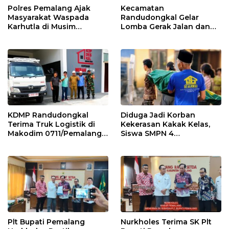
Polres Pemalang Ajak
Kecamatan
Masyarakat Waspada
Randudongkal Gelar
Karhutla di Musim
Lomba Gerak Jalan dan
Kemarau
Gobak Sodor Meriahkan
HUT RI ke-81
KDMP Randudongkal
Diduga Jadi Korban
Terima Truk Logistik di
Kekerasan Kakak Kelas,
Makodim 0711/Pemalang
Siswa SMPN 4
untuk Perkuat Distribusi
Randudongkal Meninggal
Desa
Dunia
Plt Bupati Pemalang
Nurkholes Terima SK Plt