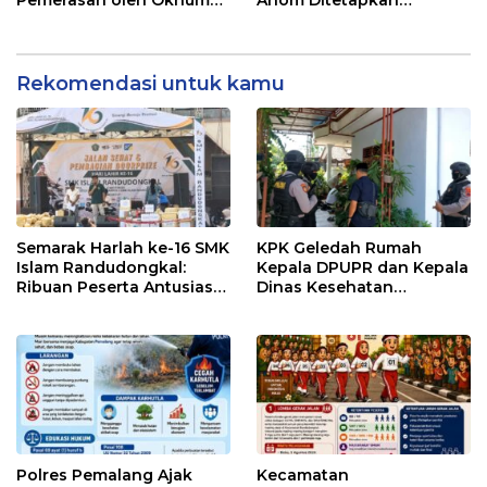
Pegawai KPK
Tersangka KPK
Rekomendasi untuk kamu
Semarak Harlah ke-16 SMK
KPK Geledah Rumah
Islam Randudongkal:
Kepala DPUPR dan Kepala
Ribuan Peserta Antusias
Dinas Kesehatan
Ikuti Jalan Sehat
Pemalang
Berhadiah Motor
Polres Pemalang Ajak
Kecamatan