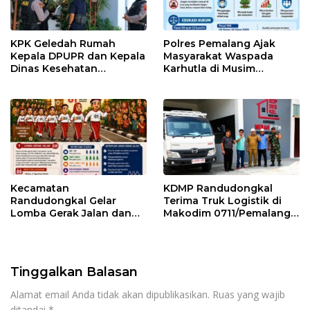
KPK Geledah Rumah
Polres Pemalang Ajak
Kepala DPUPR dan Kepala
Masyarakat Waspada
Dinas Kesehatan
Karhutla di Musim
Pemalang
Kemarau
Kecamatan
KDMP Randudongkal
Randudongkal Gelar
Terima Truk Logistik di
Lomba Gerak Jalan dan
Makodim 0711/Pemalang
Gobak Sodor Meriahkan
untuk Perkuat Distribusi
HUT RI ke-81
Desa
Tinggalkan Balasan
Alamat email Anda tidak akan dipublikasikan.
Ruas yang wajib
ditandai
*