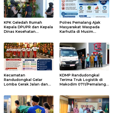
KPK Geledah Rumah
Polres Pemalang Ajak
Kepala DPUPR dan Kepala
Masyarakat Waspada
Dinas Kesehatan
Karhutla di Musim
Pemalang
Kemarau
Kecamatan
KDMP Randudongkal
Randudongkal Gelar
Terima Truk Logistik di
Lomba Gerak Jalan dan
Makodim 0711/Pemalang
Gobak Sodor Meriahkan
untuk Perkuat Distribusi
HUT RI ke-81
Desa