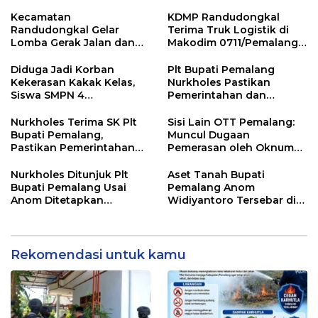
Pemalang
Kemarau
Kecamatan
KDMP Randudongkal
Randudongkal Gelar
Terima Truk Logistik di
Lomba Gerak Jalan dan
Makodim 0711/Pemalang
Gobak Sodor Meriahkan
untuk Perkuat Distribusi
HUT RI ke-81
Desa
Diduga Jadi Korban
Plt Bupati Pemalang
Kekerasan Kakak Kelas,
Nurkholes Pastikan
Siswa SMPN 4
Pemerintahan dan
Randudongkal Meninggal
Pelayanan Publik Tetap
Dunia
Berjalan
Nurkholes Terima SK Plt
Sisi Lain OTT Pemalang:
Bupati Pemalang,
Muncul Dugaan
Pastikan Pemerintahan
Pemerasan oleh Oknum
Tetap Berjalan
Pegawai KPK
Nurkholes Ditunjuk Plt
Aset Tanah Bupati
Bupati Pemalang Usai
Pemalang Anom
Anom Ditetapkan
Widiyantoro Tersebar di
Tersangka KPK
Jawa dan Bali, Jadi
Sorotan Usai OTT KPK
Rekomendasi untuk kamu