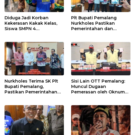
Diduga Jadi Korban
Plt Bupati Pemalang
Kekerasan Kakak Kelas,
Nurkholes Pastikan
Siswa SMPN 4
Pemerintahan dan
Randudongkal Meninggal
Pelayanan Publik Tetap
Dunia
Berjalan
Nurkholes Terima SK Plt
Sisi Lain OTT Pemalang:
Bupati Pemalang,
Muncul Dugaan
Pastikan Pemerintahan
Pemerasan oleh Oknum
Tetap Berjalan
Pegawai KPK