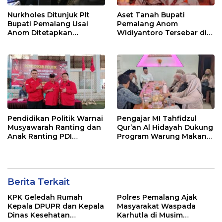
Nurkholes Ditunjuk Plt
Aset Tanah Bupati
Bupati Pemalang Usai
Pemalang Anom
Anom Ditetapkan
Widiyantoro Tersebar di
Tersangka KPK
Jawa dan Bali, Jadi
Sorotan Usai OTT KPK
Pendidikan Politik Warnai
Pengajar MI Tahfidzul
Musyawarah Ranting dan
Qur’an Al Hidayah Dukung
Anak Ranting PDI
Program Warung Makan
Perjuangan Serentak se-
Gratis AMK
Kecamatan Belik
Berita Terkait
KPK Geledah Rumah
Polres Pemalang Ajak
Kepala DPUPR dan Kepala
Masyarakat Waspada
Dinas Kesehatan
Karhutla di Musim