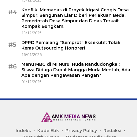
13/12/2025
Konflik Memanas di Proyek Irigasi Cengis Desa
#4
Simpur: Bangunan Liar Diberi Perlakuan Beda,
Pemerintah Desa Simpur dan Dinas Terkait
Kompak Bungkam.
13/12/2025
DPRD Pemalang “Semprot” Eksekutif: Tolak
#5
Keras Outsourcing Honorer!
16/01/2026
Menu MBG di MI Nurul Huda Randudongkal:
#6
Siswa Diduga Dapat Mangga Muda Mentah, Ada
Apa dengan Pengawasan Pangan?
01/12/2025
Indeks
Kode Etik
Privacy Policy
Redaksi