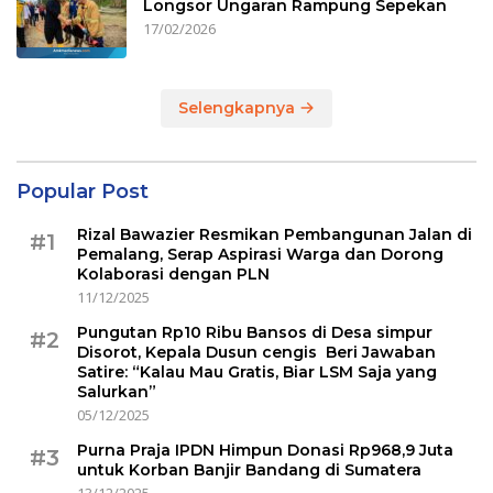
Longsor Ungaran Rampung Sepekan
17/02/2026
Selengkapnya
Popular Post
Rizal Bawazier Resmikan Pembangunan Jalan di
#1
Pemalang, Serap Aspirasi Warga dan Dorong
Kolaborasi dengan PLN
11/12/2025
Pungutan Rp10 Ribu Bansos di Desa simpur
#2
Disorot, Kepala Dusun cengis Beri Jawaban
Satire: “Kalau Mau Gratis, Biar LSM Saja yang
Salurkan”
05/12/2025
Purna Praja IPDN Himpun Donasi Rp968,9 Juta
#3
untuk Korban Banjir Bandang di Sumatera