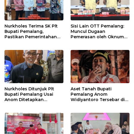
Nurkholes Terima SK Plt
Sisi Lain OTT Pemalang:
Bupati Pemalang,
Muncul Dugaan
Pastikan Pemerintahan
Pemerasan oleh Oknum
Tetap Berjalan
Pegawai KPK
Nurkholes Ditunjuk Plt
Aset Tanah Bupati
Bupati Pemalang Usai
Pemalang Anom
Anom Ditetapkan
Widiyantoro Tersebar di
Tersangka KPK
Jawa dan Bali, Jadi
Sorotan Usai OTT KPK