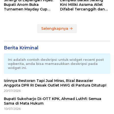
Sinergi di Lapangan Hijau:
Lampaui Batas! Jateng
Bupati Anom Buka
Kini Miliki Asrama Atlet
Turnamen Mayday Cup
Difabel Tercanggih dan
2026
Terpadu di RI
Selengkapnya
Berita Kriminal
Ini adalah contoh deskripsi untuk widget recent post
wpberita, anda bisa memasukkan deskripsi pada
widget ini.
Izinnya Restoran Tapi Jual Miras, Rizal Bawazier
Anggota DPR RI Desak Outlet HWG di Pantura Ditutup!
20/07/2026
Bupati Sukoharjo Di-OTT KPK, Ahmad Luthfi: Semua
Sama di Mata Hukum
10/07/2026