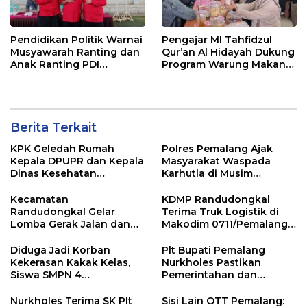
Pendidikan Politik Warnai
Pengajar MI Tahfidzul
Musyawarah Ranting dan
Qur’an Al Hidayah Dukung
Anak Ranting PDI
Program Warung Makan
Perjuangan Serentak se-
Gratis AMK
Kecamatan Belik
Berita Terkait
KPK Geledah Rumah
Polres Pemalang Ajak
Kepala DPUPR dan Kepala
Masyarakat Waspada
Dinas Kesehatan
Karhutla di Musim
Pemalang
Kemarau
Kecamatan
KDMP Randudongkal
Randudongkal Gelar
Terima Truk Logistik di
Lomba Gerak Jalan dan
Makodim 0711/Pemalang
Gobak Sodor Meriahkan
untuk Perkuat Distribusi
HUT RI ke-81
Desa
Diduga Jadi Korban
Plt Bupati Pemalang
Kekerasan Kakak Kelas,
Nurkholes Pastikan
Siswa SMPN 4
Pemerintahan dan
Randudongkal Meninggal
Pelayanan Publik Tetap
Dunia
Berjalan
Nurkholes Terima SK Plt
Sisi Lain OTT Pemalang: