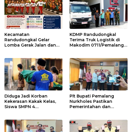
Kecamatan
KDMP Randudongkal
Randudongkal Gelar
Terima Truk Logistik di
Lomba Gerak Jalan dan
Makodim 0711/Pemalang
Gobak Sodor Meriahkan
untuk Perkuat Distribusi
HUT RI ke-81
Desa
Diduga Jadi Korban
Plt Bupati Pemalang
Kekerasan Kakak Kelas,
Nurkholes Pastikan
Siswa SMPN 4
Pemerintahan dan
Randudongkal Meninggal
Pelayanan Publik Tetap
Dunia
Berjalan