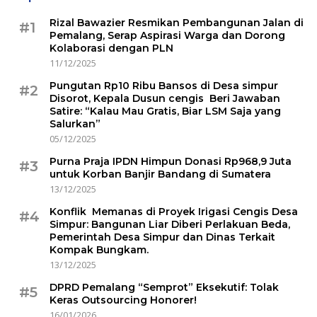
Rizal Bawazier Resmikan Pembangunan Jalan di
#1
Pemalang, Serap Aspirasi Warga dan Dorong
Kolaborasi dengan PLN
11/12/2025
Pungutan Rp10 Ribu Bansos di Desa simpur
#2
Disorot, Kepala Dusun cengis Beri Jawaban
Satire: “Kalau Mau Gratis, Biar LSM Saja yang
Salurkan”
05/12/2025
Purna Praja IPDN Himpun Donasi Rp968,9 Juta
#3
untuk Korban Banjir Bandang di Sumatera
13/12/2025
Konflik Memanas di Proyek Irigasi Cengis Desa
#4
Simpur: Bangunan Liar Diberi Perlakuan Beda,
Pemerintah Desa Simpur dan Dinas Terkait
Kompak Bungkam.
13/12/2025
DPRD Pemalang “Semprot” Eksekutif: Tolak
#5
Keras Outsourcing Honorer!
16/01/2026