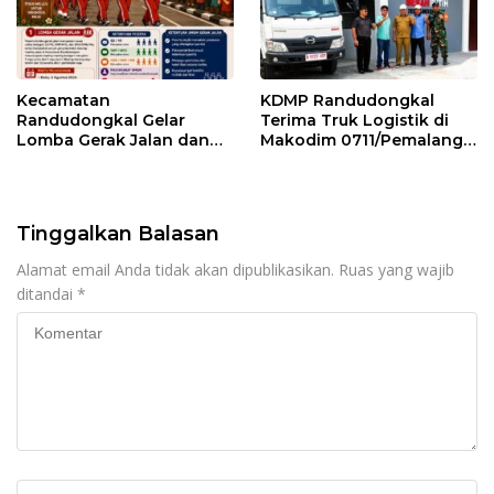
Kecamatan
KDMP Randudongkal
Randudongkal Gelar
Terima Truk Logistik di
Lomba Gerak Jalan dan
Makodim 0711/Pemalang
Gobak Sodor Meriahkan
untuk Perkuat Distribusi
HUT RI ke-81
Desa
Tinggalkan Balasan
Alamat email Anda tidak akan dipublikasikan.
Ruas yang wajib
ditandai
*