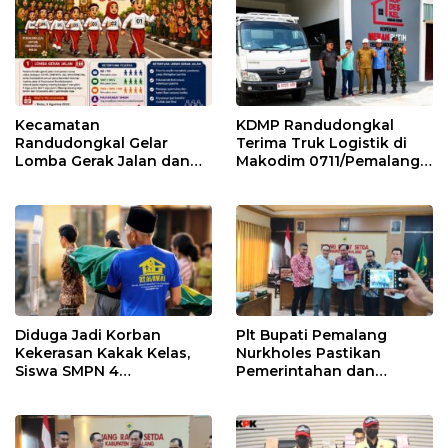
Kecamatan
KDMP Randudongkal
Randudongkal Gelar
Terima Truk Logistik di
Lomba Gerak Jalan dan
Makodim 0711/Pemalang
Gobak Sodor Meriahkan
untuk Perkuat Distribusi
HUT RI ke-81
Desa
Diduga Jadi Korban
Plt Bupati Pemalang
Kekerasan Kakak Kelas,
Nurkholes Pastikan
Siswa SMPN 4
Pemerintahan dan
Randudongkal Meninggal
Pelayanan Publik Tetap
Dunia
Berjalan