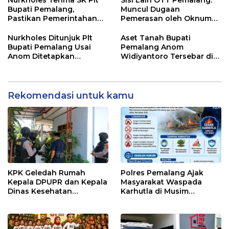
Bupati Pemalang,
Muncul Dugaan
Pastikan Pemerintahan
Pemerasan oleh Oknum
Tetap Berjalan
Pegawai KPK
Nurkholes Ditunjuk Plt
Aset Tanah Bupati
Bupati Pemalang Usai
Pemalang Anom
Anom Ditetapkan
Widiyantoro Tersebar di
Tersangka KPK
Jawa dan Bali, Jadi
Sorotan Usai OTT KPK
Rekomendasi untuk kamu
KPK Geledah Rumah
Polres Pemalang Ajak
Kepala DPUPR dan Kepala
Masyarakat Waspada
Dinas Kesehatan
Karhutla di Musim
Pemalang
Kemarau