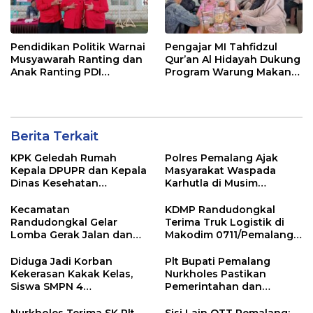
Pendidikan Politik Warnai
Pengajar MI Tahfidzul
Musyawarah Ranting dan
Qur’an Al Hidayah Dukung
Anak Ranting PDI
Program Warung Makan
Perjuangan Serentak se-
Gratis AMK
Kecamatan Belik
Berita Terkait
KPK Geledah Rumah
Polres Pemalang Ajak
Kepala DPUPR dan Kepala
Masyarakat Waspada
Dinas Kesehatan
Karhutla di Musim
Pemalang
Kemarau
Kecamatan
KDMP Randudongkal
Randudongkal Gelar
Terima Truk Logistik di
Lomba Gerak Jalan dan
Makodim 0711/Pemalang
Gobak Sodor Meriahkan
untuk Perkuat Distribusi
HUT RI ke-81
Desa
Diduga Jadi Korban
Plt Bupati Pemalang
Kekerasan Kakak Kelas,
Nurkholes Pastikan
Siswa SMPN 4
Pemerintahan dan
Randudongkal Meninggal
Pelayanan Publik Tetap
Dunia
Berjalan
Nurkholes Terima SK Plt
Sisi Lain OTT Pemalang: