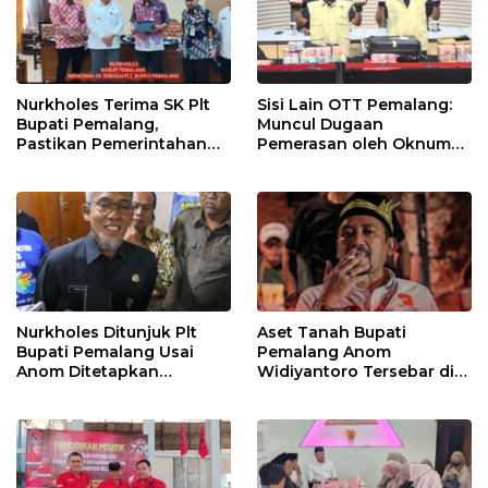
Nurkholes Terima SK Plt
Sisi Lain OTT Pemalang:
Bupati Pemalang,
Muncul Dugaan
Pastikan Pemerintahan
Pemerasan oleh Oknum
Tetap Berjalan
Pegawai KPK
Nurkholes Ditunjuk Plt
Aset Tanah Bupati
Bupati Pemalang Usai
Pemalang Anom
Anom Ditetapkan
Widiyantoro Tersebar di
Tersangka KPK
Jawa dan Bali, Jadi
Sorotan Usai OTT KPK