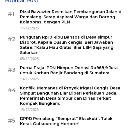
Popular Post
Rizal Bawazier Resmikan Pembangunan Jalan di
#1
Pemalang, Serap Aspirasi Warga dan Dorong
Kolaborasi dengan PLN
11/12/2025
Pungutan Rp10 Ribu Bansos di Desa simpur
#2
Disorot, Kepala Dusun cengis Beri Jawaban
Satire: “Kalau Mau Gratis, Biar LSM Saja yang
Salurkan”
05/12/2025
Purna Praja IPDN Himpun Donasi Rp968,9 Juta
#3
untuk Korban Banjir Bandang di Sumatera
13/12/2025
Konflik Memanas di Proyek Irigasi Cengis Desa
#4
Simpur: Bangunan Liar Diberi Perlakuan Beda,
Pemerintah Desa Simpur dan Dinas Terkait
Kompak Bungkam.
13/12/2025
DPRD Pemalang “Semprot” Eksekutif: Tolak
#5
Keras Outsourcing Honorer!