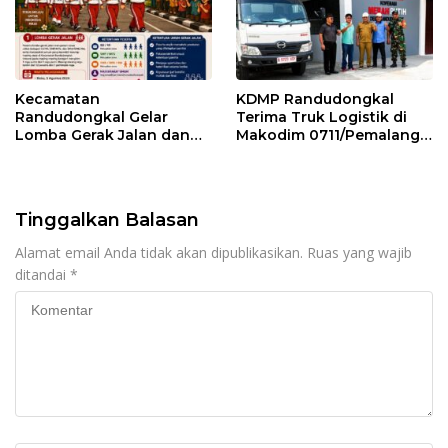
Kecamatan
KDMP Randudongkal
Randudongkal Gelar
Terima Truk Logistik di
Lomba Gerak Jalan dan
Makodim 0711/Pemalang
Gobak Sodor Meriahkan
untuk Perkuat Distribusi
HUT RI ke-81
Desa
Tinggalkan Balasan
Alamat email Anda tidak akan dipublikasikan.
Ruas yang wajib
ditandai
*