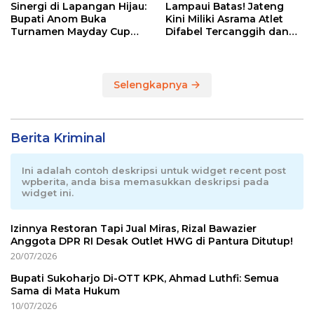
Sinergi di Lapangan Hijau:
Lampaui Batas! Jateng
Bupati Anom Buka
Kini Miliki Asrama Atlet
Turnamen Mayday Cup
Difabel Tercanggih dan
2026
Terpadu di RI
Selengkapnya
Berita Kriminal
Ini adalah contoh deskripsi untuk widget recent post
wpberita, anda bisa memasukkan deskripsi pada
widget ini.
Izinnya Restoran Tapi Jual Miras, Rizal Bawazier
Anggota DPR RI Desak Outlet HWG di Pantura Ditutup!
20/07/2026
Bupati Sukoharjo Di-OTT KPK, Ahmad Luthfi: Semua
Sama di Mata Hukum
10/07/2026