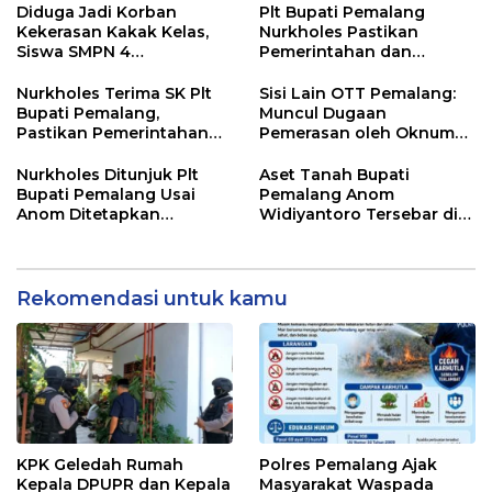
HUT RI ke-81
Desa
Diduga Jadi Korban
Plt Bupati Pemalang
Kekerasan Kakak Kelas,
Nurkholes Pastikan
Siswa SMPN 4
Pemerintahan dan
Randudongkal Meninggal
Pelayanan Publik Tetap
Dunia
Berjalan
Nurkholes Terima SK Plt
Sisi Lain OTT Pemalang:
Bupati Pemalang,
Muncul Dugaan
Pastikan Pemerintahan
Pemerasan oleh Oknum
Tetap Berjalan
Pegawai KPK
Nurkholes Ditunjuk Plt
Aset Tanah Bupati
Bupati Pemalang Usai
Pemalang Anom
Anom Ditetapkan
Widiyantoro Tersebar di
Tersangka KPK
Jawa dan Bali, Jadi
Sorotan Usai OTT KPK
Rekomendasi untuk kamu
KPK Geledah Rumah
Polres Pemalang Ajak
Kepala DPUPR dan Kepala
Masyarakat Waspada