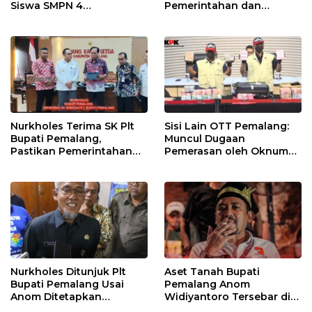
Siswa SMPN 4
Pemerintahan dan
Randudongkal Meninggal
Pelayanan Publik Tetap
Dunia
Berjalan
Nurkholes Terima SK Plt
Sisi Lain OTT Pemalang:
Bupati Pemalang,
Muncul Dugaan
Pastikan Pemerintahan
Pemerasan oleh Oknum
Tetap Berjalan
Pegawai KPK
Nurkholes Ditunjuk Plt
Aset Tanah Bupati
Bupati Pemalang Usai
Pemalang Anom
Anom Ditetapkan
Widiyantoro Tersebar di
Tersangka KPK
Jawa dan Bali, Jadi