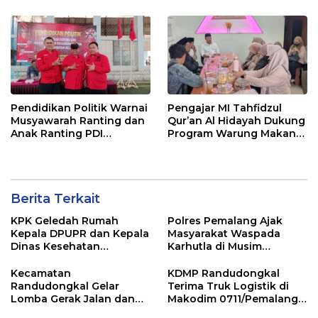
Sorotan Usai OTT KPK
Pendidikan Politik Warnai
Pengajar MI Tahfidzul
Musyawarah Ranting dan
Qur’an Al Hidayah Dukung
Anak Ranting PDI
Program Warung Makan
Perjuangan Serentak se-
Gratis AMK
Kecamatan Belik
Berita Terkait
KPK Geledah Rumah
Polres Pemalang Ajak
Kepala DPUPR dan Kepala
Masyarakat Waspada
Dinas Kesehatan
Karhutla di Musim
Pemalang
Kemarau
Kecamatan
KDMP Randudongkal
Randudongkal Gelar
Terima Truk Logistik di
Lomba Gerak Jalan dan
Makodim 0711/Pemalang
Gobak Sodor Meriahkan
untuk Perkuat Distribusi