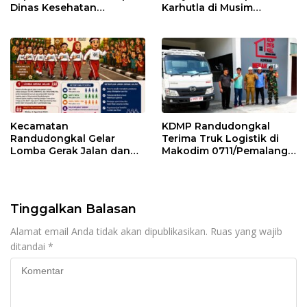
Dinas Kesehatan
Karhutla di Musim
Pemalang
Kemarau
Kecamatan
KDMP Randudongkal
Randudongkal Gelar
Terima Truk Logistik di
Lomba Gerak Jalan dan
Makodim 0711/Pemalang
Gobak Sodor Meriahkan
untuk Perkuat Distribusi
HUT RI ke-81
Desa
Tinggalkan Balasan
Alamat email Anda tidak akan dipublikasikan.
Ruas yang wajib
ditandai
*