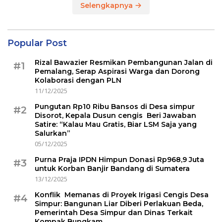
Selengkapnya
Popular Post
Rizal Bawazier Resmikan Pembangunan Jalan di
#1
Pemalang, Serap Aspirasi Warga dan Dorong
Kolaborasi dengan PLN
11/12/2025
Pungutan Rp10 Ribu Bansos di Desa simpur
#2
Disorot, Kepala Dusun cengis Beri Jawaban
Satire: “Kalau Mau Gratis, Biar LSM Saja yang
Salurkan”
05/12/2025
Purna Praja IPDN Himpun Donasi Rp968,9 Juta
#3
untuk Korban Banjir Bandang di Sumatera
13/12/2025
Konflik Memanas di Proyek Irigasi Cengis Desa
#4
Simpur: Bangunan Liar Diberi Perlakuan Beda,
Pemerintah Desa Simpur dan Dinas Terkait
Kompak Bungkam.