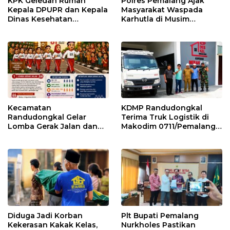
KPK Geledah Rumah
Polres Pemalang Ajak
Kepala DPUPR dan Kepala
Masyarakat Waspada
Dinas Kesehatan
Karhutla di Musim
Pemalang
Kemarau
Kecamatan
KDMP Randudongkal
Randudongkal Gelar
Terima Truk Logistik di
Lomba Gerak Jalan dan
Makodim 0711/Pemalang
Gobak Sodor Meriahkan
untuk Perkuat Distribusi
HUT RI ke-81
Desa
Diduga Jadi Korban
Plt Bupati Pemalang
Kekerasan Kakak Kelas,
Nurkholes Pastikan