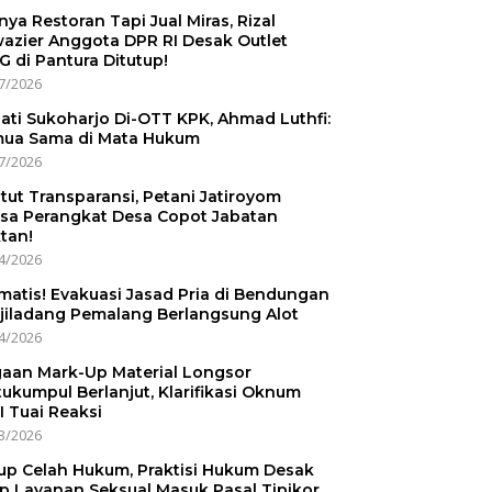
nnya Restoran Tapi Jual Miras, Rizal
azier Anggota DPR RI Desak Outlet
 di Pantura Ditutup!
7/2026
ati Sukoharjo Di-OTT KPK, Ahmad Luthfi:
ua Sama di Mata Hukum
7/2026
tut Transparansi, Petani Jatiroyom
sa Perangkat Desa Copot Jabatan
tan!
4/2026
matis! Evakuasi Jasad Pria di Bendungan
jiladang Pemalang Berlangsung Alot
4/2026
aan Mark-Up Material Longsor
ukumpul Berlanjut, Klarifikasi Oknum
I Tuai Reaksi
3/2026
up Celah Hukum, Praktisi Hukum Desak
p Layanan Seksual Masuk Pasal Tipikor