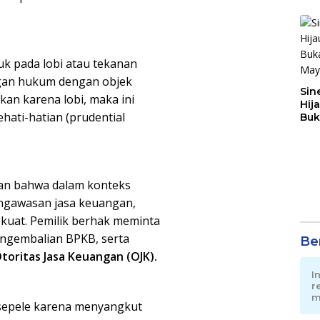
k pada lobi atau tekanan
ngan hukum dengan objek
Sin
kan karena lobi, maka ini
Hij
hati-hatian (prudential
Buk
May
kan bahwa dalam konteks
gawasan jasa keuangan,
 kuat. Pemilik berhak meminta
ngembalian BPKB, serta
Ber
toritas Jasa Keuangan (OJK).
I
r
m
p sepele karena menyangkut