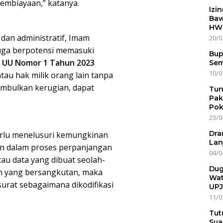
embiayaan,” katanya.
Izi
Baw
HWG
dan administratif, Imam
20/0
juga berpotensi memasuki
Bup
m
UU Nomor 1 Tahun 2023
Sem
10/0
u hak milik orang lain tanpa
imbulkan kerugian, dapat
Tun
Pak
Pok
23/0
Dra
rlu menelusuri kemungkinan
Lan
n dalam proses perpanjangan
04/0
tau data yang dibuat seolah-
Dug
zin yang bersangkutan, maka
Wat
urat sebagaimana dikodifikasi
UPJ
11/0
Tut
Sua