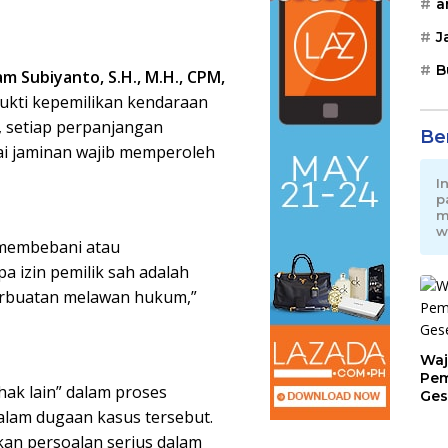
a
J
B
am Subiyanto, S.H., M.H., CPM,
kti kepemilikan kendaraan
, setiap perpanjangan
Be
i jaminan wajib memperoleh
I
p
m
w
 membebani atau
 izin pemilik sah adalah
erbuatan melawan hukum,”
Waj
Pem
ihak lain” dalam proses
Ges
Jat
alam dugaan kasus tersebut.
kan persoalan serius dalam