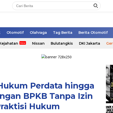
k
Otomotif
Olahraga
Tag Berita
Berita Otomotif
Kejahatan
Nissan
Bulutangkis
DKI Jakarta
Ger
Hukum Perdata hingga
angan BPKB Tanpa Izin
Praktisi Hukum