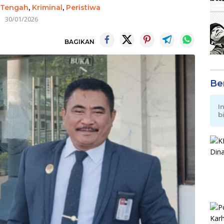
 Tengah
,
Kriminal
,
Peristiwa
30/01/2026
BAGIKAN
Be
I
b