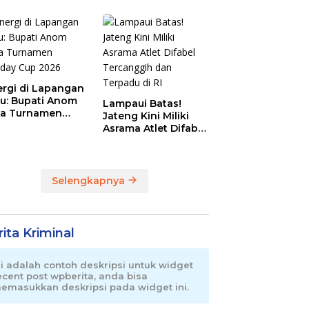
Magnet Baru
Olahraga Pemalang
ergi di Lapangan
au: Bupati Anom
Lampaui Batas!
a Turnamen
Jateng Kini Miliki
day Cup 2026
Asrama Atlet Difabel
Tercanggih dan
Terpadu di RI
Selengkapnya
ita Kriminal
ni adalah contoh deskripsi untuk widget
ecent post wpberita, anda bisa
emasukkan deskripsi pada widget ini.