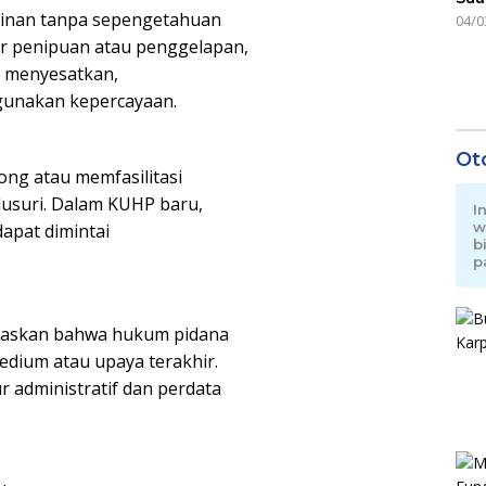
minan tanpa sepengetahuan
04/0
r penipuan atau penggelapan,
a menyesatkan,
gunakan kepercayaan.
Ot
ong atau memfasilitasi
lusuri. Dalam KUHP baru,
I
w
apat dimintai
b
p
gaskan bahwa hukum pidana
edium atau upaya terakhir.
r administratif dan perdata