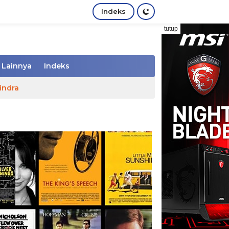
Indeks
tutup
Lainnya
Indeks
indra