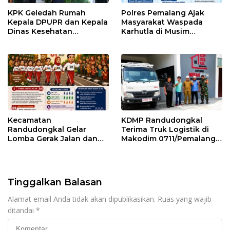
KPK Geledah Rumah
Polres Pemalang Ajak
Kepala DPUPR dan Kepala
Masyarakat Waspada
Dinas Kesehatan
Karhutla di Musim
Pemalang
Kemarau
Kecamatan
KDMP Randudongkal
Randudongkal Gelar
Terima Truk Logistik di
Lomba Gerak Jalan dan
Makodim 0711/Pemalang
Gobak Sodor Meriahkan
untuk Perkuat Distribusi
HUT RI ke-81
Desa
Tinggalkan Balasan
Alamat email Anda tidak akan dipublikasikan.
Ruas yang wajib
ditandai
*