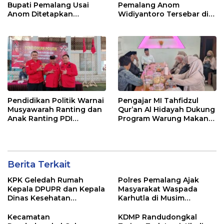
Bupati Pemalang Usai
Pemalang Anom
Anom Ditetapkan
Widiyantoro Tersebar di
Tersangka KPK
Jawa dan Bali, Jadi
Sorotan Usai OTT KPK
Pendidikan Politik Warnai
Pengajar MI Tahfidzul
Musyawarah Ranting dan
Qur’an Al Hidayah Dukung
Anak Ranting PDI
Program Warung Makan
Perjuangan Serentak se-
Gratis AMK
Kecamatan Belik
Berita Terkait
KPK Geledah Rumah
Polres Pemalang Ajak
Kepala DPUPR dan Kepala
Masyarakat Waspada
Dinas Kesehatan
Karhutla di Musim
Pemalang
Kemarau
Kecamatan
KDMP Randudongkal