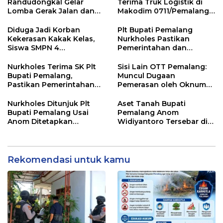
Randudongkal Gelar
Terima Truk Logistik di
Lomba Gerak Jalan dan
Makodim 0711/Pemalang
Gobak Sodor Meriahkan
untuk Perkuat Distribusi
HUT RI ke-81
Desa
Diduga Jadi Korban
Plt Bupati Pemalang
Kekerasan Kakak Kelas,
Nurkholes Pastikan
Siswa SMPN 4
Pemerintahan dan
Randudongkal Meninggal
Pelayanan Publik Tetap
Dunia
Berjalan
Nurkholes Terima SK Plt
Sisi Lain OTT Pemalang:
Bupati Pemalang,
Muncul Dugaan
Pastikan Pemerintahan
Pemerasan oleh Oknum
Tetap Berjalan
Pegawai KPK
Nurkholes Ditunjuk Plt
Aset Tanah Bupati
Bupati Pemalang Usai
Pemalang Anom
Anom Ditetapkan
Widiyantoro Tersebar di
Tersangka KPK
Jawa dan Bali, Jadi
Sorotan Usai OTT KPK
Rekomendasi untuk kamu