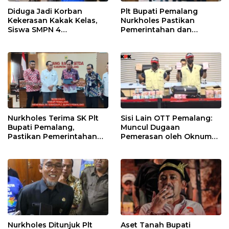
Diduga Jadi Korban
Plt Bupati Pemalang
Kekerasan Kakak Kelas,
Nurkholes Pastikan
Siswa SMPN 4
Pemerintahan dan
Randudongkal Meninggal
Pelayanan Publik Tetap
Dunia
Berjalan
Nurkholes Terima SK Plt
Sisi Lain OTT Pemalang:
Bupati Pemalang,
Muncul Dugaan
Pastikan Pemerintahan
Pemerasan oleh Oknum
Tetap Berjalan
Pegawai KPK
Nurkholes Ditunjuk Plt
Aset Tanah Bupati