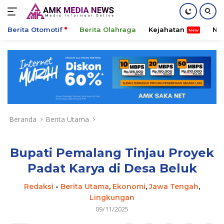
Berita Otomotif
Berita Olahraga
Kejahatan
Ni
Langsung
ke
konten
Beranda
Berita Utama
Bupati Pemalang Tinjau Proyek
Padat Karya di Desa Beluk
Redaksi
-
Berita Utama
,
Ekonomi
,
Jawa Tengah
,
Lingkungan
09/11/2025