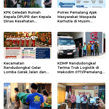
KPK Geledah Rumah
Polres Pemalang Ajak
Kepala DPUPR dan Kepala
Masyarakat Waspada
Dinas Kesehatan
Karhutla di Musim
Pemalang
Kemarau
Kecamatan
KDMP Randudongkal
Randudongkal Gelar
Terima Truk Logistik di
Lomba Gerak Jalan dan
Makodim 0711/Pemalang
Gobak Sodor Meriahkan
untuk Perkuat Distribusi
HUT RI ke-81
Desa