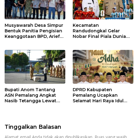
Musyawarah Desa Simpur
Kecamatan
Bentuk Panitia Pengisian
Randudongkal Gelar
Keanggotaan BPD, Arief
Nobar Final Piala Dunia
Maulana Dipercaya
2026, Warga Diajak
Sebagai Ketua
Ramaikan Acara
Bupati Anom Tantang
DPRD Kabupaten
ASN Pemalang Angkat
Pemalang Ucapkan
Nasib Tetangga Lewat
Selamat Hari Raya Idul
“ASN Pedot”
Adha 1447 Hijriah
Tinggalkan Balasan
Alamat email Anda tidak akan dipublikasikan.
Ruas yang wajib