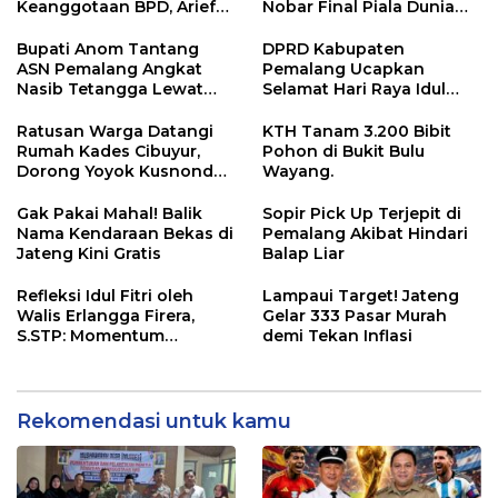
Keanggotaan BPD, Arief
Nobar Final Piala Dunia
Maulana Dipercaya
2026, Warga Diajak
Sebagai Ketua
Ramaikan Acara
Bupati Anom Tantang
DPRD Kabupaten
ASN Pemalang Angkat
Pemalang Ucapkan
Nasib Tetangga Lewat
Selamat Hari Raya Idul
“ASN Pedot”
Adha 1447 Hijriah
Ratusan Warga Datangi
KTH Tanam 3.200 Bibit
Rumah Kades Cibuyur,
Pohon di Bukit Bulu
Dorong Yoyok Kusnondo
Wayang.
Maju Kembali
Gak Pakai Mahal! Balik
Sopir Pick Up Terjepit di
Nama Kendaraan Bekas di
Pemalang Akibat Hindari
Jateng Kini Gratis
Balap Liar
Refleksi Idul Fitri oleh
Lampaui Target! Jateng
Walis Erlangga Firera,
Gelar 333 Pasar Murah
S.STP: Momentum
demi Tekan Inflasi
Memperkuat Kepedulian
Sosial
Rekomendasi untuk kamu