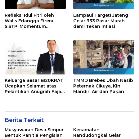
Refleksi Idul Fitri oleh
Lampaui Target! Jateng
Walis Erlangga Firera,
Gelar 333 Pasar Murah
S.STP: Momentum
demi Tekan Inflasi
Memperkuat Kepedulian
Sosial
Keluarga Besar BI20KRAT
TMMD Brebes Ubah Nasib
Ucapkan Selamat atas
Peternak Cikuya, Kini
Pelantikan Anugrah Fajar
Mandiri Air dan Pakan
Fahrurazie sebagai Kepala
Bidang Statistik
Diskominfotik NTB
Berita Terkait
Musyawarah Desa Simpur
Kecamatan
Bentuk Panitia Pengisian
Randudongkal Gelar