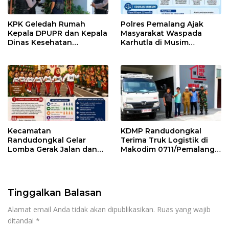
KPK Geledah Rumah
Polres Pemalang Ajak
Kepala DPUPR dan Kepala
Masyarakat Waspada
Dinas Kesehatan
Karhutla di Musim
Pemalang
Kemarau
Kecamatan
KDMP Randudongkal
Randudongkal Gelar
Terima Truk Logistik di
Lomba Gerak Jalan dan
Makodim 0711/Pemalang
Gobak Sodor Meriahkan
untuk Perkuat Distribusi
HUT RI ke-81
Desa
Tinggalkan Balasan
Alamat email Anda tidak akan dipublikasikan.
Ruas yang wajib
ditandai
*