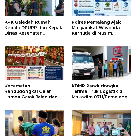
KPK Geledah Rumah
Polres Pemalang Ajak
Kepala DPUPR dan Kepala
Masyarakat Waspada
Dinas Kesehatan
Karhutla di Musim
Pemalang
Kemarau
Kecamatan
KDMP Randudongkal
Randudongkal Gelar
Terima Truk Logistik di
Lomba Gerak Jalan dan
Makodim 0711/Pemalang
Gobak Sodor Meriahkan
untuk Perkuat Distribusi
HUT RI ke-81
Desa