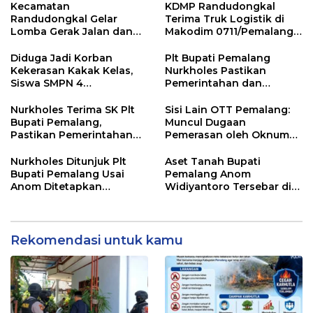
Kecamatan
KDMP Randudongkal
Randudongkal Gelar
Terima Truk Logistik di
Lomba Gerak Jalan dan
Makodim 0711/Pemalang
Gobak Sodor Meriahkan
untuk Perkuat Distribusi
HUT RI ke-81
Desa
Diduga Jadi Korban
Plt Bupati Pemalang
Kekerasan Kakak Kelas,
Nurkholes Pastikan
Siswa SMPN 4
Pemerintahan dan
Randudongkal Meninggal
Pelayanan Publik Tetap
Dunia
Berjalan
Nurkholes Terima SK Plt
Sisi Lain OTT Pemalang:
Bupati Pemalang,
Muncul Dugaan
Pastikan Pemerintahan
Pemerasan oleh Oknum
Tetap Berjalan
Pegawai KPK
Nurkholes Ditunjuk Plt
Aset Tanah Bupati
Bupati Pemalang Usai
Pemalang Anom
Anom Ditetapkan
Widiyantoro Tersebar di
Tersangka KPK
Jawa dan Bali, Jadi
Sorotan Usai OTT KPK
Rekomendasi untuk kamu