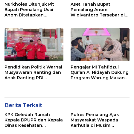
Nurkholes Ditunjuk Plt
Aset Tanah Bupati
Bupati Pemalang Usai
Pemalang Anom
Anom Ditetapkan
Widiyantoro Tersebar di
Tersangka KPK
Jawa dan Bali, Jadi
Sorotan Usai OTT KPK
Pendidikan Politik Warnai
Pengajar MI Tahfidzul
Musyawarah Ranting dan
Qur’an Al Hidayah Dukung
Anak Ranting PDI
Program Warung Makan
Perjuangan Serentak se-
Gratis AMK
Kecamatan Belik
Berita Terkait
KPK Geledah Rumah
Polres Pemalang Ajak
Kepala DPUPR dan Kepala
Masyarakat Waspada
Dinas Kesehatan
Karhutla di Musim
Pemalang
Kemarau