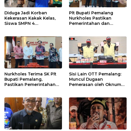
Diduga Jadi Korban
Plt Bupati Pemalang
Kekerasan Kakak Kelas,
Nurkholes Pastikan
Siswa SMPN 4
Pemerintahan dan
Randudongkal Meninggal
Pelayanan Publik Tetap
Dunia
Berjalan
Nurkholes Terima SK Plt
Sisi Lain OTT Pemalang:
Bupati Pemalang,
Muncul Dugaan
Pastikan Pemerintahan
Pemerasan oleh Oknum
Tetap Berjalan
Pegawai KPK