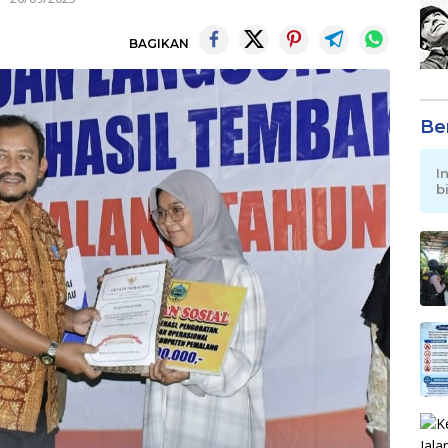
BAGIKAN
Be
I
b