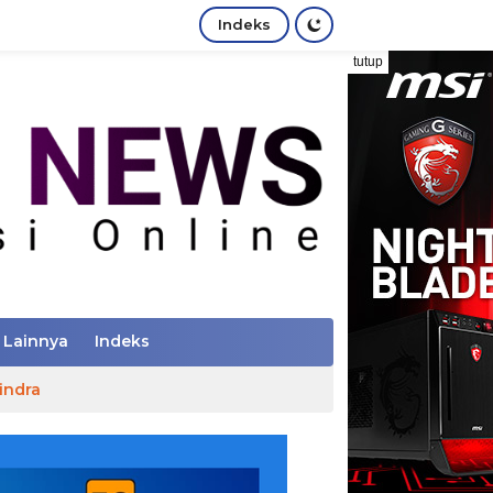
Indeks
tutup
Lainnya
Indeks
indra