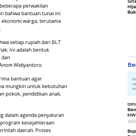
Sin
beberapa perwakilan
Hij
Buk
n bahwa bantuan tunai ini
May
 ekonomi warga, terutama
.
hwa setiap rupiah dari BLT
ak. Ini adalah bentuk
a dan
Ber
 Anom Widiyantoro.
rima bantuan agar
I
r
ana mungkin untuk kebutuhan
m
an pokok, pendidikan anak,
Izi
Baw
ng dalam agenda penyaluran
HWG
20/0
 program kesejahteraan
erintah daerah. Proses
Bup