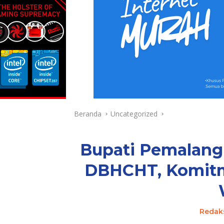
Beranda
Uncategorized
Bupati Pemalang 
DBHCHT, Komit
Redak