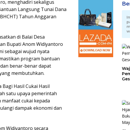
ro, menghadiri sekaligus
Be
 Bantuan Langsung Tunai Dana
T DBHCHT) Tahun Anggaran
I
p
m
w
satkan di Balai Desa
ran Bupati Anom Widiyantoro
kni sebagai wujud nyata
mastikan program bantuan
, dan benar-benar dapat
Waj
t yang membutuhkan.
Pem
Ges
Jat
Bagi Hasil Cukai Hasil
ah satu upaya pemerintah
 manfaat cukai kepada
ulangi dampak ekonomi dan
om Widiyantoro secara