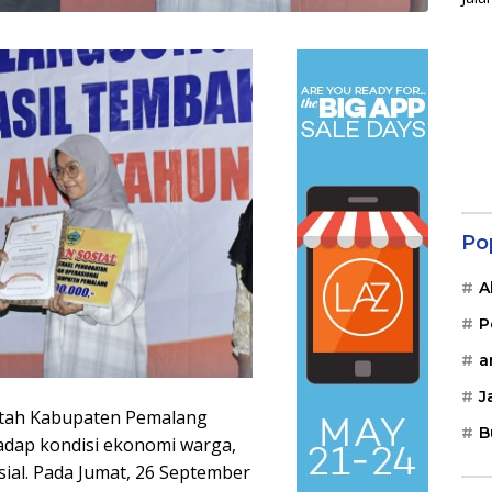
Po
A
P
a
J
tah Kabupaten Pemalang
B
adap kondisi ekonomi warga,
ial. Pada Jumat, 26 September