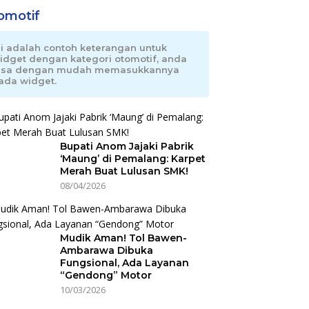
omotif
ni adalah contoh keterangan untuk
idget dengan kategori otomotif, anda
isa dengan mudah memasukkannya
ada widget.
Bupati Anom Jajaki Pabrik
‘Maung’ di Pemalang: Karpet
Merah Buat Lulusan SMK!
08/04/2026
Mudik Aman! Tol Bawen-
Ambarawa Dibuka
Fungsional, Ada Layanan
“Gendong” Motor
10/03/2026