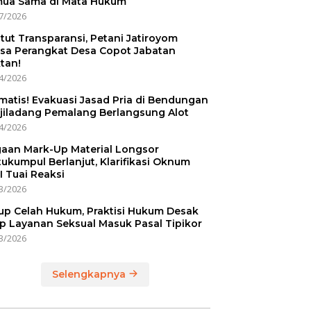
ua Sama di Mata Hukum
7/2026
tut Transparansi, Petani Jatiroyom
sa Perangkat Desa Copot Jabatan
tan!
4/2026
matis! Evakuasi Jasad Pria di Bendungan
jiladang Pemalang Berlangsung Alot
4/2026
aan Mark-Up Material Longsor
ukumpul Berlanjut, Klarifikasi Oknum
I Tuai Reaksi
3/2026
up Celah Hukum, Praktisi Hukum Desak
p Layanan Seksual Masuk Pasal Tipikor
3/2026
Selengkapnya