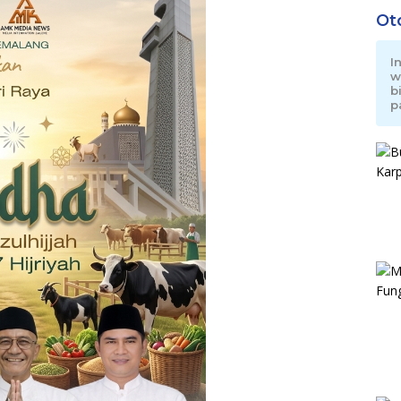
Ot
I
w
b
p