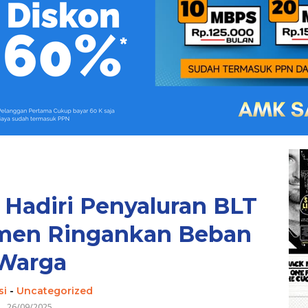
Hadiri Penyaluran BLT
men Ringankan Beban
Warga
si
-
Uncategorized
26/09/2025