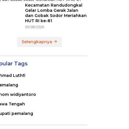
Kecamatan Randudongkal
Gelar Lomba Gerak Jalan
dan Gobak Sodor Meriahkan
HUT RI ke-81
03/08/2026
Selengkapnya
pular Tags
hmad Luthfi
emalang
nom widiyantoro
awa Tengah
upati pemalang