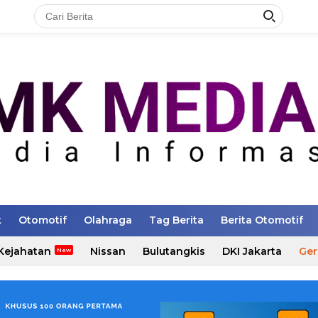
k
Otomotif
Olahraga
Tag Berita
Berita Otomotif
Kejahatan
Nissan
Bulutangkis
DKI Jakarta
Ger