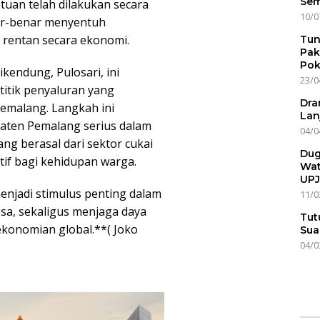
Sem
ntuan telah dilakukan secara
10/0
ar-benar menyentuh
 rentan secara ekonomi.
Tun
Pak
Pok
kendung, Pulosari, ini
23/0
titik penyaluran yang
Dra
emalang. Langkah ini
Lan
ten Pemalang serius dalam
04/0
ng berasal dari sektor cukai
Dug
if bagi kehidupan warga.
Wat
UPJ
njadi stimulus penting dalam
11/0
sa, sekaligus menjaga daya
Tut
ekonomian global.**( Joko
Sua
04/0