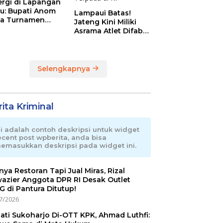
ergi di Lapangan
au: Bupati Anom
Lampaui Batas!
a Turnamen
Jateng Kini Miliki
day Cup 2026
Asrama Atlet Difabel
Tercanggih dan
Terpadu di RI
Selengkapnya
ita Kriminal
ni adalah contoh deskripsi untuk widget
ecent post wpberita, anda bisa
emasukkan deskripsi pada widget ini.
nnya Restoran Tapi Jual Miras, Rizal
azier Anggota DPR RI Desak Outlet
 di Pantura Ditutup!
7/2026
ati Sukoharjo Di-OTT KPK, Ahmad Luthfi: