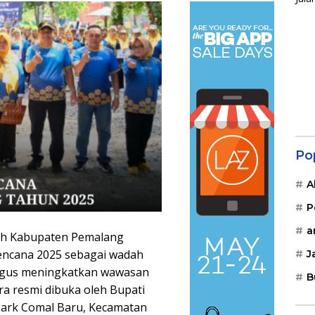
Po
A
P
a
ah Kabupaten Pemalang
encana 2025 sebagai wadah
J
ligus meningkatkan wawasan
B
ara resmi dibuka oleh Bupati
park Comal Baru, Kecamatan