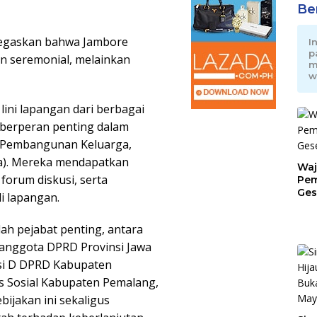
Be
egaskan bahwa Jambore
I
p
n seremonial, melainkan
m
w
 lini lapangan dari berbagai
 berperan penting dalam
Pembangunan Keluarga,
a). Mereka mendapatkan
Waj
forum diskusi, serta
Pem
Ges
i lapangan.
Jat
lah pejabat penting, antara
 anggota DPRD Provinsi Jawa
isi D DPRD Kabupaten
as Sosial Kabupaten Pemalang,
ijakan ini sekaligus