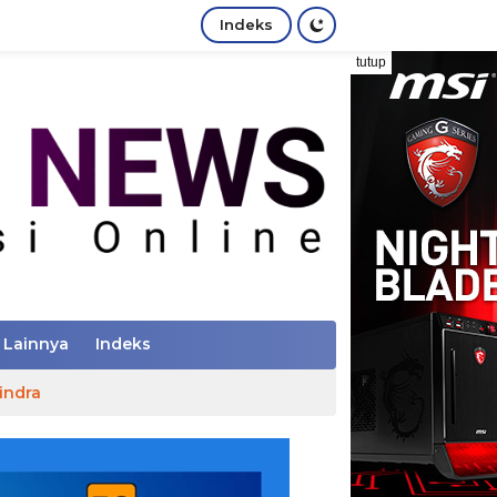
Indeks
tutup
Lainnya
Indeks
indra