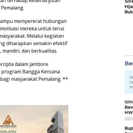
h terhadap keberlanjutan
Sin
Hij
 Pemalang.
Buk
May
 mampu mempererat hubungan
emotivasi mereka untuk terus
asyarakat. Melalui kegiatan
ng diharapkan semakin efektif
mandiri, dan berkualitas.
Ber
rcipta dalam jambore
wa program Bangga Kencana
I
bagi masyarakat Pemalang. **
r
m
Izi
Baw
HWG
20/0
Bup