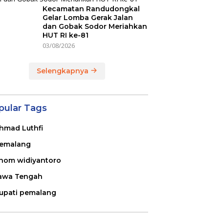
Kecamatan Randudongkal
Gelar Lomba Gerak Jalan
dan Gobak Sodor Meriahkan
HUT RI ke-81
03/08/2026
Selengkapnya
pular Tags
hmad Luthfi
emalang
nom widiyantoro
awa Tengah
upati pemalang