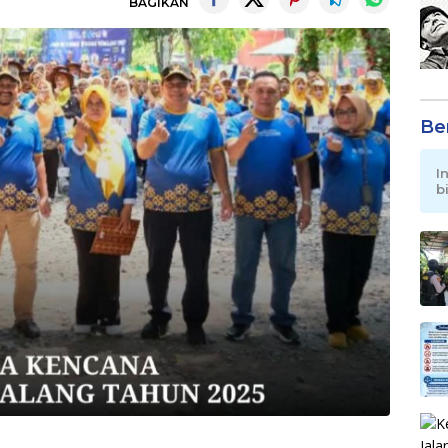
BAGIKAN
Be
I
b