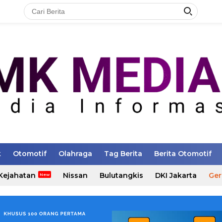
k
Otomotif
Olahraga
Tag Berita
Berita Otomotif
Kejahatan
Nissan
Bulutangkis
DKI Jakarta
Ger