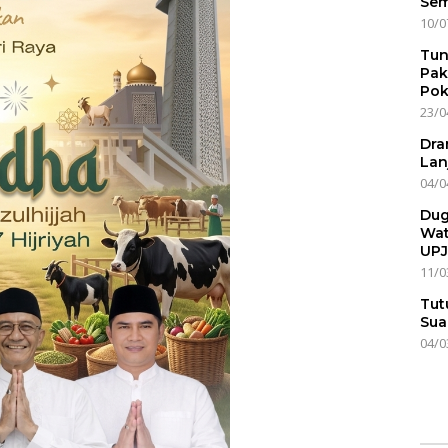
Sem
10/0
Tun
Pak
Pok
23/0
Dra
Lan
04/0
Dug
Wat
UPJ
11/0
Tut
Sua
04/0