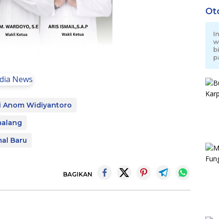
Ot
I
w
b
p
i Anom Widiyantoro
alang
al Baru
BAGIKAN