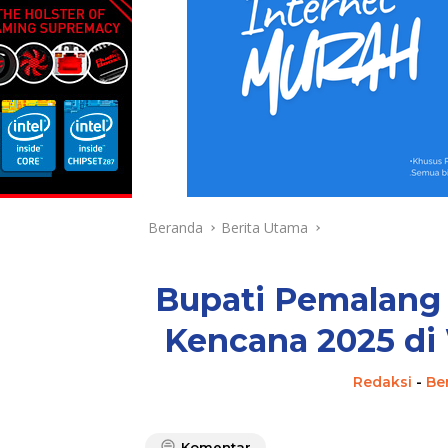
Beranda
Berita Utama
Bupati Pemalang
Kencana 2025 di
Redaksi
-
Be
Komentar