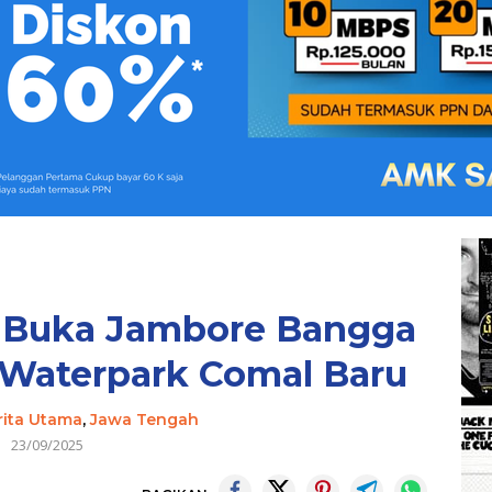
 Buka Jambore Bangga
 Waterpark Comal Baru
rita Utama
,
Jawa Tengah
23/09/2025