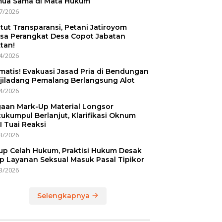
ua Sama di Mata Hukum
7/2026
tut Transparansi, Petani Jatiroyom
sa Perangkat Desa Copot Jabatan
tan!
4/2026
matis! Evakuasi Jasad Pria di Bendungan
jiladang Pemalang Berlangsung Alot
4/2026
aan Mark-Up Material Longsor
ukumpul Berlanjut, Klarifikasi Oknum
I Tuai Reaksi
3/2026
up Celah Hukum, Praktisi Hukum Desak
p Layanan Seksual Masuk Pasal Tipikor
3/2026
Selengkapnya