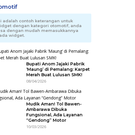
omotif
ni adalah contoh keterangan untuk
idget dengan kategori otomotif, anda
isa dengan mudah memasukkannya
ada widget.
Bupati Anom Jajaki Pabrik
‘Maung’ di Pemalang: Karpet
Merah Buat Lulusan SMK!
08/04/2026
Mudik Aman! Tol Bawen-
Ambarawa Dibuka
Fungsional, Ada Layanan
“Gendong” Motor
10/03/2026