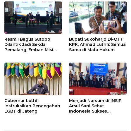
Resmi! Bagus Sutopo
Bupati Sukoharjo Di-OTT
Dilantik Jadi Sekda
KPK, Ahmad Luthfi: Semua
Pemalang, Emban Misi
Sama di Mata Hukum
Besar Naikan IPM
Gubernur Luthfi
Menjadi Narsum di INSIP
Instruksikan Pencegahan
Arsul Sani Sebut
LGBT di Jateng
Indonesia Sukses
Buktikan Nilai Islam
Selaras dengan Konstitusi
Modern