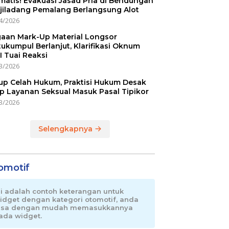
matis! Evakuasi Jasad Pria di Bendungan
jiladang Pemalang Berlangsung Alot
4/2026
aan Mark-Up Material Longsor
ukumpul Berlanjut, Klarifikasi Oknum
I Tuai Reaksi
3/2026
up Celah Hukum, Praktisi Hukum Desak
p Layanan Seksual Masuk Pasal Tipikor
3/2026
Selengkapnya
omotif
ni adalah contoh keterangan untuk
idget dengan kategori otomotif, anda
isa dengan mudah memasukkannya
ada widget.