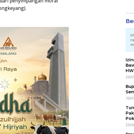
 dari penyimpangan moral
ongkeyang).
Ber
I
r
m
Izi
Baw
HWG
20/0
Bup
Sem
10/0
Tun
Pak
Pok
23/0