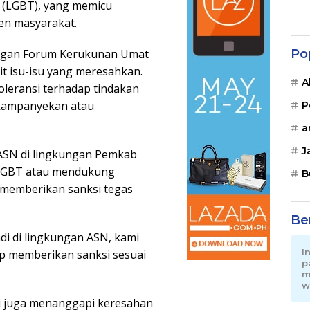
r (LGBT), yang memicu
men masyarakat.
Po
dengan Forum Kerukunan Umat
t isu-isu yang meresahkan.
A
oleransi terhadap tindakan
ikampanyekan atau
P
a
J
 ASN di lingkungan Pemkab
u LGBT atau mendukung
B
 memberikan sanksi tegas
Be
di di lingkungan ASN, kami
I
p memberikan sanksi sesuai
p
m
w
i juga menanggapi keresahan