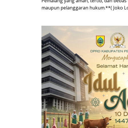
Pemalang yang aman, tertib, dan bebas
maupun pelanggaran hukum.**( Joko L