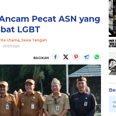
 Ancam Pecat ASN yang
ibat LGBT
rita Utama
,
Jawa Tengah
07/07/2025
BAGIKAN
Be
I
b