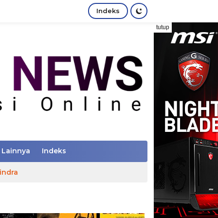
Indeks
tutup
Lainnya
Indeks
indra