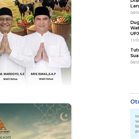
Dra
Lan
04/0
Dug
Wat
UPJ
11/0
Tut
Sua
04/0
Ot
I
w
b
p