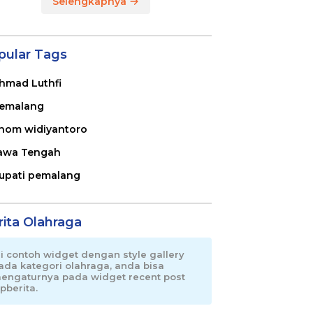
Selengkapnya
pular Tags
hmad Luthfi
emalang
nom widiyantoro
awa Tengah
upati pemalang
rita Olahraga
ni contoh widget dengan style gallery
ada kategori olahraga, anda bisa
engaturnya pada widget recent post
pberita.