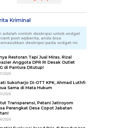
ita Kriminal
ni adalah contoh deskripsi untuk widget
ecent post wpberita, anda bisa
emasukkan deskripsi pada widget ini.
nnya Restoran Tapi Jual Miras, Rizal
azier Anggota DPR RI Desak Outlet
 di Pantura Ditutup!
7/2026
ati Sukoharjo Di-OTT KPK, Ahmad Luthfi:
ua Sama di Mata Hukum
7/2026
tut Transparansi, Petani Jatiroyom
sa Perangkat Desa Copot Jabatan
tan!
4/2026