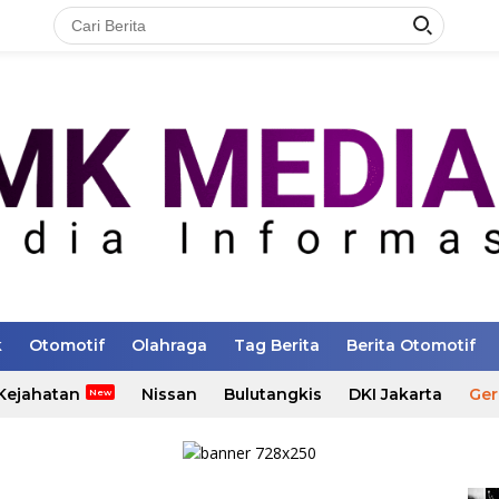
k
Otomotif
Olahraga
Tag Berita
Berita Otomotif
Kejahatan
Nissan
Bulutangkis
DKI Jakarta
Ger