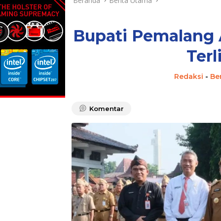
Beranda
Berita Utama
Bupati Pemalang
Terl
Redaksi
-
Be
Komentar