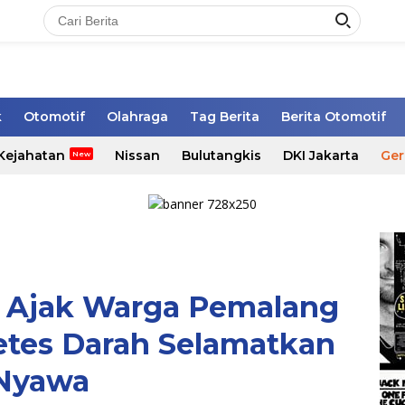
k
Otomotif
Olahraga
Tag Berita
Berita Otomotif
Kejahatan
Nissan
Bulutangkis
DKI Jakarta
Ger
 Ajak Warga Pemalang
etes Darah Selamatkan
Nyawa