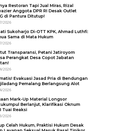
nnya Restoran Tapi Jual Miras, Rizal
azier Anggota DPR RI Desak Outlet
 di Pantura Ditutup!
7/2026
ati Sukoharjo Di-OTT KPK, Ahmad Luthfi:
ua Sama di Mata Hukum
7/2026
tut Transparansi, Petani Jatiroyom
sa Perangkat Desa Copot Jabatan
tan!
4/2026
matis! Evakuasi Jasad Pria di Bendungan
jiladang Pemalang Berlangsung Alot
4/2026
aan Mark-Up Material Longsor
ukumpul Berlanjut, Klarifikasi Oknum
I Tuai Reaksi
3/2026
up Celah Hukum, Praktisi Hukum Desak
p Layanan Seksual Masuk Pasal Tipikor