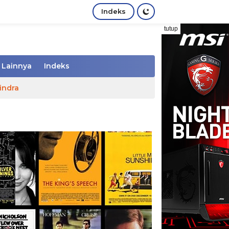
Indeks
tutup
Lainnya
Indeks
indra