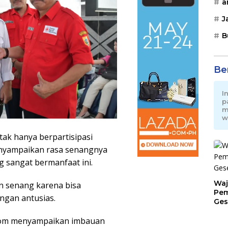
a
J
B
Be
I
p
m
w
ak hanya berpartisipasi
enyampaikan rasa senangnya
g sangat bermanfaat ini.
Waj
n senang karena bisa
Pem
ngan antusias.
Ges
Jat
nom menyampaikan imbauan