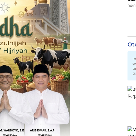
04/0
Ot
I
w
b
p