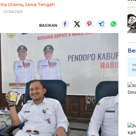
rita Utama
,
Jawa Tengah
23/04/2025
BAGIKAN
Be
I
b