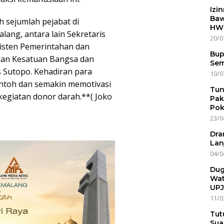
Izi
Baw
eh sejumlah pejabat di
HWG
ang, antara lain Sekretaris
20/0
sisten Pemerintahan dan
Bup
adan Kesatuan Bangsa dan
Sem
s Sutopo. Kehadiran para
10/0
ontoh dan semakin memotivasi
Tun
kegiatan donor darah.**( Joko
Pak
Pok
23/0
Dra
Lan
04/0
Dug
Wat
UPJ
11/0
Tut
Sua