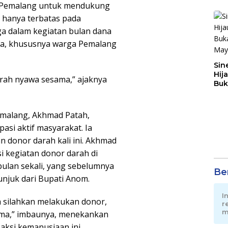
 Pemalang untuk mendukung
 hanya terbatas pada
uga dalam kegiatan bulan dana
a, khususnya warga Pemalang
Sin
Hij
arah nyawa sesama,” ajaknya
Buk
May
emalang, Akhmad Patah,
asi aktif masyarakat. Ia
 donor darah kali ini. Akhmad
i kegiatan donor darah di
bulan sekali, yang sebelumnya
Ber
tunjuk dari Bupati Anom.
I
 silahkan melakukan donor,
r
m
ama,” imbaunya, menekankan
aksi kemanusiaan ini.