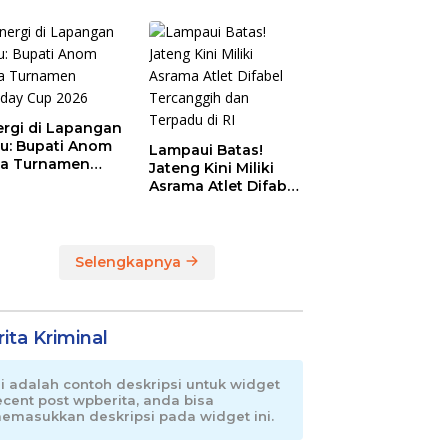
Magnet Baru
Olahraga Pemalang
ergi di Lapangan
au: Bupati Anom
Lampaui Batas!
a Turnamen
Jateng Kini Miliki
day Cup 2026
Asrama Atlet Difabel
Tercanggih dan
Terpadu di RI
Selengkapnya
ita Kriminal
ni adalah contoh deskripsi untuk widget
ecent post wpberita, anda bisa
emasukkan deskripsi pada widget ini.