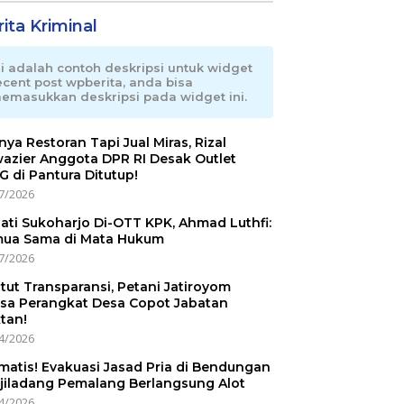
ita Kriminal
ni adalah contoh deskripsi untuk widget
ecent post wpberita, anda bisa
emasukkan deskripsi pada widget ini.
nnya Restoran Tapi Jual Miras, Rizal
azier Anggota DPR RI Desak Outlet
 di Pantura Ditutup!
7/2026
ati Sukoharjo Di-OTT KPK, Ahmad Luthfi:
ua Sama di Mata Hukum
7/2026
tut Transparansi, Petani Jatiroyom
sa Perangkat Desa Copot Jabatan
tan!
4/2026
matis! Evakuasi Jasad Pria di Bendungan
jiladang Pemalang Berlangsung Alot
4/2026