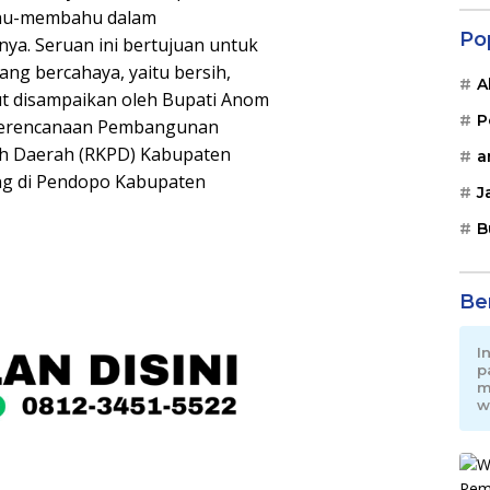
ahu-membahu dalam
Po
a. Seruan ini bertujuan untuk
ng bercahaya, yaitu bersih,
A
but disampaikan oleh Bupati Anom
P
Perencanaan Pembangunan
ah Daerah (RKPD) Kabupaten
a
ng di Pendopo Kabupaten
J
B
Be
I
p
m
w