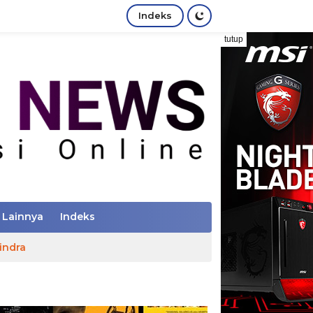
Indeks
tutup
Lainnya
Indeks
indra