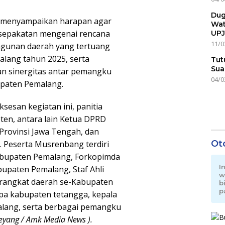
Dug
k menyampaikan harapan agar
Wat
esepakatan mengenai rencana
UPJ
11/0
ngunan daerah yang tertuang
lang tahun 2025, serta
Tut
Sua
an sinergitas antar pemangku
04/0
paten Pemalang.
esan kegiatan ini, panitia
en, antara lain Ketua DPRD
rovinsi Jawa Tengah, dan
Ot
 Peserta Musrenbang terdiri
abupaten Pemalang, Forkopimda
I
upaten Pemalang, Staf Ahli
w
erangkat daerah se-Kabupaten
b
p
pa kabupaten tetangga, kepala
alang, serta berbagai pemangku
keyang / Amk Media News ).