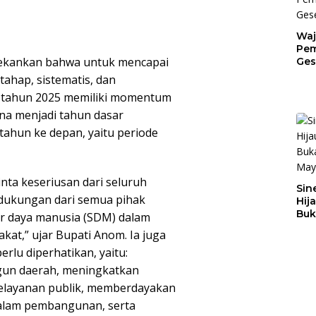
Waj
Pem
ekankan bahwa untuk mencapai
Ges
Jat
tahap, sistematis, dan
a tahun 2025 memiliki momentum
ena menjadi tahun dasar
ahun ke depan, yaitu periode
nta keseriusan dari seluruh
Sin
ukungan dari semua pihak
Hij
Buk
 daya manusia (SDM) dalam
May
at,” ujar Bupati Anom. Ia juga
lu diperhatikan, yaitu:
un daerah, meningkatkan
 pelayanan publik, memberdayakan
 dalam pembangunan, serta