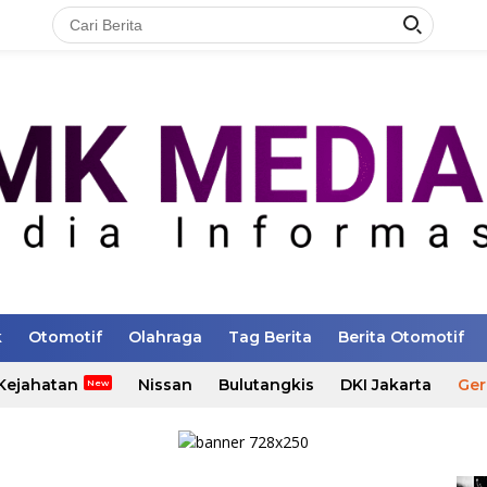
k
Otomotif
Olahraga
Tag Berita
Berita Otomotif
Kejahatan
Nissan
Bulutangkis
DKI Jakarta
Ger