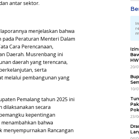
an antar sektor.
Ber
I
r
m laporannya menjelaskan bahwa
m
n pada Peraturan Menteri Dalam
ata Cara Perencanaan,
Izi
an Daerah. Musrenbang ini
Baw
HWG
nan daerah yang terencana,
20/0
 berkelanjutan, serta
Bup
at melalui pembangunan yang
Sem
10/0
Tun
paten Pemalang tahun 2025 ini
Pak
n dilaksanakan secara
Pok
h pemangku kepentingan
23/0
uga menambahkan bahwa
Dra
uk menyempurnakan Rancangan
Lan
04/0