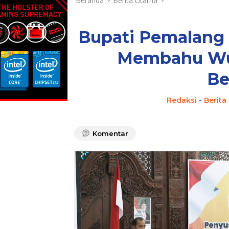
Beranda
Berita Utama
Bupati Pemalang 
Membahu Wu
Be
Redaksi
-
Berita
Komentar