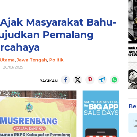
Ajak Masyarakat Bahu-
judkan Pemalang
rcahaya
 Utama
,
Jawa Tengah
,
Politik
26/03/2025
BAGIKAN
Be
I
b