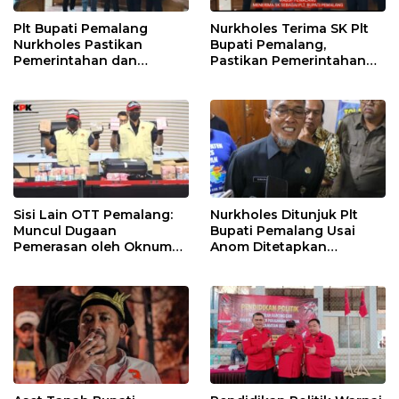
Plt Bupati Pemalang
Nurkholes Terima SK Plt
Nurkholes Pastikan
Bupati Pemalang,
Pemerintahan dan
Pastikan Pemerintahan
Pelayanan Publik Tetap
Tetap Berjalan
Berjalan
Sisi Lain OTT Pemalang:
Nurkholes Ditunjuk Plt
Muncul Dugaan
Bupati Pemalang Usai
Pemerasan oleh Oknum
Anom Ditetapkan
Pegawai KPK
Tersangka KPK