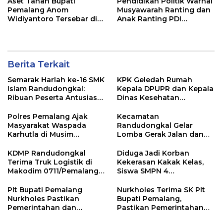
Aset Tanah Bupati
Pendidikan Politik Warnai
Pemalang Anom
Musyawarah Ranting dan
Widiyantoro Tersebar di
Anak Ranting PDI
Jawa dan Bali, Jadi
Perjuangan Serentak se-
Sorotan Usai OTT KPK
Kecamatan Belik
Berita Terkait
Semarak Harlah ke-16 SMK
KPK Geledah Rumah
Islam Randudongkal:
Kepala DPUPR dan Kepala
Ribuan Peserta Antusias
Dinas Kesehatan
Ikuti Jalan Sehat
Pemalang
Berhadiah Motor
Polres Pemalang Ajak
Kecamatan
Masyarakat Waspada
Randudongkal Gelar
Karhutla di Musim
Lomba Gerak Jalan dan
Kemarau
Gobak Sodor Meriahkan
HUT RI ke-81
KDMP Randudongkal
Diduga Jadi Korban
Terima Truk Logistik di
Kekerasan Kakak Kelas,
Makodim 0711/Pemalang
Siswa SMPN 4
untuk Perkuat Distribusi
Randudongkal Meninggal
Desa
Dunia
Plt Bupati Pemalang
Nurkholes Terima SK Plt
Nurkholes Pastikan
Bupati Pemalang,
Pemerintahan dan
Pastikan Pemerintahan
Pelayanan Publik Tetap
Tetap Berjalan