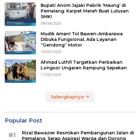
Bupati Anom Jajaki Pabrik ‘Maung’ di
Pemalang: Karpet Merah Buat Lulusan
SMK!
08/04/2026
Mudik Aman! Tol Bawen-Ambarawa
Dibuka Fungsional, Ada Layanan
“Gendong” Motor
10/03/2026
Ahmad Luthfi Targetkan Perbaikan
Longsor Ungaran Rampung Sepekan
17/02/2026
Selengkapnya
Popular Post
Rizal Bawazier Resmikan Pembangunan Jalan di
#1
Pemalang, Serap Aspirasi Warga dan Dorong