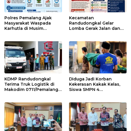
Polres Pemalang Ajak
Kecamatan
Masyarakat Waspada
Randudongkal Gelar
Karhutla di Musim
Lomba Gerak Jalan dan
Kemarau
Gobak Sodor Meriahkan
HUT RI ke-81
KDMP Randudongkal
Diduga Jadi Korban
Terima Truk Logistik di
Kekerasan Kakak Kelas,
Makodim 0711/Pemalang
Siswa SMPN 4
untuk Perkuat Distribusi
Randudongkal Meninggal
Desa
Dunia