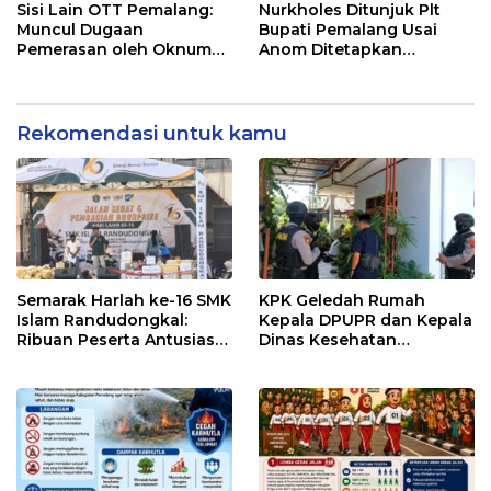
Berjalan
Sisi Lain OTT Pemalang:
Nurkholes Ditunjuk Plt
Muncul Dugaan
Bupati Pemalang Usai
Pemerasan oleh Oknum
Anom Ditetapkan
Pegawai KPK
Tersangka KPK
Rekomendasi untuk kamu
Semarak Harlah ke-16 SMK
KPK Geledah Rumah
Islam Randudongkal:
Kepala DPUPR dan Kepala
Ribuan Peserta Antusias
Dinas Kesehatan
Ikuti Jalan Sehat
Pemalang
Berhadiah Motor