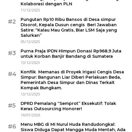
Kolaborasi dengan PLN
11/12/2025
Pungutan Rp10 Ribu Bansos di Desa simpur
#2
Disorot, Kepala Dusun cengis Beri Jawaban
Satire: “Kalau Mau Gratis, Biar LSM Saja yang
Salurkan”
05/12/2025
Purna Praja IPDN Himpun Donasi Rp968,9 Juta
#3
untuk Korban Banjir Bandang di Sumatera
13/12/2025
Konflik Memanas di Proyek Irigasi Cengis Desa
#4
Simpur: Bangunan Liar Diberi Perlakuan Beda,
Pemerintah Desa Simpur dan Dinas Terkait
Kompak Bungkam.
13/12/2025
DPRD Pemalang “Semprot” Eksekutif: Tolak
#5
Keras Outsourcing Honorer!
16/01/2026
Menu MBG di MI Nurul Huda Randudongkal:
#6
Siswa Diduga Dapat Mangga Muda Mentah, Ada