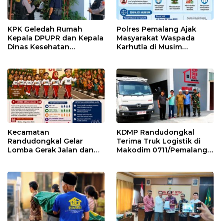
KPK Geledah Rumah
Polres Pemalang Ajak
Kepala DPUPR dan Kepala
Masyarakat Waspada
Dinas Kesehatan
Karhutla di Musim
Pemalang
Kemarau
Kecamatan
KDMP Randudongkal
Randudongkal Gelar
Terima Truk Logistik di
Lomba Gerak Jalan dan
Makodim 0711/Pemalang
Gobak Sodor Meriahkan
untuk Perkuat Distribusi
HUT RI ke-81
Desa