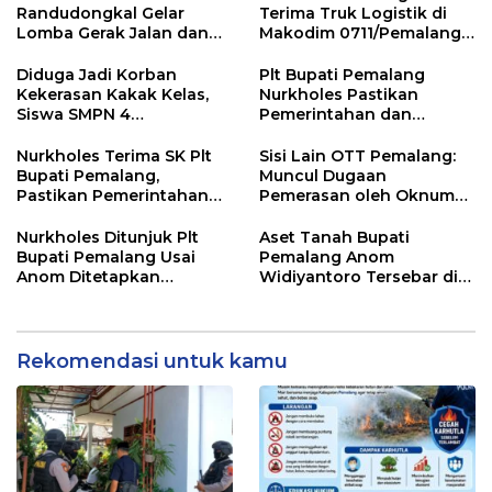
Randudongkal Gelar
Terima Truk Logistik di
Lomba Gerak Jalan dan
Makodim 0711/Pemalang
Gobak Sodor Meriahkan
untuk Perkuat Distribusi
HUT RI ke-81
Desa
Diduga Jadi Korban
Plt Bupati Pemalang
Kekerasan Kakak Kelas,
Nurkholes Pastikan
Siswa SMPN 4
Pemerintahan dan
Randudongkal Meninggal
Pelayanan Publik Tetap
Dunia
Berjalan
Nurkholes Terima SK Plt
Sisi Lain OTT Pemalang:
Bupati Pemalang,
Muncul Dugaan
Pastikan Pemerintahan
Pemerasan oleh Oknum
Tetap Berjalan
Pegawai KPK
Nurkholes Ditunjuk Plt
Aset Tanah Bupati
Bupati Pemalang Usai
Pemalang Anom
Anom Ditetapkan
Widiyantoro Tersebar di
Tersangka KPK
Jawa dan Bali, Jadi
Sorotan Usai OTT KPK
Rekomendasi untuk kamu