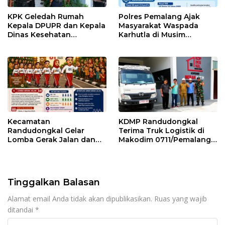
KPK Geledah Rumah
Polres Pemalang Ajak
Kepala DPUPR dan Kepala
Masyarakat Waspada
Dinas Kesehatan
Karhutla di Musim
Pemalang
Kemarau
Kecamatan
KDMP Randudongkal
Randudongkal Gelar
Terima Truk Logistik di
Lomba Gerak Jalan dan
Makodim 0711/Pemalang
Gobak Sodor Meriahkan
untuk Perkuat Distribusi
HUT RI ke-81
Desa
Tinggalkan Balasan
Alamat email Anda tidak akan dipublikasikan.
Ruas yang wajib
ditandai
*