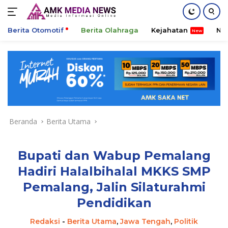
Berita Otomotif
Berita Olahraga
Kejahatan
Ni
Langsung
ke
konten
Beranda
Berita Utama
Bupati dan Wabup Pemalang
Hadiri Halalbihalal MKKS SMP
Pemalang, Jalin Silaturahmi
Pendidikan
Redaksi
-
Berita Utama
,
Jawa Tengah
,
Politik