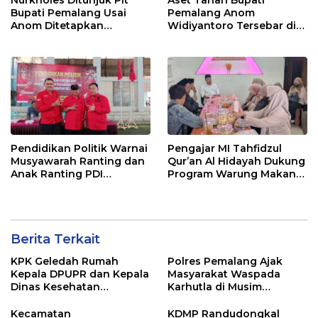
Bupati Pemalang Usai
Pemalang Anom
Anom Ditetapkan
Widiyantoro Tersebar di
Tersangka KPK
Jawa dan Bali, Jadi
Sorotan Usai OTT KPK
Pendidikan Politik Warnai
Pengajar MI Tahfidzul
Musyawarah Ranting dan
Qur’an Al Hidayah Dukung
Anak Ranting PDI
Program Warung Makan
Perjuangan Serentak se-
Gratis AMK
Kecamatan Belik
Berita Terkait
KPK Geledah Rumah
Polres Pemalang Ajak
Kepala DPUPR dan Kepala
Masyarakat Waspada
Dinas Kesehatan
Karhutla di Musim
Pemalang
Kemarau
Kecamatan
KDMP Randudongkal