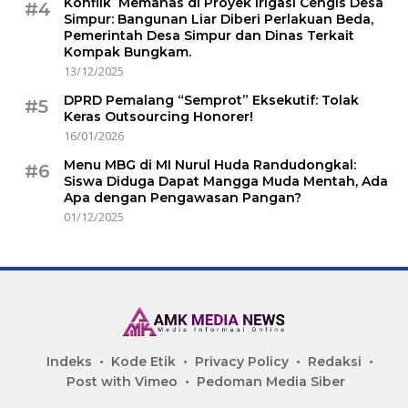
Konflik Memanas di Proyek Irigasi Cengis Desa
#4
Simpur: Bangunan Liar Diberi Perlakuan Beda,
Pemerintah Desa Simpur dan Dinas Terkait
Kompak Bungkam.
13/12/2025
DPRD Pemalang “Semprot” Eksekutif: Tolak
#5
Keras Outsourcing Honorer!
16/01/2026
Menu MBG di MI Nurul Huda Randudongkal:
#6
Siswa Diduga Dapat Mangga Muda Mentah, Ada
Apa dengan Pengawasan Pangan?
01/12/2025
Indeks
Kode Etik
Privacy Policy
Redaksi
Post with Vimeo
Pedoman Media Siber