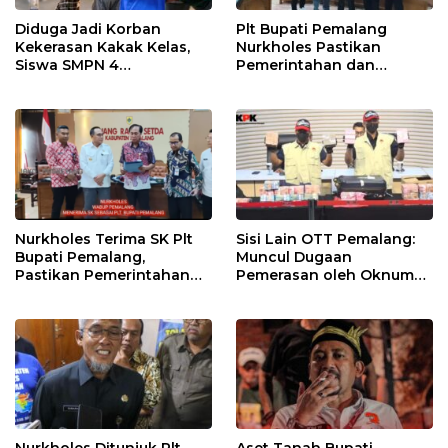
Diduga Jadi Korban
Plt Bupati Pemalang
Kekerasan Kakak Kelas,
Nurkholes Pastikan
Siswa SMPN 4
Pemerintahan dan
Randudongkal Meninggal
Pelayanan Publik Tetap
Dunia
Berjalan
Nurkholes Terima SK Plt
Sisi Lain OTT Pemalang:
Bupati Pemalang,
Muncul Dugaan
Pastikan Pemerintahan
Pemerasan oleh Oknum
Tetap Berjalan
Pegawai KPK
Nurkholes Ditunjuk Plt
Aset Tanah Bupati