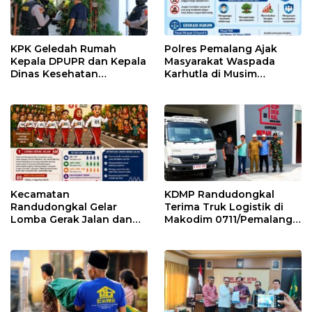
KPK Geledah Rumah
Polres Pemalang Ajak
Kepala DPUPR dan Kepala
Masyarakat Waspada
Dinas Kesehatan
Karhutla di Musim
Pemalang
Kemarau
Kecamatan
KDMP Randudongkal
Randudongkal Gelar
Terima Truk Logistik di
Lomba Gerak Jalan dan
Makodim 0711/Pemalang
Gobak Sodor Meriahkan
untuk Perkuat Distribusi
HUT RI ke-81
Desa