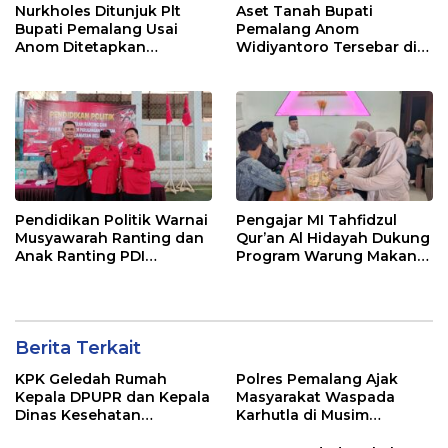
Nurkholes Ditunjuk Plt
Aset Tanah Bupati
Bupati Pemalang Usai
Pemalang Anom
Anom Ditetapkan
Widiyantoro Tersebar di
Tersangka KPK
Jawa dan Bali, Jadi
Sorotan Usai OTT KPK
Pendidikan Politik Warnai
Pengajar MI Tahfidzul
Musyawarah Ranting dan
Qur’an Al Hidayah Dukung
Anak Ranting PDI
Program Warung Makan
Perjuangan Serentak se-
Gratis AMK
Kecamatan Belik
Berita Terkait
KPK Geledah Rumah
Polres Pemalang Ajak
Kepala DPUPR dan Kepala
Masyarakat Waspada
Dinas Kesehatan
Karhutla di Musim
Pemalang
Kemarau