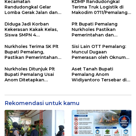
Kecamatan
KDMP Randudongkal
Randudongkal Gelar
Terima Truk Logistik di
Lomba Gerak Jalan dan
Makodim 0711/Pemalang
Gobak Sodor Meriahkan
untuk Perkuat Distribusi
HUT RI ke-81
Desa
Diduga Jadi Korban
Plt Bupati Pemalang
Kekerasan Kakak Kelas,
Nurkholes Pastikan
Siswa SMPN 4
Pemerintahan dan
Randudongkal Meninggal
Pelayanan Publik Tetap
Dunia
Berjalan
Nurkholes Terima SK Plt
Sisi Lain OTT Pemalang:
Bupati Pemalang,
Muncul Dugaan
Pastikan Pemerintahan
Pemerasan oleh Oknum
Tetap Berjalan
Pegawai KPK
Nurkholes Ditunjuk Plt
Aset Tanah Bupati
Bupati Pemalang Usai
Pemalang Anom
Anom Ditetapkan
Widiyantoro Tersebar di
Tersangka KPK
Jawa dan Bali, Jadi
Sorotan Usai OTT KPK
Rekomendasi untuk kamu