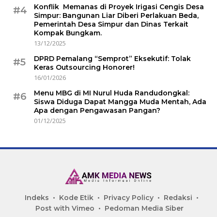
Konflik Memanas di Proyek Irigasi Cengis Desa
#4
Simpur: Bangunan Liar Diberi Perlakuan Beda,
Pemerintah Desa Simpur dan Dinas Terkait
Kompak Bungkam.
13/12/2025
DPRD Pemalang “Semprot” Eksekutif: Tolak
#5
Keras Outsourcing Honorer!
16/01/2026
Menu MBG di MI Nurul Huda Randudongkal:
#6
Siswa Diduga Dapat Mangga Muda Mentah, Ada
Apa dengan Pengawasan Pangan?
01/12/2025
Indeks
Kode Etik
Privacy Policy
Redaksi
Post with Vimeo
Pedoman Media Siber