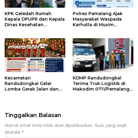
KPK Geledah Rumah
Polres Pemalang Ajak
Kepala DPUPR dan Kepala
Masyarakat Waspada
Dinas Kesehatan
Karhutla di Musim
Pemalang
Kemarau
Kecamatan
KDMP Randudongkal
Randudongkal Gelar
Terima Truk Logistik di
Lomba Gerak Jalan dan
Makodim 0711/Pemalang
Gobak Sodor Meriahkan
untuk Perkuat Distribusi
HUT RI ke-81
Desa
Tinggalkan Balasan
Alamat email Anda tidak akan dipublikasikan.
Ruas yang wajib
ditandai
*