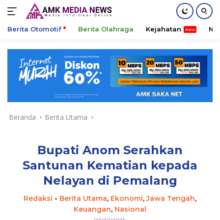
Berita Otomotif
Berita Olahraga
Kejahatan
Ni
Langsung
ke
konten
Beranda
Berita Utama
Bupati Anom Serahkan
Santunan Kematian kepada
Nelayan di Pemalang
Redaksi
-
Berita Utama
,
Ekonomi
,
Jawa Tengah
,
Keuangan
,
Nasional