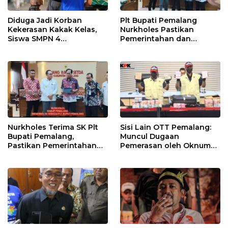
Diduga Jadi Korban
Plt Bupati Pemalang
Kekerasan Kakak Kelas,
Nurkholes Pastikan
Siswa SMPN 4
Pemerintahan dan
Randudongkal Meninggal
Pelayanan Publik Tetap
Dunia
Berjalan
Nurkholes Terima SK Plt
Sisi Lain OTT Pemalang:
Bupati Pemalang,
Muncul Dugaan
Pastikan Pemerintahan
Pemerasan oleh Oknum
Tetap Berjalan
Pegawai KPK