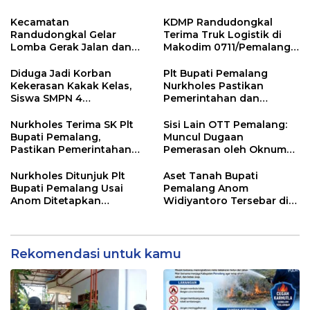
Pemalang
Kemarau
Kecamatan
KDMP Randudongkal
Randudongkal Gelar
Terima Truk Logistik di
Lomba Gerak Jalan dan
Makodim 0711/Pemalang
Gobak Sodor Meriahkan
untuk Perkuat Distribusi
HUT RI ke-81
Desa
Diduga Jadi Korban
Plt Bupati Pemalang
Kekerasan Kakak Kelas,
Nurkholes Pastikan
Siswa SMPN 4
Pemerintahan dan
Randudongkal Meninggal
Pelayanan Publik Tetap
Dunia
Berjalan
Nurkholes Terima SK Plt
Sisi Lain OTT Pemalang:
Bupati Pemalang,
Muncul Dugaan
Pastikan Pemerintahan
Pemerasan oleh Oknum
Tetap Berjalan
Pegawai KPK
Nurkholes Ditunjuk Plt
Aset Tanah Bupati
Bupati Pemalang Usai
Pemalang Anom
Anom Ditetapkan
Widiyantoro Tersebar di
Tersangka KPK
Jawa dan Bali, Jadi
Sorotan Usai OTT KPK
Rekomendasi untuk kamu