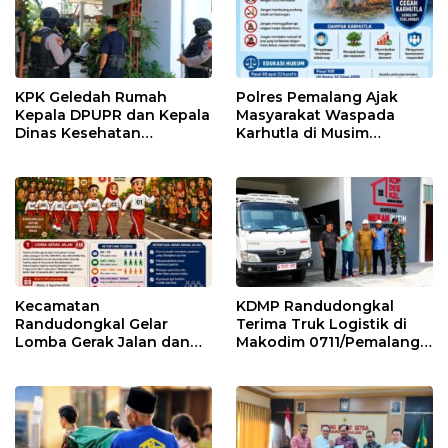
KPK Geledah Rumah
Polres Pemalang Ajak
Kepala DPUPR dan Kepala
Masyarakat Waspada
Dinas Kesehatan
Karhutla di Musim
Pemalang
Kemarau
Kecamatan
KDMP Randudongkal
Randudongkal Gelar
Terima Truk Logistik di
Lomba Gerak Jalan dan
Makodim 0711/Pemalang
Gobak Sodor Meriahkan
untuk Perkuat Distribusi
HUT RI ke-81
Desa