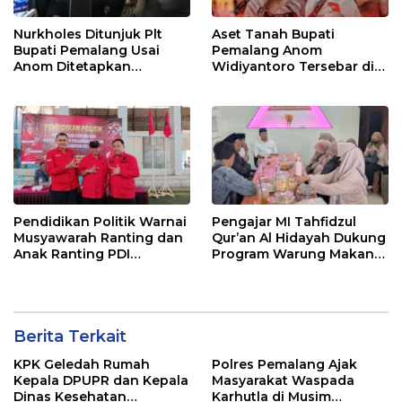
Nurkholes Ditunjuk Plt
Aset Tanah Bupati
Bupati Pemalang Usai
Pemalang Anom
Anom Ditetapkan
Widiyantoro Tersebar di
Tersangka KPK
Jawa dan Bali, Jadi
Sorotan Usai OTT KPK
Pendidikan Politik Warnai
Pengajar MI Tahfidzul
Musyawarah Ranting dan
Qur’an Al Hidayah Dukung
Anak Ranting PDI
Program Warung Makan
Perjuangan Serentak se-
Gratis AMK
Kecamatan Belik
Berita Terkait
KPK Geledah Rumah
Polres Pemalang Ajak
Kepala DPUPR dan Kepala
Masyarakat Waspada
Dinas Kesehatan
Karhutla di Musim