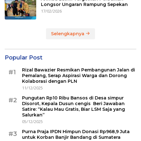
Longsor Ungaran Rampung Sepekan
17/02/2026
Selengkapnya
Popular Post
Rizal Bawazier Resmikan Pembangunan Jalan di
#1
Pemalang, Serap Aspirasi Warga dan Dorong
Kolaborasi dengan PLN
11/12/2025
Pungutan Rp10 Ribu Bansos di Desa simpur
#2
Disorot, Kepala Dusun cengis Beri Jawaban
Satire: “Kalau Mau Gratis, Biar LSM Saja yang
Salurkan”
05/12/2025
Purna Praja IPDN Himpun Donasi Rp968,9 Juta
#3
untuk Korban Banjir Bandang di Sumatera