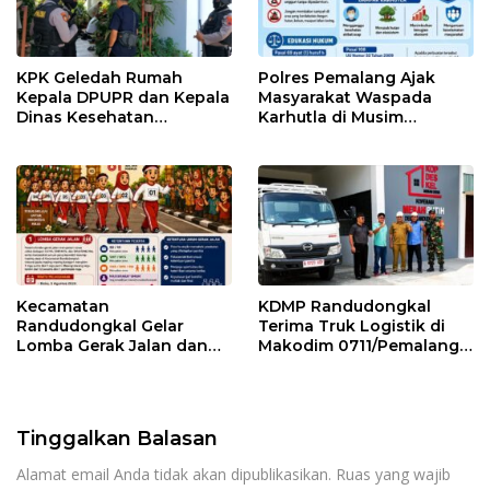
KPK Geledah Rumah
Polres Pemalang Ajak
Kepala DPUPR dan Kepala
Masyarakat Waspada
Dinas Kesehatan
Karhutla di Musim
Pemalang
Kemarau
Kecamatan
KDMP Randudongkal
Randudongkal Gelar
Terima Truk Logistik di
Lomba Gerak Jalan dan
Makodim 0711/Pemalang
Gobak Sodor Meriahkan
untuk Perkuat Distribusi
HUT RI ke-81
Desa
Tinggalkan Balasan
Alamat email Anda tidak akan dipublikasikan.
Ruas yang wajib