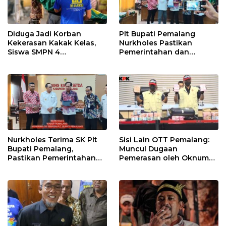
Diduga Jadi Korban
Plt Bupati Pemalang
Kekerasan Kakak Kelas,
Nurkholes Pastikan
Siswa SMPN 4
Pemerintahan dan
Randudongkal Meninggal
Pelayanan Publik Tetap
Dunia
Berjalan
Nurkholes Terima SK Plt
Sisi Lain OTT Pemalang:
Bupati Pemalang,
Muncul Dugaan
Pastikan Pemerintahan
Pemerasan oleh Oknum
Tetap Berjalan
Pegawai KPK