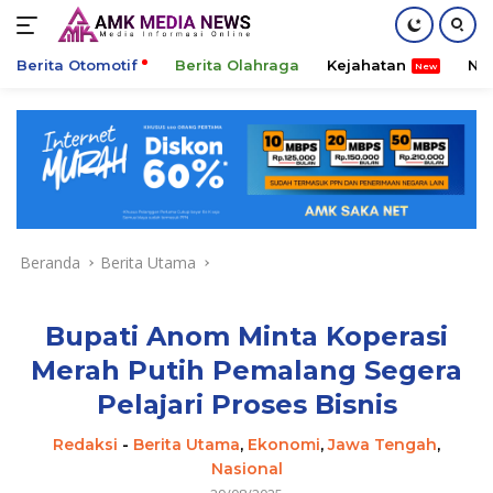
Berita Otomotif
Berita Olahraga
Kejahatan
Ni
Langsung
ke
konten
Beranda
Berita Utama
Bupati Anom Minta Koperasi
Merah Putih Pemalang Segera
Pelajari Proses Bisnis
Redaksi
-
Berita Utama
,
Ekonomi
,
Jawa Tengah
,
Nasional