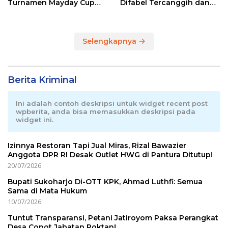
Turnamen Mayday Cup
Difabel Tercanggih dan
2026
Terpadu di RI
Selengkapnya
Berita Kriminal
Ini adalah contoh deskripsi untuk widget recent post
wpberita, anda bisa memasukkan deskripsi pada
widget ini.
Izinnya Restoran Tapi Jual Miras, Rizal Bawazier
Anggota DPR RI Desak Outlet HWG di Pantura Ditutup!
20/07/2026
Bupati Sukoharjo Di-OTT KPK, Ahmad Luthfi: Semua
Sama di Mata Hukum
10/07/2026
Tuntut Transparansi, Petani Jatiroyom Paksa Perangkat
Desa Copot Jabatan Poktan!