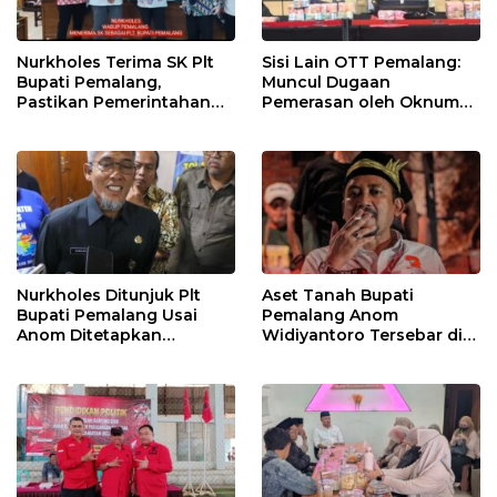
Nurkholes Terima SK Plt
Sisi Lain OTT Pemalang:
Bupati Pemalang,
Muncul Dugaan
Pastikan Pemerintahan
Pemerasan oleh Oknum
Tetap Berjalan
Pegawai KPK
Nurkholes Ditunjuk Plt
Aset Tanah Bupati
Bupati Pemalang Usai
Pemalang Anom
Anom Ditetapkan
Widiyantoro Tersebar di
Tersangka KPK
Jawa dan Bali, Jadi
Sorotan Usai OTT KPK