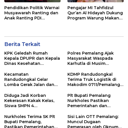
Pendidikan Politik Warnai
Pengajar MI Tahfidzul
Musyawarah Ranting dan
Qur’an Al Hidayah Dukung
Anak Ranting PDI
Program Warung Makan
Perjuangan Serentak se-
Gratis AMK
Kecamatan Belik
Berita Terkait
KPK Geledah Rumah
Polres Pemalang Ajak
Kepala DPUPR dan Kepala
Masyarakat Waspada
Dinas Kesehatan
Karhutla di Musim
Pemalang
Kemarau
Kecamatan
KDMP Randudongkal
Randudongkal Gelar
Terima Truk Logistik di
Lomba Gerak Jalan dan
Makodim 0711/Pemalang
Gobak Sodor Meriahkan
untuk Perkuat Distribusi
HUT RI ke-81
Desa
Diduga Jadi Korban
Plt Bupati Pemalang
Kekerasan Kakak Kelas,
Nurkholes Pastikan
Siswa SMPN 4
Pemerintahan dan
Randudongkal Meninggal
Pelayanan Publik Tetap
Dunia
Berjalan
Nurkholes Terima SK Plt
Sisi Lain OTT Pemalang:
Bupati Pemalang,
Muncul Dugaan
Pastikan Pemerintahan
Pemerasan oleh Oknum