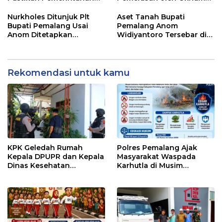
Tetap Berjalan
Pegawai KPK
Nurkholes Ditunjuk Plt
Aset Tanah Bupati
Bupati Pemalang Usai
Pemalang Anom
Anom Ditetapkan
Widiyantoro Tersebar di
Tersangka KPK
Jawa dan Bali, Jadi
Sorotan Usai OTT KPK
Rekomendasi untuk kamu
KPK Geledah Rumah
Polres Pemalang Ajak
Kepala DPUPR dan Kepala
Masyarakat Waspada
Dinas Kesehatan
Karhutla di Musim
Pemalang
Kemarau