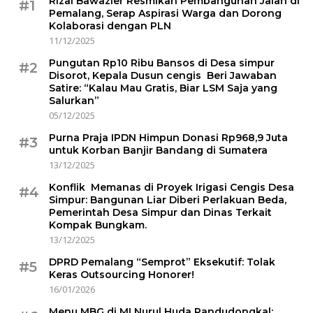
Rizal Bawazier Resmikan Pembangunan Jalan di
#1
Pemalang, Serap Aspirasi Warga dan Dorong
Kolaborasi dengan PLN
11/12/2025
Pungutan Rp10 Ribu Bansos di Desa simpur
#2
Disorot, Kepala Dusun cengis Beri Jawaban
Satire: “Kalau Mau Gratis, Biar LSM Saja yang
Salurkan”
05/12/2025
Purna Praja IPDN Himpun Donasi Rp968,9 Juta
#3
untuk Korban Banjir Bandang di Sumatera
13/12/2025
Konflik Memanas di Proyek Irigasi Cengis Desa
#4
Simpur: Bangunan Liar Diberi Perlakuan Beda,
Pemerintah Desa Simpur dan Dinas Terkait
Kompak Bungkam.
13/12/2025
DPRD Pemalang “Semprot” Eksekutif: Tolak
#5
Keras Outsourcing Honorer!
16/01/2026
Menu MBG di MI Nurul Huda Randudongkal: