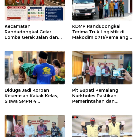
Kecamatan
KDMP Randudongkal
Randudongkal Gelar
Terima Truk Logistik di
Lomba Gerak Jalan dan
Makodim 0711/Pemalang
Gobak Sodor Meriahkan
untuk Perkuat Distribusi
HUT RI ke-81
Desa
Diduga Jadi Korban
Plt Bupati Pemalang
Kekerasan Kakak Kelas,
Nurkholes Pastikan
Siswa SMPN 4
Pemerintahan dan
Randudongkal Meninggal
Pelayanan Publik Tetap
Dunia
Berjalan