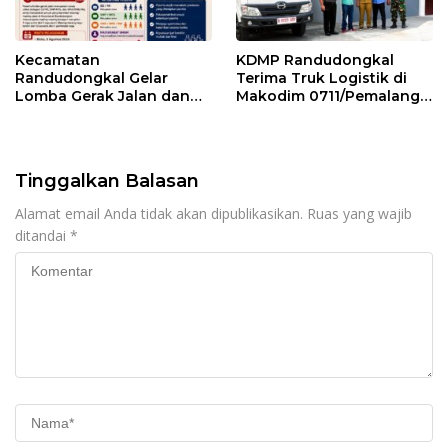
Kecamatan
KDMP Randudongkal
Randudongkal Gelar
Terima Truk Logistik di
Lomba Gerak Jalan dan
Makodim 0711/Pemalang
Gobak Sodor Meriahkan
untuk Perkuat Distribusi
HUT RI ke-81
Desa
Tinggalkan Balasan
Alamat email Anda tidak akan dipublikasikan.
Ruas yang wajib
ditandai
*