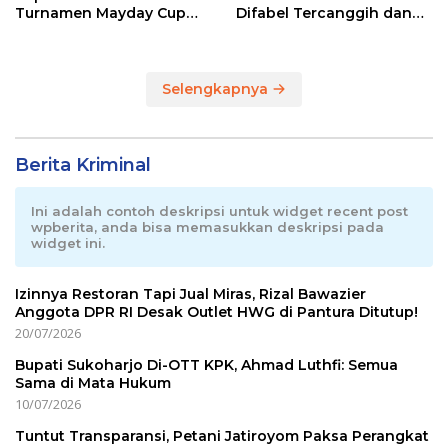
Turnamen Mayday Cup
Difabel Tercanggih dan
2026
Terpadu di RI
Selengkapnya
Berita Kriminal
Ini adalah contoh deskripsi untuk widget recent post
wpberita, anda bisa memasukkan deskripsi pada
widget ini.
Izinnya Restoran Tapi Jual Miras, Rizal Bawazier
Anggota DPR RI Desak Outlet HWG di Pantura Ditutup!
20/07/2026
Bupati Sukoharjo Di-OTT KPK, Ahmad Luthfi: Semua
Sama di Mata Hukum
10/07/2026
Tuntut Transparansi, Petani Jatiroyom Paksa Perangkat