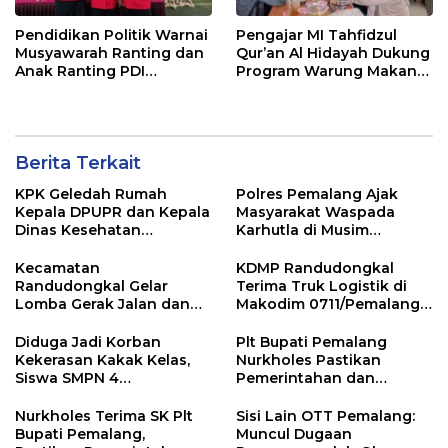
Pendidikan Politik Warnai
Pengajar MI Tahfidzul
Musyawarah Ranting dan
Qur’an Al Hidayah Dukung
Anak Ranting PDI
Program Warung Makan
Perjuangan Serentak se-
Gratis AMK
Kecamatan Belik
Berita Terkait
KPK Geledah Rumah
Polres Pemalang Ajak
Kepala DPUPR dan Kepala
Masyarakat Waspada
Dinas Kesehatan
Karhutla di Musim
Pemalang
Kemarau
Kecamatan
KDMP Randudongkal
Randudongkal Gelar
Terima Truk Logistik di
Lomba Gerak Jalan dan
Makodim 0711/Pemalang
Gobak Sodor Meriahkan
untuk Perkuat Distribusi
HUT RI ke-81
Desa
Diduga Jadi Korban
Plt Bupati Pemalang
Kekerasan Kakak Kelas,
Nurkholes Pastikan
Siswa SMPN 4
Pemerintahan dan
Randudongkal Meninggal
Pelayanan Publik Tetap
Dunia
Berjalan
Nurkholes Terima SK Plt
Sisi Lain OTT Pemalang:
Bupati Pemalang,
Muncul Dugaan