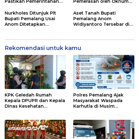
Pastikan Pemerintahan
Pemerasan oleh Oknum
Tetap Berjalan
Pegawai KPK
Nurkholes Ditunjuk Plt
Aset Tanah Bupati
Bupati Pemalang Usai
Pemalang Anom
Anom Ditetapkan
Widiyantoro Tersebar di
Tersangka KPK
Jawa dan Bali, Jadi
Sorotan Usai OTT KPK
Rekomendasi untuk kamu
KPK Geledah Rumah
Polres Pemalang Ajak
Kepala DPUPR dan Kepala
Masyarakat Waspada
Dinas Kesehatan
Karhutla di Musim
Pemalang
Kemarau