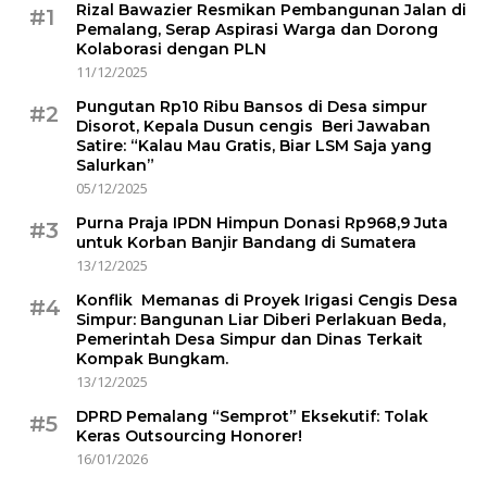
Rizal Bawazier Resmikan Pembangunan Jalan di
#1
Pemalang, Serap Aspirasi Warga dan Dorong
Kolaborasi dengan PLN
11/12/2025
Pungutan Rp10 Ribu Bansos di Desa simpur
#2
Disorot, Kepala Dusun cengis Beri Jawaban
Satire: “Kalau Mau Gratis, Biar LSM Saja yang
Salurkan”
05/12/2025
Purna Praja IPDN Himpun Donasi Rp968,9 Juta
#3
untuk Korban Banjir Bandang di Sumatera
13/12/2025
Konflik Memanas di Proyek Irigasi Cengis Desa
#4
Simpur: Bangunan Liar Diberi Perlakuan Beda,
Pemerintah Desa Simpur dan Dinas Terkait
Kompak Bungkam.
13/12/2025
DPRD Pemalang “Semprot” Eksekutif: Tolak
#5
Keras Outsourcing Honorer!
16/01/2026