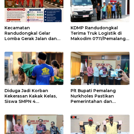
Kecamatan
KDMP Randudongkal
Randudongkal Gelar
Terima Truk Logistik di
Lomba Gerak Jalan dan
Makodim 0711/Pemalang
Gobak Sodor Meriahkan
untuk Perkuat Distribusi
HUT RI ke-81
Desa
Diduga Jadi Korban
Plt Bupati Pemalang
Kekerasan Kakak Kelas,
Nurkholes Pastikan
Siswa SMPN 4
Pemerintahan dan
Randudongkal Meninggal
Pelayanan Publik Tetap
Dunia
Berjalan