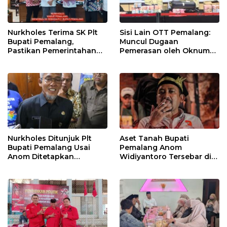
Nurkholes Terima SK Plt
Sisi Lain OTT Pemalang:
Bupati Pemalang,
Muncul Dugaan
Pastikan Pemerintahan
Pemerasan oleh Oknum
Tetap Berjalan
Pegawai KPK
Nurkholes Ditunjuk Plt
Aset Tanah Bupati
Bupati Pemalang Usai
Pemalang Anom
Anom Ditetapkan
Widiyantoro Tersebar di
Tersangka KPK
Jawa dan Bali, Jadi
Sorotan Usai OTT KPK