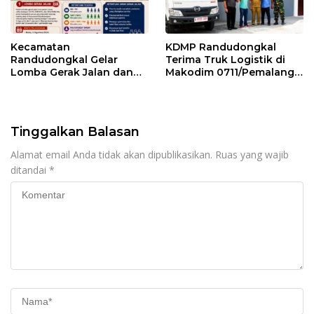
Kecamatan
KDMP Randudongkal
Randudongkal Gelar
Terima Truk Logistik di
Lomba Gerak Jalan dan
Makodim 0711/Pemalang
Gobak Sodor Meriahkan
untuk Perkuat Distribusi
HUT RI ke-81
Desa
Tinggalkan Balasan
Alamat email Anda tidak akan dipublikasikan.
Ruas yang wajib
ditandai
*