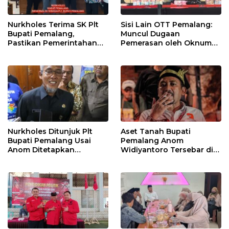
Nurkholes Terima SK Plt
Sisi Lain OTT Pemalang:
Bupati Pemalang,
Muncul Dugaan
Pastikan Pemerintahan
Pemerasan oleh Oknum
Tetap Berjalan
Pegawai KPK
Nurkholes Ditunjuk Plt
Aset Tanah Bupati
Bupati Pemalang Usai
Pemalang Anom
Anom Ditetapkan
Widiyantoro Tersebar di
Tersangka KPK
Jawa dan Bali, Jadi
Sorotan Usai OTT KPK