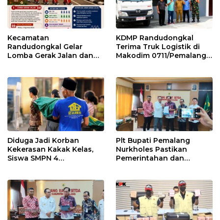
Kecamatan
KDMP Randudongkal
Randudongkal Gelar
Terima Truk Logistik di
Lomba Gerak Jalan dan
Makodim 0711/Pemalang
Gobak Sodor Meriahkan
untuk Perkuat Distribusi
HUT RI ke-81
Desa
Diduga Jadi Korban
Plt Bupati Pemalang
Kekerasan Kakak Kelas,
Nurkholes Pastikan
Siswa SMPN 4
Pemerintahan dan
Randudongkal Meninggal
Pelayanan Publik Tetap
Dunia
Berjalan