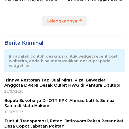
2026
Terpadu di RI
Selengkapnya
Berita Kriminal
Ini adalah contoh deskripsi untuk widget recent post
wpberita, anda bisa memasukkan deskripsi pada
widget ini.
Izinnya Restoran Tapi Jual Miras, Rizal Bawazier
Anggota DPR RI Desak Outlet HWG di Pantura Ditutup!
20/07/2026
Bupati Sukoharjo Di-OTT KPK, Ahmad Luthfi: Semua
Sama di Mata Hukum
10/07/2026
Tuntut Transparansi, Petani Jatiroyom Paksa Perangkat
Desa Copot Jabatan Poktan!