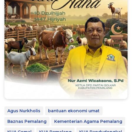
Agus Nurkholis
bantuan ekonomi umat
Baznas Pemalang
Kementerian Agama Pemalang
KUA Comal
KUA Pemalang
KUA Randudongkal