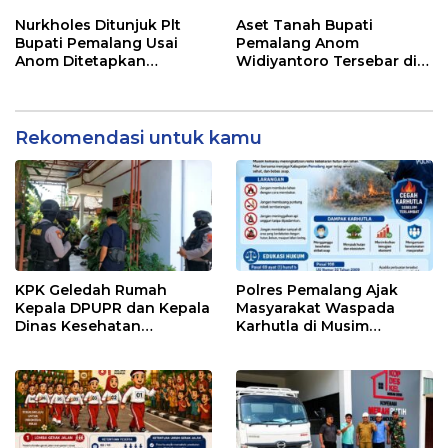
Tetap Berjalan
Pegawai KPK
Nurkholes Ditunjuk Plt
Aset Tanah Bupati
Bupati Pemalang Usai
Pemalang Anom
Anom Ditetapkan
Widiyantoro Tersebar di
Tersangka KPK
Jawa dan Bali, Jadi
Sorotan Usai OTT KPK
Rekomendasi untuk kamu
KPK Geledah Rumah
Polres Pemalang Ajak
Kepala DPUPR dan Kepala
Masyarakat Waspada
Dinas Kesehatan
Karhutla di Musim
Pemalang
Kemarau