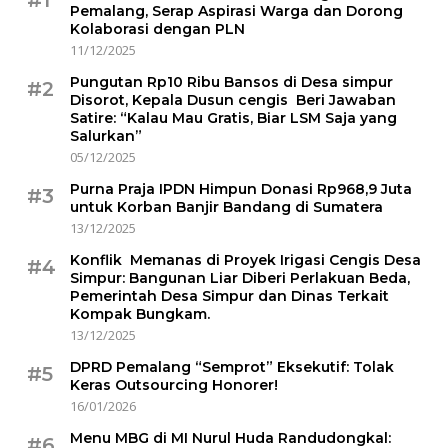
Pemalang, Serap Aspirasi Warga dan Dorong
Kolaborasi dengan PLN
11/12/2025
Pungutan Rp10 Ribu Bansos di Desa simpur
#2
Disorot, Kepala Dusun cengis Beri Jawaban
Satire: “Kalau Mau Gratis, Biar LSM Saja yang
Salurkan”
05/12/2025
Purna Praja IPDN Himpun Donasi Rp968,9 Juta
#3
untuk Korban Banjir Bandang di Sumatera
13/12/2025
Konflik Memanas di Proyek Irigasi Cengis Desa
#4
Simpur: Bangunan Liar Diberi Perlakuan Beda,
Pemerintah Desa Simpur dan Dinas Terkait
Kompak Bungkam.
13/12/2025
DPRD Pemalang “Semprot” Eksekutif: Tolak
#5
Keras Outsourcing Honorer!
16/01/2026
Menu MBG di MI Nurul Huda Randudongkal:
#6