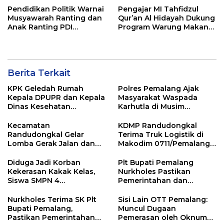
Pendidikan Politik Warnai
Pengajar MI Tahfidzul
Musyawarah Ranting dan
Qur’an Al Hidayah Dukung
Anak Ranting PDI
Program Warung Makan
Perjuangan Serentak se-
Gratis AMK
Kecamatan Belik
Berita Terkait
KPK Geledah Rumah
Polres Pemalang Ajak
Kepala DPUPR dan Kepala
Masyarakat Waspada
Dinas Kesehatan
Karhutla di Musim
Pemalang
Kemarau
Kecamatan
KDMP Randudongkal
Randudongkal Gelar
Terima Truk Logistik di
Lomba Gerak Jalan dan
Makodim 0711/Pemalang
Gobak Sodor Meriahkan
untuk Perkuat Distribusi
HUT RI ke-81
Desa
Diduga Jadi Korban
Plt Bupati Pemalang
Kekerasan Kakak Kelas,
Nurkholes Pastikan
Siswa SMPN 4
Pemerintahan dan
Randudongkal Meninggal
Pelayanan Publik Tetap
Dunia
Berjalan
Nurkholes Terima SK Plt
Sisi Lain OTT Pemalang:
Bupati Pemalang,
Muncul Dugaan
Pastikan Pemerintahan
Pemerasan oleh Oknum