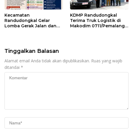
Kecamatan
KDMP Randudongkal
Randudongkal Gelar
Terima Truk Logistik di
Lomba Gerak Jalan dan
Makodim 0711/Pemalang
Gobak Sodor Meriahkan
untuk Perkuat Distribusi
HUT RI ke-81
Desa
Tinggalkan Balasan
Alamat email Anda tidak akan dipublikasikan.
Ruas yang wajib
ditandai
*