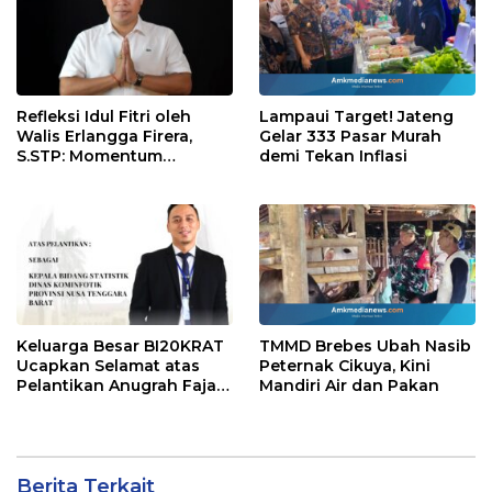
Refleksi Idul Fitri oleh
Lampaui Target! Jateng
Walis Erlangga Firera,
Gelar 333 Pasar Murah
S.STP: Momentum
demi Tekan Inflasi
Memperkuat Kepedulian
Sosial
Keluarga Besar BI20KRAT
TMMD Brebes Ubah Nasib
Ucapkan Selamat atas
Peternak Cikuya, Kini
Pelantikan Anugrah Fajar
Mandiri Air dan Pakan
Fahrurazie sebagai Kepala
Bidang Statistik
Diskominfotik NTB
Berita Terkait