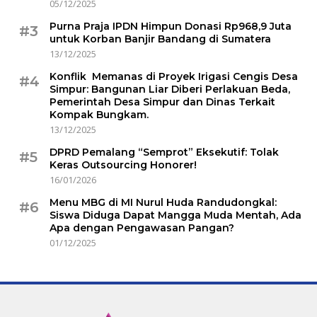
05/12/2025
Purna Praja IPDN Himpun Donasi Rp968,9 Juta
#3
untuk Korban Banjir Bandang di Sumatera
13/12/2025
Konflik Memanas di Proyek Irigasi Cengis Desa
#4
Simpur: Bangunan Liar Diberi Perlakuan Beda,
Pemerintah Desa Simpur dan Dinas Terkait
Kompak Bungkam.
13/12/2025
DPRD Pemalang “Semprot” Eksekutif: Tolak
#5
Keras Outsourcing Honorer!
16/01/2026
Menu MBG di MI Nurul Huda Randudongkal:
#6
Siswa Diduga Dapat Mangga Muda Mentah, Ada
Apa dengan Pengawasan Pangan?
01/12/2025