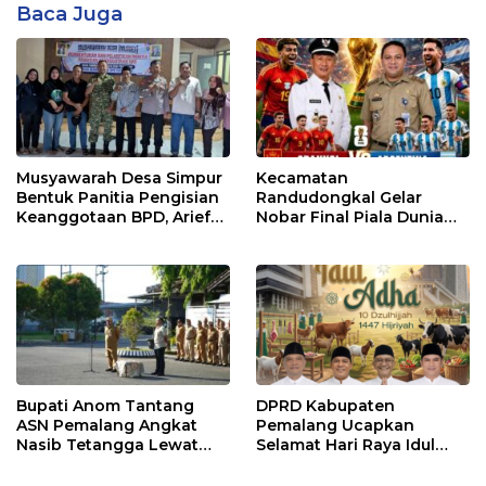
Baca Juga
Musyawarah Desa Simpur
Kecamatan
Bentuk Panitia Pengisian
Randudongkal Gelar
Keanggotaan BPD, Arief
Nobar Final Piala Dunia
Maulana Dipercaya
2026, Warga Diajak
Sebagai Ketua
Ramaikan Acara
Bupati Anom Tantang
DPRD Kabupaten
ASN Pemalang Angkat
Pemalang Ucapkan
Nasib Tetangga Lewat
Selamat Hari Raya Idul
“ASN Pedot”
Adha 1447 Hijriah