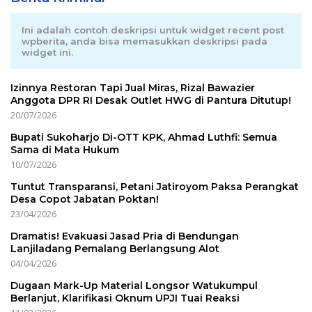
Ini adalah contoh deskripsi untuk widget recent post
wpberita, anda bisa memasukkan deskripsi pada
widget ini.
Izinnya Restoran Tapi Jual Miras, Rizal Bawazier
Anggota DPR RI Desak Outlet HWG di Pantura Ditutup!
20/07/2026
Bupati Sukoharjo Di-OTT KPK, Ahmad Luthfi: Semua
Sama di Mata Hukum
10/07/2026
Tuntut Transparansi, Petani Jatiroyom Paksa Perangkat
Desa Copot Jabatan Poktan!
23/04/2026
Dramatis! Evakuasi Jasad Pria di Bendungan
Lanjiladang Pemalang Berlangsung Alot
04/04/2026
Dugaan Mark-Up Material Longsor Watukumpul
Berlanjut, Klarifikasi Oknum UPJI Tuai Reaksi