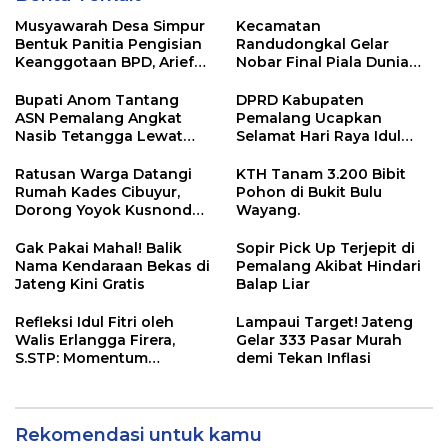
Musyawarah Desa Simpur
Kecamatan
Bentuk Panitia Pengisian
Randudongkal Gelar
Keanggotaan BPD, Arief
Nobar Final Piala Dunia
Maulana Dipercaya
2026, Warga Diajak
Sebagai Ketua
Ramaikan Acara
Bupati Anom Tantang
DPRD Kabupaten
ASN Pemalang Angkat
Pemalang Ucapkan
Nasib Tetangga Lewat
Selamat Hari Raya Idul
“ASN Pedot”
Adha 1447 Hijriah
Ratusan Warga Datangi
KTH Tanam 3.200 Bibit
Rumah Kades Cibuyur,
Pohon di Bukit Bulu
Dorong Yoyok Kusnondo
Wayang.
Maju Kembali
Gak Pakai Mahal! Balik
Sopir Pick Up Terjepit di
Nama Kendaraan Bekas di
Pemalang Akibat Hindari
Jateng Kini Gratis
Balap Liar
Refleksi Idul Fitri oleh
Lampaui Target! Jateng
Walis Erlangga Firera,
Gelar 333 Pasar Murah
S.STP: Momentum
demi Tekan Inflasi
Memperkuat Kepedulian
Sosial
Rekomendasi untuk kamu