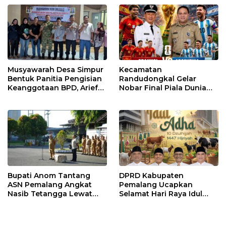
Musyawarah Desa Simpur
Kecamatan
Bentuk Panitia Pengisian
Randudongkal Gelar
Keanggotaan BPD, Arief
Nobar Final Piala Dunia
Maulana Dipercaya
2026, Warga Diajak
Sebagai Ketua
Ramaikan Acara
Bupati Anom Tantang
DPRD Kabupaten
ASN Pemalang Angkat
Pemalang Ucapkan
Nasib Tetangga Lewat
Selamat Hari Raya Idul
“ASN Pedot”
Adha 1447 Hijriah