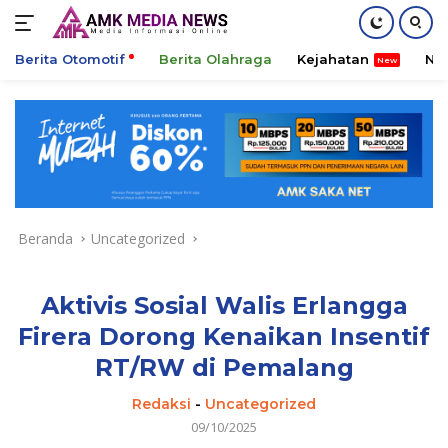
Berita Otomotif
Berita Olahraga
Kejahatan
Ni
Langsung
ke
konten
Beranda
Uncategorized
Aktivis Sosial Walis Erlangga
Firera Dorong Kenaikan Insentif
RT/RW di Pemalang
Redaksi
-
Uncategorized
09/10/2025