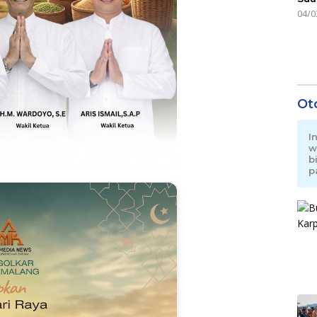
04/0
Ot
I
w
b
p