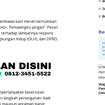
a
J
B
membawa kain merah bertuliskan
kotor, Pemalangku jangan”. Pesan
Be
 terhadap lambannya respons
ngkungan Hidup (DLH), dan DPRD,
I
p
m
w
Waj
Pem
mpertanyakan keseriusan
Ges
Jat
n langkah penanganan, baik
k maupun ancaman banjir