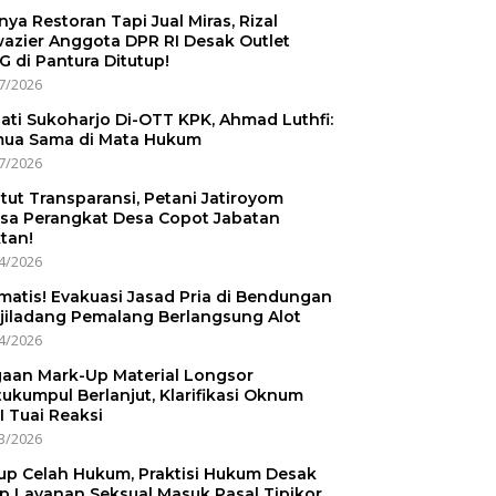
nnya Restoran Tapi Jual Miras, Rizal
azier Anggota DPR RI Desak Outlet
 di Pantura Ditutup!
7/2026
ati Sukoharjo Di-OTT KPK, Ahmad Luthfi:
ua Sama di Mata Hukum
7/2026
tut Transparansi, Petani Jatiroyom
sa Perangkat Desa Copot Jabatan
tan!
4/2026
matis! Evakuasi Jasad Pria di Bendungan
jiladang Pemalang Berlangsung Alot
4/2026
aan Mark-Up Material Longsor
ukumpul Berlanjut, Klarifikasi Oknum
I Tuai Reaksi
3/2026
up Celah Hukum, Praktisi Hukum Desak
p Layanan Seksual Masuk Pasal Tipikor