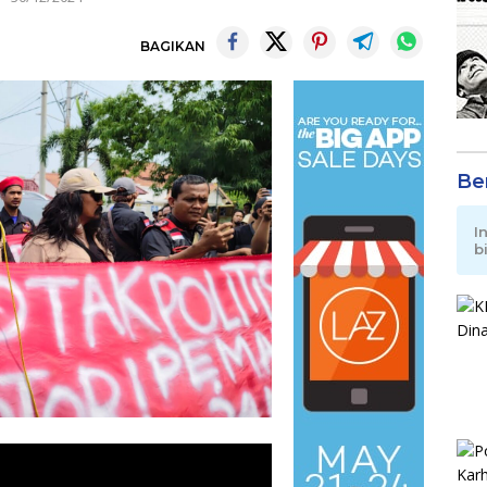
BAGIKAN
Be
I
b