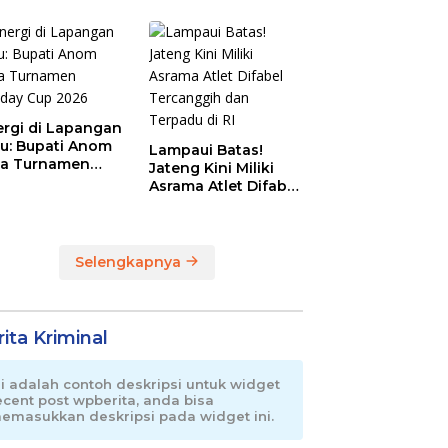
Magnet Baru
Olahraga Pemalang
ergi di Lapangan
au: Bupati Anom
Lampaui Batas!
a Turnamen
Jateng Kini Miliki
day Cup 2026
Asrama Atlet Difabel
Tercanggih dan
Terpadu di RI
Selengkapnya
ita Kriminal
ni adalah contoh deskripsi untuk widget
ecent post wpberita, anda bisa
emasukkan deskripsi pada widget ini.