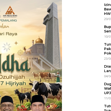
Izi
Baw
HWG
20/0
Bup
Sem
10/0
Tun
Pak
Pok
23/0
Dra
Lan
04/0
Dug
Wat
UPJ
11/0
Tut
Sua