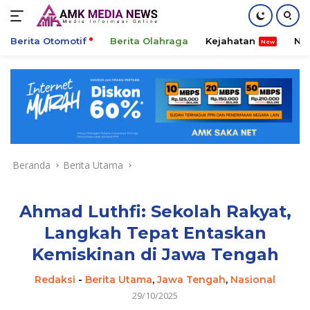
Berita Otomotif
Berita Olahraga
Kejahatan
Ni
Langsung
ke
konten
Beranda
Berita Utama
Ahmad Luthfi: Sekolah Rakyat,
Langkah Tepat Entaskan
Kemiskinan di Jawa Tengah
Redaksi
-
Berita Utama
,
Jawa Tengah
,
Nasional
29/10/2025