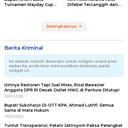
Turnamen Mayday Cup
Difabel Tercanggih dan
2026
Terpadu di RI
Selengkapnya
Berita Kriminal
Ini adalah contoh deskripsi untuk widget recent post
wpberita, anda bisa memasukkan deskripsi pada
widget ini.
Izinnya Restoran Tapi Jual Miras, Rizal Bawazier
Anggota DPR RI Desak Outlet HWG di Pantura Ditutup!
20/07/2026
Bupati Sukoharjo Di-OTT KPK, Ahmad Luthfi: Semua
Sama di Mata Hukum
10/07/2026
Tuntut Transparansi, Petani Jatiroyom Paksa Perangkat