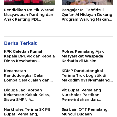
Pendidikan Politik Warnai
Pengajar MI Tahfidzul
Musyawarah Ranting dan
Qur’an Al Hidayah Dukung
Anak Ranting PDI
Program Warung Makan
Perjuangan Serentak se-
Gratis AMK
Kecamatan Belik
Berita Terkait
KPK Geledah Rumah
Polres Pemalang Ajak
Kepala DPUPR dan Kepala
Masyarakat Waspada
Dinas Kesehatan
Karhutla di Musim
Pemalang
Kemarau
Kecamatan
KDMP Randudongkal
Randudongkal Gelar
Terima Truk Logistik di
Lomba Gerak Jalan dan
Makodim 0711/Pemalang
Gobak Sodor Meriahkan
untuk Perkuat Distribusi
HUT RI ke-81
Desa
Diduga Jadi Korban
Plt Bupati Pemalang
Kekerasan Kakak Kelas,
Nurkholes Pastikan
Siswa SMPN 4
Pemerintahan dan
Randudongkal Meninggal
Pelayanan Publik Tetap
Dunia
Berjalan
Nurkholes Terima SK Plt
Sisi Lain OTT Pemalang:
Bupati Pemalang,
Muncul Dugaan