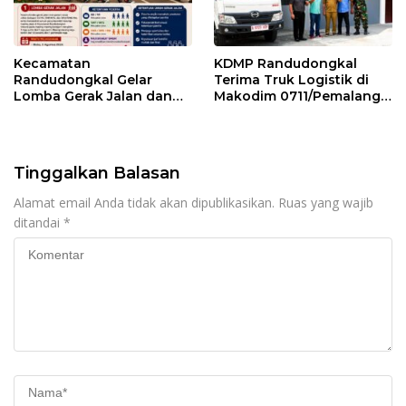
Kecamatan
KDMP Randudongkal
Randudongkal Gelar
Terima Truk Logistik di
Lomba Gerak Jalan dan
Makodim 0711/Pemalang
Gobak Sodor Meriahkan
untuk Perkuat Distribusi
HUT RI ke-81
Desa
Tinggalkan Balasan
Alamat email Anda tidak akan dipublikasikan.
Ruas yang wajib
ditandai
*