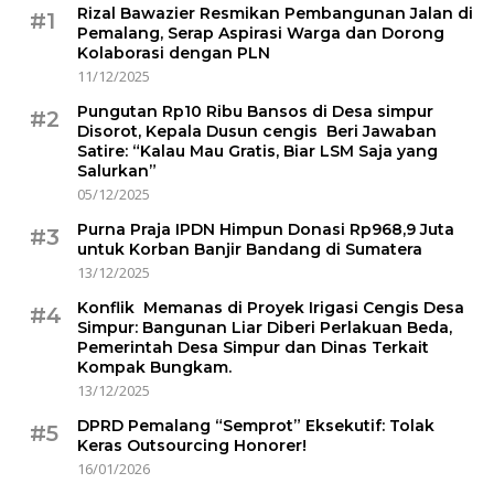
Rizal Bawazier Resmikan Pembangunan Jalan di
#1
Pemalang, Serap Aspirasi Warga dan Dorong
Kolaborasi dengan PLN
11/12/2025
Pungutan Rp10 Ribu Bansos di Desa simpur
#2
Disorot, Kepala Dusun cengis Beri Jawaban
Satire: “Kalau Mau Gratis, Biar LSM Saja yang
Salurkan”
05/12/2025
Purna Praja IPDN Himpun Donasi Rp968,9 Juta
#3
untuk Korban Banjir Bandang di Sumatera
13/12/2025
Konflik Memanas di Proyek Irigasi Cengis Desa
#4
Simpur: Bangunan Liar Diberi Perlakuan Beda,
Pemerintah Desa Simpur dan Dinas Terkait
Kompak Bungkam.
13/12/2025
DPRD Pemalang “Semprot” Eksekutif: Tolak
#5
Keras Outsourcing Honorer!
16/01/2026