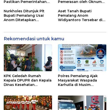
Pastikan Pemerintahan
Pemerasan oleh Oknum
Tetap Berjalan
Pegawai KPK
Nurkholes Ditunjuk Plt
Aset Tanah Bupati
Bupati Pemalang Usai
Pemalang Anom
Anom Ditetapkan
Widiyantoro Tersebar di
Tersangka KPK
Jawa dan Bali, Jadi
Sorotan Usai OTT KPK
Rekomendasi untuk kamu
KPK Geledah Rumah
Polres Pemalang Ajak
Kepala DPUPR dan Kepala
Masyarakat Waspada
Dinas Kesehatan
Karhutla di Musim
Pemalang
Kemarau