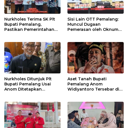
Nurkholes Terima SK Plt
Sisi Lain OTT Pemalang:
Bupati Pemalang,
Muncul Dugaan
Pastikan Pemerintahan
Pemerasan oleh Oknum
Tetap Berjalan
Pegawai KPK
Nurkholes Ditunjuk Plt
Aset Tanah Bupati
Bupati Pemalang Usai
Pemalang Anom
Anom Ditetapkan
Widiyantoro Tersebar di
Tersangka KPK
Jawa dan Bali, Jadi
Sorotan Usai OTT KPK