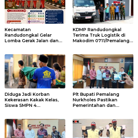
Kecamatan
KDMP Randudongkal
Randudongkal Gelar
Terima Truk Logistik di
Lomba Gerak Jalan dan
Makodim 0711/Pemalang
Gobak Sodor Meriahkan
untuk Perkuat Distribusi
HUT RI ke-81
Desa
Diduga Jadi Korban
Plt Bupati Pemalang
Kekerasan Kakak Kelas,
Nurkholes Pastikan
Siswa SMPN 4
Pemerintahan dan
Randudongkal Meninggal
Pelayanan Publik Tetap
Dunia
Berjalan