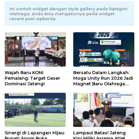
Ini contoh widget dengan style gallery pada kategori
olahraga, anda bisa mengaturnya pada widget
recent post wpberita.
Wajah Baru KONI
Bersatu Dalam Langkah:
Pemalang: Target Geser
Moga Unity Run 2026 Jadi
Dominasi Jateng!
Magnet Baru Olahraga
Pemalang
Sinergi di Lapangan Hijau:
Lampaui Batas! Jateng
Bupati Anom Buka
Kini Miliki Asrama Atlet