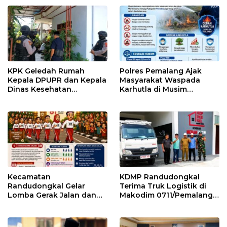
KPK Geledah Rumah
Polres Pemalang Ajak
Kepala DPUPR dan Kepala
Masyarakat Waspada
Dinas Kesehatan
Karhutla di Musim
Pemalang
Kemarau
Kecamatan
KDMP Randudongkal
Randudongkal Gelar
Terima Truk Logistik di
Lomba Gerak Jalan dan
Makodim 0711/Pemalang
Gobak Sodor Meriahkan
untuk Perkuat Distribusi
HUT RI ke-81
Desa