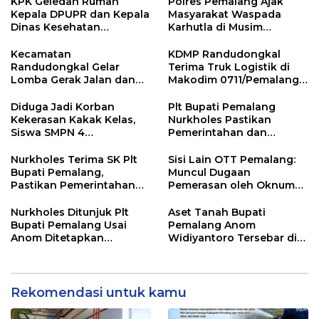
KPK Geledah Rumah
Polres Pemalang Ajak
Kepala DPUPR dan Kepala
Masyarakat Waspada
Dinas Kesehatan
Karhutla di Musim
Pemalang
Kemarau
Kecamatan
KDMP Randudongkal
Randudongkal Gelar
Terima Truk Logistik di
Lomba Gerak Jalan dan
Makodim 0711/Pemalang
Gobak Sodor Meriahkan
untuk Perkuat Distribusi
HUT RI ke-81
Desa
Diduga Jadi Korban
Plt Bupati Pemalang
Kekerasan Kakak Kelas,
Nurkholes Pastikan
Siswa SMPN 4
Pemerintahan dan
Randudongkal Meninggal
Pelayanan Publik Tetap
Dunia
Berjalan
Nurkholes Terima SK Plt
Sisi Lain OTT Pemalang:
Bupati Pemalang,
Muncul Dugaan
Pastikan Pemerintahan
Pemerasan oleh Oknum
Tetap Berjalan
Pegawai KPK
Nurkholes Ditunjuk Plt
Aset Tanah Bupati
Bupati Pemalang Usai
Pemalang Anom
Anom Ditetapkan
Widiyantoro Tersebar di
Tersangka KPK
Jawa dan Bali, Jadi
Sorotan Usai OTT KPK
Rekomendasi untuk kamu