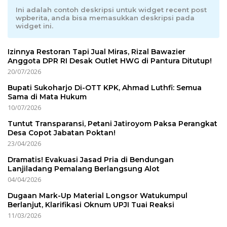
Ini adalah contoh deskripsi untuk widget recent post
wpberita, anda bisa memasukkan deskripsi pada
widget ini.
Izinnya Restoran Tapi Jual Miras, Rizal Bawazier
Anggota DPR RI Desak Outlet HWG di Pantura Ditutup!
20/07/2026
Bupati Sukoharjo Di-OTT KPK, Ahmad Luthfi: Semua
Sama di Mata Hukum
10/07/2026
Tuntut Transparansi, Petani Jatiroyom Paksa Perangkat
Desa Copot Jabatan Poktan!
23/04/2026
Dramatis! Evakuasi Jasad Pria di Bendungan
Lanjiladang Pemalang Berlangsung Alot
04/04/2026
Dugaan Mark-Up Material Longsor Watukumpul
Berlanjut, Klarifikasi Oknum UPJI Tuai Reaksi
11/03/2026