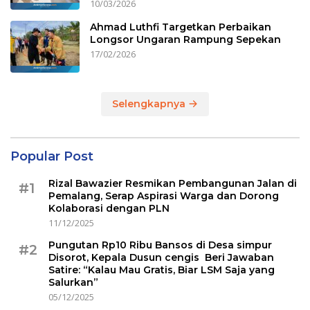
10/03/2026
Ahmad Luthfi Targetkan Perbaikan
Longsor Ungaran Rampung Sepekan
17/02/2026
Selengkapnya
Popular Post
Rizal Bawazier Resmikan Pembangunan Jalan di
#1
Pemalang, Serap Aspirasi Warga dan Dorong
Kolaborasi dengan PLN
11/12/2025
Pungutan Rp10 Ribu Bansos di Desa simpur
#2
Disorot, Kepala Dusun cengis Beri Jawaban
Satire: “Kalau Mau Gratis, Biar LSM Saja yang
Salurkan”
05/12/2025