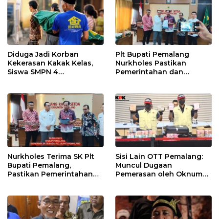
Diduga Jadi Korban
Plt Bupati Pemalang
Kekerasan Kakak Kelas,
Nurkholes Pastikan
Siswa SMPN 4
Pemerintahan dan
Randudongkal Meninggal
Pelayanan Publik Tetap
Dunia
Berjalan
Nurkholes Terima SK Plt
Sisi Lain OTT Pemalang:
Bupati Pemalang,
Muncul Dugaan
Pastikan Pemerintahan
Pemerasan oleh Oknum
Tetap Berjalan
Pegawai KPK