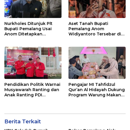
Nurkholes Ditunjuk Plt
Aset Tanah Bupati
Bupati Pemalang Usai
Pemalang Anom
Anom Ditetapkan
Widiyantoro Tersebar di
Tersangka KPK
Jawa dan Bali, Jadi
Sorotan Usai OTT KPK
Pendidikan Politik Warnai
Pengajar MI Tahfidzul
Musyawarah Ranting dan
Qur’an Al Hidayah Dukung
Anak Ranting PDI
Program Warung Makan
Perjuangan Serentak se-
Gratis AMK
Kecamatan Belik
Berita Terkait