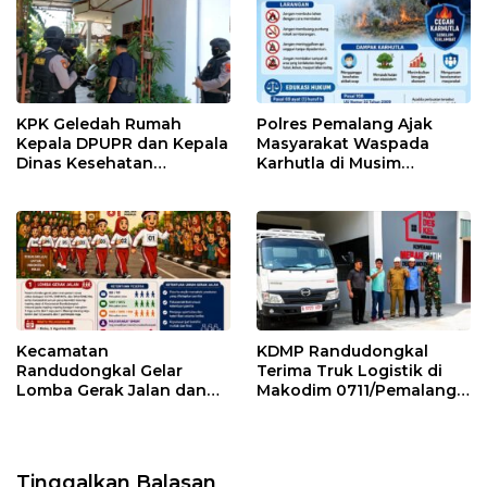
KPK Geledah Rumah
Polres Pemalang Ajak
Kepala DPUPR dan Kepala
Masyarakat Waspada
Dinas Kesehatan
Karhutla di Musim
Pemalang
Kemarau
Kecamatan
KDMP Randudongkal
Randudongkal Gelar
Terima Truk Logistik di
Lomba Gerak Jalan dan
Makodim 0711/Pemalang
Gobak Sodor Meriahkan
untuk Perkuat Distribusi
HUT RI ke-81
Desa
Tinggalkan Balasan