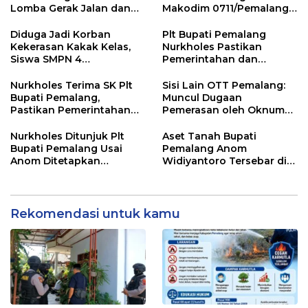
Lomba Gerak Jalan dan
Makodim 0711/Pemalang
Gobak Sodor Meriahkan
untuk Perkuat Distribusi
HUT RI ke-81
Desa
Diduga Jadi Korban
Plt Bupati Pemalang
Kekerasan Kakak Kelas,
Nurkholes Pastikan
Siswa SMPN 4
Pemerintahan dan
Randudongkal Meninggal
Pelayanan Publik Tetap
Dunia
Berjalan
Nurkholes Terima SK Plt
Sisi Lain OTT Pemalang:
Bupati Pemalang,
Muncul Dugaan
Pastikan Pemerintahan
Pemerasan oleh Oknum
Tetap Berjalan
Pegawai KPK
Nurkholes Ditunjuk Plt
Aset Tanah Bupati
Bupati Pemalang Usai
Pemalang Anom
Anom Ditetapkan
Widiyantoro Tersebar di
Tersangka KPK
Jawa dan Bali, Jadi
Sorotan Usai OTT KPK
Rekomendasi untuk kamu