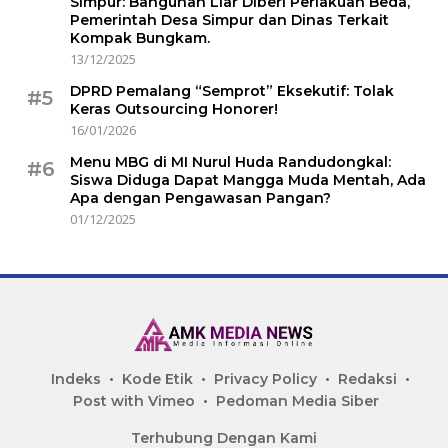
Simpur: Bangunan Liar Diberi Perlakuan Beda,
Pemerintah Desa Simpur dan Dinas Terkait
Kompak Bungkam.
13/12/2025
DPRD Pemalang “Semprot” Eksekutif: Tolak
#5
Keras Outsourcing Honorer!
16/01/2026
Menu MBG di MI Nurul Huda Randudongkal:
#6
Siswa Diduga Dapat Mangga Muda Mentah, Ada
Apa dengan Pengawasan Pangan?
01/12/2025
Indeks
Kode Etik
Privacy Policy
Redaksi
Post with Vimeo
Pedoman Media Siber
Terhubung Dengan Kami