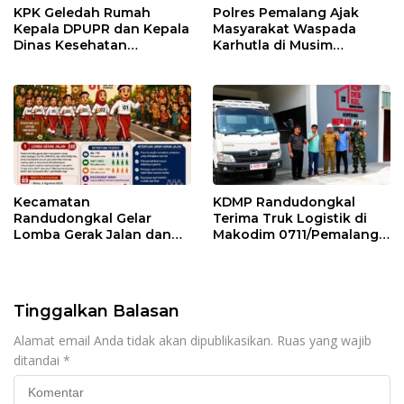
KPK Geledah Rumah
Polres Pemalang Ajak
Kepala DPUPR dan Kepala
Masyarakat Waspada
Dinas Kesehatan
Karhutla di Musim
Pemalang
Kemarau
Kecamatan
KDMP Randudongkal
Randudongkal Gelar
Terima Truk Logistik di
Lomba Gerak Jalan dan
Makodim 0711/Pemalang
Gobak Sodor Meriahkan
untuk Perkuat Distribusi
HUT RI ke-81
Desa
Tinggalkan Balasan
Alamat email Anda tidak akan dipublikasikan.
Ruas yang wajib
ditandai
*