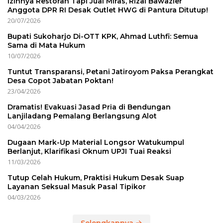
Izinnya Restoran Tapi Jual Miras, Rizal Bawazier
Anggota DPR RI Desak Outlet HWG di Pantura Ditutup!
20/07/2026
Bupati Sukoharjo Di-OTT KPK, Ahmad Luthfi: Semua
Sama di Mata Hukum
10/07/2026
Tuntut Transparansi, Petani Jatiroyom Paksa Perangkat
Desa Copot Jabatan Poktan!
23/04/2026
Dramatis! Evakuasi Jasad Pria di Bendungan
Lanjiladang Pemalang Berlangsung Alot
04/04/2026
Dugaan Mark-Up Material Longsor Watukumpul
Berlanjut, Klarifikasi Oknum UPJI Tuai Reaksi
11/03/2026
Tutup Celah Hukum, Praktisi Hukum Desak Suap
Layanan Seksual Masuk Pasal Tipikor
04/03/2026