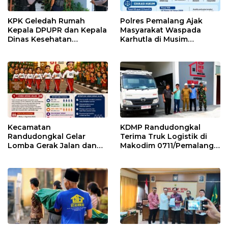
KPK Geledah Rumah
Polres Pemalang Ajak
Kepala DPUPR dan Kepala
Masyarakat Waspada
Dinas Kesehatan
Karhutla di Musim
Pemalang
Kemarau
Kecamatan
KDMP Randudongkal
Randudongkal Gelar
Terima Truk Logistik di
Lomba Gerak Jalan dan
Makodim 0711/Pemalang
Gobak Sodor Meriahkan
untuk Perkuat Distribusi
HUT RI ke-81
Desa