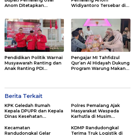
Anom Ditetapkan
Widiyantoro Tersebar di
Tersangka KPK
Jawa dan Bali, Jadi
Sorotan Usai OTT KPK
Pendidikan Politik Warnai
Pengajar MI Tahfidzul
Musyawarah Ranting dan
Qur’an Al Hidayah Dukung
Anak Ranting PDI
Program Warung Makan
Perjuangan Serentak se-
Gratis AMK
Kecamatan Belik
Berita Terkait
KPK Geledah Rumah
Polres Pemalang Ajak
Kepala DPUPR dan Kepala
Masyarakat Waspada
Dinas Kesehatan
Karhutla di Musim
Pemalang
Kemarau
Kecamatan
KDMP Randudongkal
Randudongkal Gelar
Terima Truk Logistik di