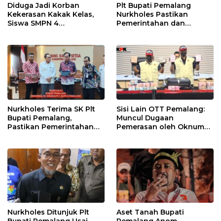
Diduga Jadi Korban
Plt Bupati Pemalang
Kekerasan Kakak Kelas,
Nurkholes Pastikan
Siswa SMPN 4
Pemerintahan dan
Randudongkal Meninggal
Pelayanan Publik Tetap
Dunia
Berjalan
Nurkholes Terima SK Plt
Sisi Lain OTT Pemalang:
Bupati Pemalang,
Muncul Dugaan
Pastikan Pemerintahan
Pemerasan oleh Oknum
Tetap Berjalan
Pegawai KPK
Nurkholes Ditunjuk Plt
Aset Tanah Bupati
Bupati Pemalang Usai
Pemalang Anom