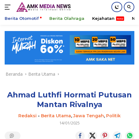
Berita Otomotif
Berita Olahraga
Kejahatan
Ni
Langsung
ke
konten
Beranda
Berita Utama
Ahmad Luthfi Hormati Putusan
Mantan Rivalnya
Redaksi
-
Berita Utama
,
Jawa Tengah
,
Politik
14/01/2025