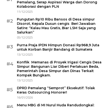
Pemalang, Serap Aspirasi Warga dan Dorong
Kolaborasi dengan PLN
11/12/2025
Pungutan Rp10 Ribu Bansos di Desa simpur
#2
Disorot, Kepala Dusun cengis Beri Jawaban
Satire: “Kalau Mau Gratis, Biar LSM Saja yang
Salurkan”
05/12/2025
Purna Praja IPDN Himpun Donasi Rp968,9 Juta
#3
untuk Korban Banjir Bandang di Sumatera
13/12/2025
Konflik Memanas di Proyek Irigasi Cengis Desa
#4
Simpur: Bangunan Liar Diberi Perlakuan Beda,
Pemerintah Desa Simpur dan Dinas Terkait
Kompak Bungkam.
13/12/2025
DPRD Pemalang “Semprot” Eksekutif: Tolak
#5
Keras Outsourcing Honorer!
16/01/2026
Menu MBG di MI Nurul Huda Randudongkal:
#6