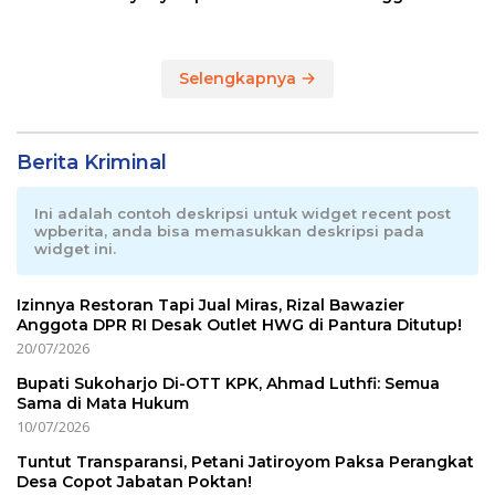
2026
Terpadu di RI
Selengkapnya
Berita Kriminal
Ini adalah contoh deskripsi untuk widget recent post
wpberita, anda bisa memasukkan deskripsi pada
widget ini.
Izinnya Restoran Tapi Jual Miras, Rizal Bawazier
Anggota DPR RI Desak Outlet HWG di Pantura Ditutup!
20/07/2026
Bupati Sukoharjo Di-OTT KPK, Ahmad Luthfi: Semua
Sama di Mata Hukum
10/07/2026
Tuntut Transparansi, Petani Jatiroyom Paksa Perangkat
Desa Copot Jabatan Poktan!