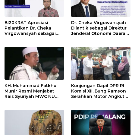
BI20KRAT Apresiasi
Dr. Cheka Virgowansyah
Pelantikan Dr. Cheka
Dilantik sebagai Direktur
Virgowansyah sebagai
Jenderal Otonomi Daerah
Dirjen Otonomi Daerah
Kemendagri
KH. Muhammad Fatkhul
Kunjungan Dapil DPR RI
Munir Resmi Menjabat
Komisi XII, Bung Ramson
Rais Syuriyah MWC NU
Serahkan Motor Angkut
Randudongkal Masa
Sampah di Desa Gendong
Khidmat 2026–2031