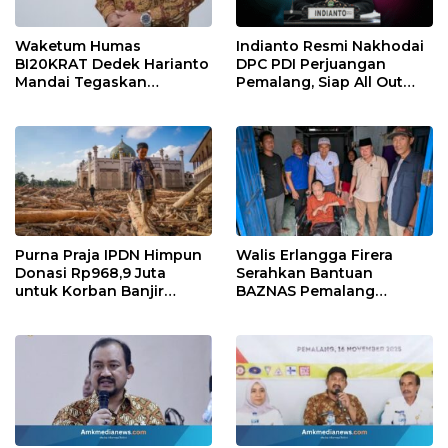
Waketum Humas
Indianto Resmi Nakhodai
BI20KRAT Dedek Harianto
DPC PDI Perjuangan
Mandai Tegaskan
Pemalang, Siap All Out
Komitmen Dukung
Konsolidasi Partai!
Pemberitaan Positif dan
Program Besar Organisasi
Purna Praja IPDN Himpun
Walis Erlangga Firera
Donasi Rp968,9 Juta
Serahkan Bantuan
untuk Korban Banjir
BAZNAS Pemalang
Bandang di Sumatera
kepada Wawan,
Penyandang Disabilitas
Lumpuh Total Sejak Usia
13 Tahun