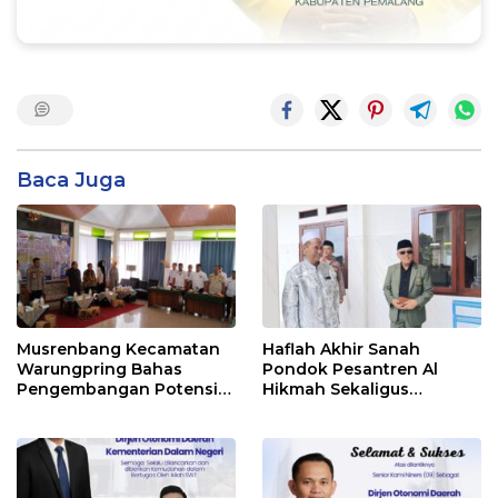
Baca Juga
Musrenbang Kecamatan
Haflah Akhir Sanah
Warungpring Bahas
Pondok Pesantren Al
Pengembangan Potensi
Hikmah Sekaligus
Ekonomi Terintegrasi
Peresmian SMP Islam
Terpadu Warunpring