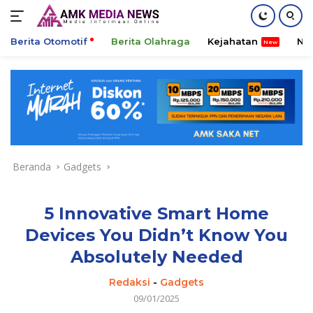
Berita Otomotif
Berita Olahraga
Kejahatan
Ni
Langsung
ke
konten
Beranda
Gadgets
5 Innovative Smart Home
Devices You Didn’t Know You
Absolutely Needed
Redaksi
-
Gadgets
09/01/2025