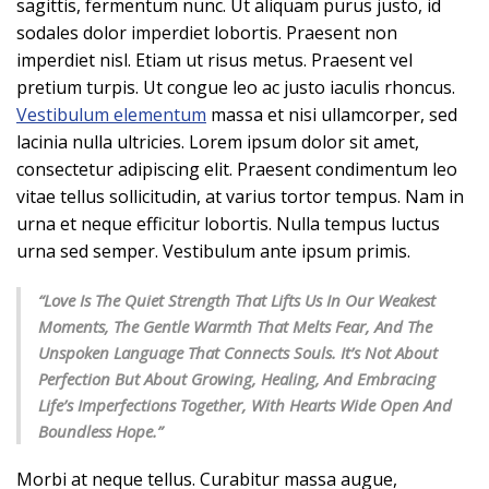
sagittis, fermentum nunc. Ut aliquam purus justo, id
sodales dolor imperdiet lobortis. Praesent non
imperdiet nisl. Etiam ut risus metus. Praesent vel
pretium turpis. Ut congue leo ac justo iaculis rhoncus.
Vestibulum elementum
massa et nisi ullamcorper, sed
lacinia nulla ultricies. Lorem ipsum dolor sit amet,
consectetur adipiscing elit. Praesent condimentum leo
vitae tellus sollicitudin, at varius tortor tempus. Nam in
urna et neque efficitur lobortis. Nulla tempus luctus
urna sed semper. Vestibulum ante ipsum primis.
“Love Is The Quiet Strength That Lifts Us In Our Weakest
Moments, The Gentle Warmth That Melts Fear, And The
Unspoken Language That Connects Souls. It’s Not About
Perfection But About Growing, Healing, And Embracing
Life’s Imperfections Together, With Hearts Wide Open And
Boundless Hope.”
Morbi at neque tellus. Curabitur massa augue,