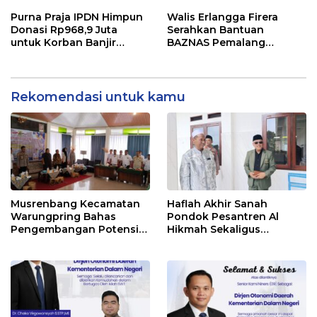
Komitmen Dukung
Konsolidasi Partai!
Pemberitaan Positif dan
Purna Praja IPDN Himpun
Walis Erlangga Firera
Program Besar Organisasi
Donasi Rp968,9 Juta
Serahkan Bantuan
untuk Korban Banjir
BAZNAS Pemalang
Bandang di Sumatera
kepada Wawan,
Penyandang Disabilitas
Lumpuh Total Sejak Usia
13 Tahun
Rekomendasi untuk kamu
Musrenbang Kecamatan
Haflah Akhir Sanah
Warungpring Bahas
Pondok Pesantren Al
Pengembangan Potensi
Hikmah Sekaligus
Ekonomi Terintegrasi
Peresmian SMP Islam
Terpadu Warunpring