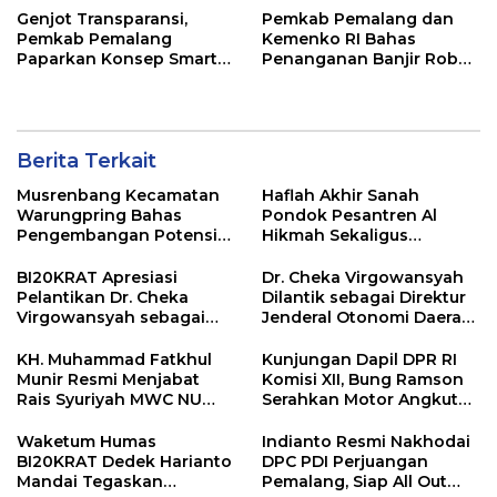
Genjot Transparansi,
Pemkab Pemalang dan
Pemkab Pemalang
Kemenko RI Bahas
Paparkan Konsep Smart
Penanganan Banjir Rob
Village di Uji Publik
Pesisir Ulujami
Berita Terkait
Musrenbang Kecamatan
Haflah Akhir Sanah
Warungpring Bahas
Pondok Pesantren Al
Pengembangan Potensi
Hikmah Sekaligus
Ekonomi Terintegrasi
Peresmian SMP Islam
Terpadu Warunpring
BI20KRAT Apresiasi
Dr. Cheka Virgowansyah
Pelantikan Dr. Cheka
Dilantik sebagai Direktur
Virgowansyah sebagai
Jenderal Otonomi Daerah
Dirjen Otonomi Daerah
Kemendagri
KH. Muhammad Fatkhul
Kunjungan Dapil DPR RI
Munir Resmi Menjabat
Komisi XII, Bung Ramson
Rais Syuriyah MWC NU
Serahkan Motor Angkut
Randudongkal Masa
Sampah di Desa Gendong
Khidmat 2026–2031
Waketum Humas
Indianto Resmi Nakhodai
BI20KRAT Dedek Harianto
DPC PDI Perjuangan
Mandai Tegaskan
Pemalang, Siap All Out