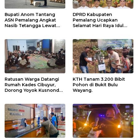
Bupati Anom Tantang
DPRD Kabupaten
ASN Pemalang Angkat
Pemalang Ucapkan
Nasib Tetangga Lewat
Selamat Hari Raya Idul
“ASN Pedot”
Adha 1447 Hijriah
Ratusan Warga Datangi
KTH Tanam 3.200 Bibit
Rumah Kades Cibuyur,
Pohon di Bukit Bulu
Dorong Yoyok Kusnondo
Wayang.
Maju Kembali