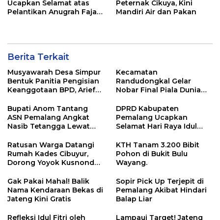
Ucapkan Selamat atas
Peternak Cikuya, Kini
Pelantikan Anugrah Fajar
Mandiri Air dan Pakan
Fahrurazie sebagai Kepala
Bidang Statistik
Diskominfotik NTB
Berita Terkait
Musyawarah Desa Simpur
Kecamatan
Bentuk Panitia Pengisian
Randudongkal Gelar
Keanggotaan BPD, Arief
Nobar Final Piala Dunia
Maulana Dipercaya
2026, Warga Diajak
Sebagai Ketua
Ramaikan Acara
Bupati Anom Tantang
DPRD Kabupaten
ASN Pemalang Angkat
Pemalang Ucapkan
Nasib Tetangga Lewat
Selamat Hari Raya Idul
“ASN Pedot”
Adha 1447 Hijriah
Ratusan Warga Datangi
KTH Tanam 3.200 Bibit
Rumah Kades Cibuyur,
Pohon di Bukit Bulu
Dorong Yoyok Kusnondo
Wayang.
Maju Kembali
Gak Pakai Mahal! Balik
Sopir Pick Up Terjepit di
Nama Kendaraan Bekas di
Pemalang Akibat Hindari
Jateng Kini Gratis
Balap Liar
Refleksi Idul Fitri oleh
Lampaui Target! Jateng