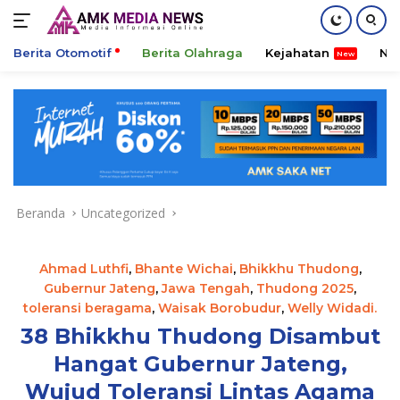
Berita Otomotif
Berita Olahraga
Kejahatan
Ni
Langsung
ke
konten
Beranda
Uncategorized
Ahmad Luthfi
,
Bhante Wichai
,
Bhikkhu Thudong
,
Gubernur Jateng
,
Jawa Tengah
,
Thudong 2025
,
toleransi beragama
,
Waisak Borobudur
,
Welly Widadi.
38 Bhikkhu Thudong Disambut
Hangat Gubernur Jateng,
Wujud Toleransi Lintas Agama