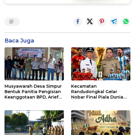
Baca Juga
Musyawarah Desa Simpur
Kecamatan
Bentuk Panitia Pengisian
Randudongkal Gelar
Keanggotaan BPD, Arief
Nobar Final Piala Dunia
Maulana Dipercaya
2026, Warga Diajak
Sebagai Ketua
Ramaikan Acara