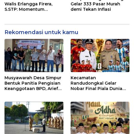
Walis Erlangga Firera,
Gelar 333 Pasar Murah
S.STP: Momentum
demi Tekan Inflasi
Memperkuat Kepedulian
Sosial
Rekomendasi untuk kamu
Musyawarah Desa Simpur
Kecamatan
Bentuk Panitia Pengisian
Randudongkal Gelar
Keanggotaan BPD, Arief
Nobar Final Piala Dunia
Maulana Dipercaya
2026, Warga Diajak
Sebagai Ketua
Ramaikan Acara