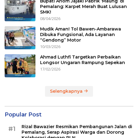
Bupati Anom Jajaki Pabrik ‘Maung’ di
Pemalang: Karpet Merah Buat Lulusan
SMK!
08/04/2026
Mudik Aman! Tol Bawen-Ambarawa
Dibuka Fungsional, Ada Layanan
“Gendong” Motor
10/03/2026
Ahmad Luthfi Targetkan Perbaikan
Longsor Ungaran Rampung Sepekan
17/02/2026
Selengkapnya
Popular Post
Rizal Bawazier Resmikan Pembangunan Jalan di
#1
Pemalang, Serap Aspirasi Warga dan Dorong
Kolaborasi dengan PLN