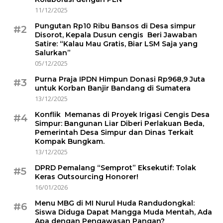
11/12/2025
Pungutan Rp10 Ribu Bansos di Desa simpur
#2
Disorot, Kepala Dusun cengis Beri Jawaban
Satire: “Kalau Mau Gratis, Biar LSM Saja yang
Salurkan”
05/12/2025
Purna Praja IPDN Himpun Donasi Rp968,9 Juta
#3
untuk Korban Banjir Bandang di Sumatera
13/12/2025
Konflik Memanas di Proyek Irigasi Cengis Desa
#4
Simpur: Bangunan Liar Diberi Perlakuan Beda,
Pemerintah Desa Simpur dan Dinas Terkait
Kompak Bungkam.
13/12/2025
DPRD Pemalang “Semprot” Eksekutif: Tolak
#5
Keras Outsourcing Honorer!
16/01/2026
Menu MBG di MI Nurul Huda Randudongkal:
#6
Siswa Diduga Dapat Mangga Muda Mentah, Ada
Apa dengan Pengawasan Pangan?