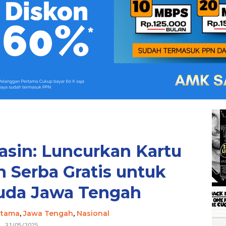
Yasin: Luncurkan Kartu
h Serba Gratis untuk
uda Jawa Tengah
Utama
,
Jawa Tengah
,
Nasional
31/05/2025