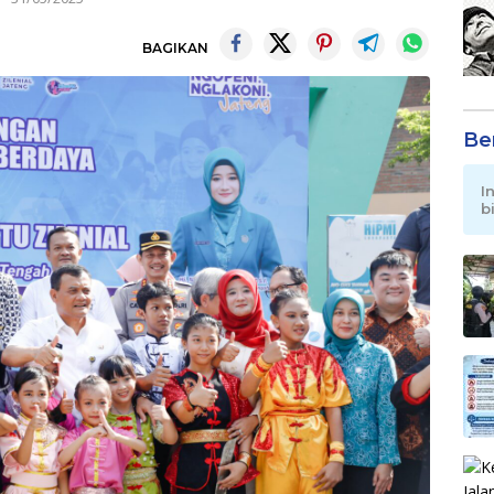
BAGIKAN
Be
I
b