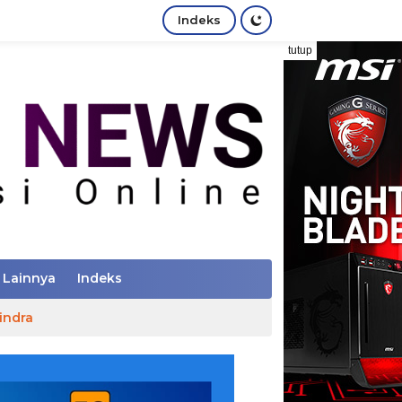
Indeks
tutup
Lainnya
Indeks
indra