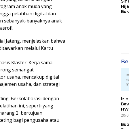
Sin
program anak muda yang
Hij
Buk
gga pelatihan digital dan
May
an sebanyak-banyaknya anak
srofi.
al Jateng, menjelaskan bahwa
ditawarkan melalui Kartu
Ber
sis Klaster: Kerja sama
dorong semangat
I
or usaha, mencakup digital
r
jemen usaha, dan strategi
m
ding: Berkolaborasi dengan
Izi
Baw
latihan ini, seperti yang
HWG
marang 2, bertujuan
20/0
keting bagi pengusaha atau
Bup