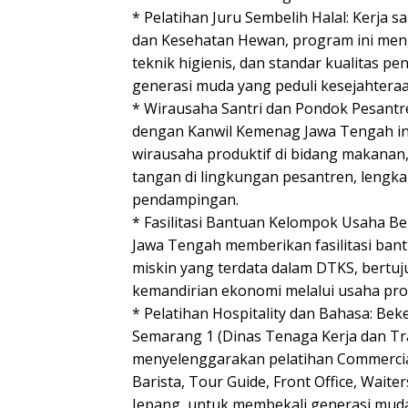
* Pelatihan Juru Sembelih Halal: Kerja
dan Kesehatan Hewan, program ini menga
teknik higienis, dan standar kualitas 
generasi muda yang peduli kesejahtera
* Wirausaha Santri dan Pondok Pesantre
dengan Kanwil Kemenag Jawa Tengah i
wirausaha produktif di bidang makanan
tangan di lingkungan pesantren, lengk
pendampingan.
* Fasilitasi Bantuan Kelompok Usaha Be
Jawa Tengah memberikan fasilitasi ban
miskin yang terdata dalam DTKS, bertu
kemandirian ekonomi melalui usaha pro
* Pelatihan Hospitality dan Bahasa: Be
Semarang 1 (Dinas Tenaga Kerja dan Tra
menyelenggarakan pelatihan Commercia
Barista, Tour Guide, Front Office, Waite
Jepang, untuk membekali generasi muda 