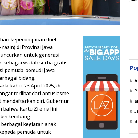
 hari kepemimpinan duet
Yasin) di Provinsi Jawa
iluncurkan untuk generasi
in sebagai wadah serba gratis
Po
si pemuda-pemudi Jawa
erbagai bidang.
A
ada Rabu, 23 April 2025, di
P
ngat terlihat dari antusiasme
 mendaftarkan diri. Gubernur
a
bahwa Kartu Zilenial ini
J
 berkembang.
B
s berbagai kegiatan anak
s kepada pemuda untuk