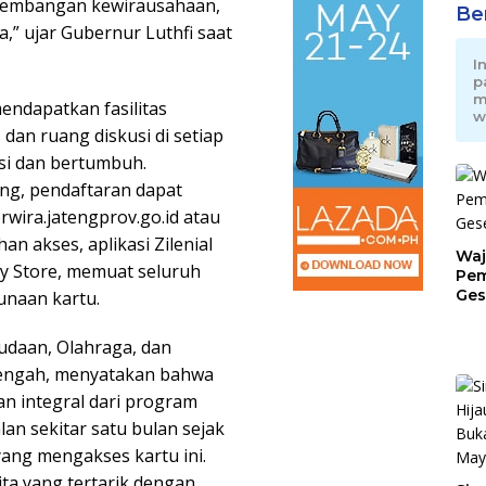
ngembangan kewirausahaan,
Be
a,” ujar Gubernur Luthfi saat
I
p
m
endapatkan fasilitas
w
 dan ruang diskusi di setiap
si dan bertumbuh.
ng, pendaftaran dapat
rwira.jatengprov.go.id atau
an akses, aplikasi Zilenial
Waj
ay Store, memuat seluruh
Pem
Ges
naan kartu.
Jat
daan, Olahraga, dan
 Tengah, menyatakan bahwa
n integral dari program
an sekitar satu bulan sejak
ang mengakses kartu ini.
ita yang tertarik dengan