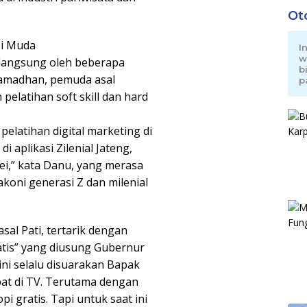
Ot
si Muda
I
w
 langsung oleh beberapa
b
amadhan, pemuda asal
p
elatihan soft skill dan hard
 pelatihan digital marketing di
i aplikasi Zilenial Jateng,
ei,” kata Danu, yang merasa
akoni generasi Z dan milenial
al Pati, tertarik dengan
atis” yang diusung Gubernur
ini selalu disuarakan Bapak
at di TV. Terutama dengan
pi gratis. Tapi untuk saat ini