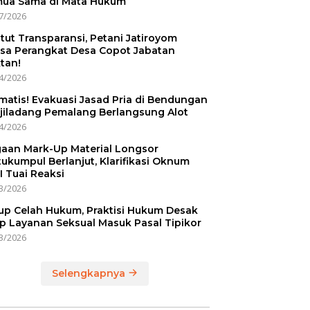
ua Sama di Mata Hukum
7/2026
tut Transparansi, Petani Jatiroyom
sa Perangkat Desa Copot Jabatan
tan!
4/2026
matis! Evakuasi Jasad Pria di Bendungan
jiladang Pemalang Berlangsung Alot
4/2026
aan Mark-Up Material Longsor
ukumpul Berlanjut, Klarifikasi Oknum
I Tuai Reaksi
3/2026
up Celah Hukum, Praktisi Hukum Desak
p Layanan Seksual Masuk Pasal Tipikor
3/2026
Selengkapnya