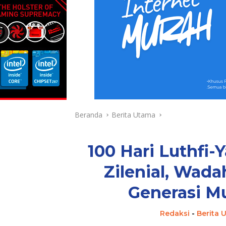
Beranda
Berita Utama
100 Hari Luthfi-
Zilenial, Wada
Generasi M
Redaksi
-
Berita 