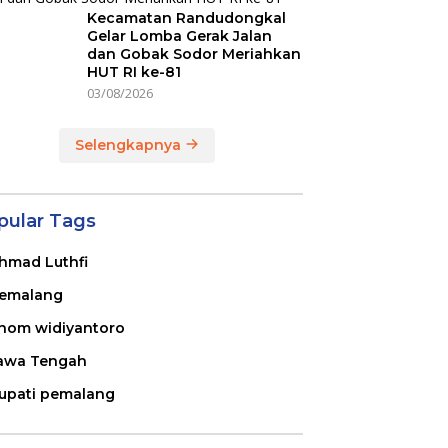
Kecamatan Randudongkal
Gelar Lomba Gerak Jalan
dan Gobak Sodor Meriahkan
HUT RI ke-81
03/08/2026
Selengkapnya
pular Tags
hmad Luthfi
emalang
nom widiyantoro
awa Tengah
upati pemalang