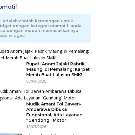
omotif
ni adalah contoh keterangan untuk
idget dengan kategori otomotif, anda
isa dengan mudah memasukkannya
ada widget.
Bupati Anom Jajaki Pabrik
‘Maung’ di Pemalang: Karpet
Merah Buat Lulusan SMK!
08/04/2026
Mudik Aman! Tol Bawen-
Ambarawa Dibuka
Fungsional, Ada Layanan
“Gendong” Motor
10/03/2026