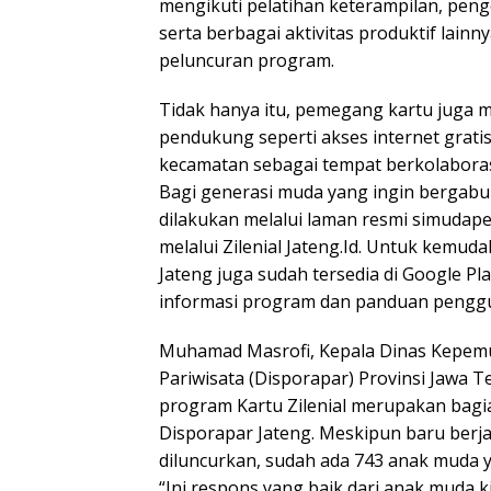
mengikuti pelatihan keterampilan, pe
serta berbagai aktivitas produktif lainny
peluncuran program.
Tidak hanya itu, pemegang kartu juga m
pendukung seperti akses internet gratis
kecamatan sebagai tempat berkolabora
Bagi generasi muda yang ingin bergabu
dilakukan melalui laman resmi simudape
melalui Zilenial Jateng.Id. Untuk kemudah
Jateng juga sudah tersedia di Google Pl
informasi program dan panduan penggu
Muhamad Masrofi, Kepala Dinas Kepemu
Pariwisata (Disporapar) Provinsi Jawa
program Kartu Zilenial merupakan bagia
Disporapar Jateng. Meskipun baru berjal
diluncurkan, sudah ada 743 anak muda y
“Ini respons yang baik dari anak muda k