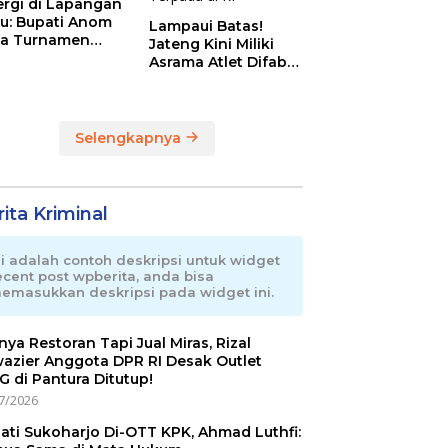
ergi di Lapangan
au: Bupati Anom
Lampaui Batas!
a Turnamen
Jateng Kini Miliki
day Cup 2026
Asrama Atlet Difabel
Tercanggih dan
Terpadu di RI
Selengkapnya
ita Kriminal
ni adalah contoh deskripsi untuk widget
ecent post wpberita, anda bisa
emasukkan deskripsi pada widget ini.
nnya Restoran Tapi Jual Miras, Rizal
azier Anggota DPR RI Desak Outlet
 di Pantura Ditutup!
7/2026
ati Sukoharjo Di-OTT KPK, Ahmad Luthfi: