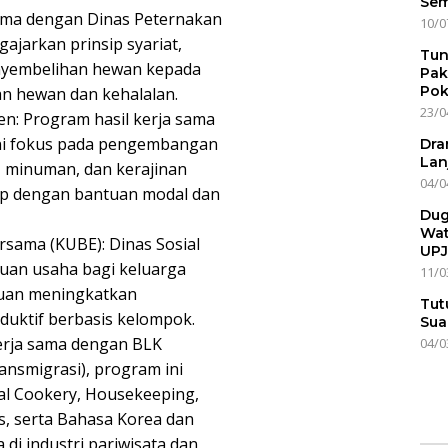
Sem
 sama dengan Dinas Peternakan
10/0
jarkan prinsip syariat,
Tun
penyembelihan hewan kepada
Pak
Pok
an hewan dan kehalalan.
23/0
n: Program hasil kerja sama
ni fokus pada pengembangan
Dra
Lan
, minuman, dan kerajinan
04/0
ap dengan bantuan modal dan
Dug
Wat
rsama (KUBE): Dinas Sosial
UPJ
tuan usaha bagi keluarga
11/0
juan meningkatkan
Tut
duktif berbasis kelompok.
Sua
kerja sama dengan BLK
04/0
nsmigrasi), program ini
l Cookery, Housekeeping,
rs, serta Bahasa Korea dan
di industri pariwisata dan