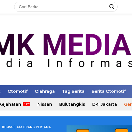
k
Otomotif
Olahraga
Tag Berita
Berita Otomotif
Kejahatan
Nissan
Bulutangkis
DKI Jakarta
Ger