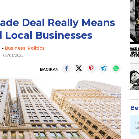
ade Deal Really Means
d Local Businesses
i
-
Business
,
Politics
09/01/2025
BAGIKAN
Be
I
b