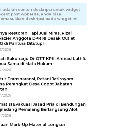
ni adalah contoh deskripsi untuk widget
ecent post wpberita, anda bisa
emasukkan deskripsi pada widget ini.
nnya Restoran Tapi Jual Miras, Rizal
azier Anggota DPR RI Desak Outlet
 di Pantura Ditutup!
7/2026
ati Sukoharjo Di-OTT KPK, Ahmad Luthfi:
ua Sama di Mata Hukum
7/2026
tut Transparansi, Petani Jatiroyom
sa Perangkat Desa Copot Jabatan
tan!
4/2026
matis! Evakuasi Jasad Pria di Bendungan
jiladang Pemalang Berlangsung Alot
4/2026
aan Mark-Up Material Longsor