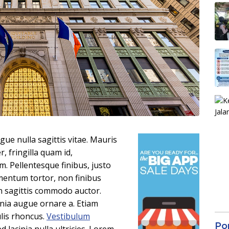
ue nulla sagittis vitae. Mauris
, fringilla quam id,
m. Pellentesque finibus, justo
rmentum tortor, non finibus
ien sagittis commodo auctor.
nia augue ornare a. Etiam
ulis rhoncus.
Vestibulum
Po