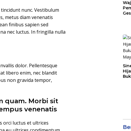
Waj
Pem
n tincidunt nunc. Vestibulum
Ges
us, metus diam venenatis
Jat
nean finibus sapien sed
nec luctus. In fringilla nulla
convallis dolor. Pellentesque
Sin
Hij
t libero enim, nec blandit
Buk
bus non gravida tempor,
May
 quam. Morbi sit
 tempus venenatis
orci luctus et ultrices
Ber
gna eu ultrices condimentum.