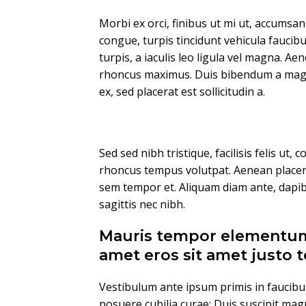
Morbi ex orci, finibus ut mi ut, accumsa
congue, turpis tincidunt vehicula faucib
turpis, a iaculis leo ligula vel magna. Ae
rhoncus maximus. Duis bibendum a magna 
ex, sed placerat est sollicitudin a.
Sed sed nibh tristique, facilisis felis ut, 
rhoncus tempus volutpat. Aenean placera
sem tempor et. Aliquam diam ante, dapi
sagittis nec nibh.
Mauris tempor elementum
amet eros sit amet justo
Vestibulum ante ipsum primis in faucibus 
posuere cubilia curae; Duis suscipit ma