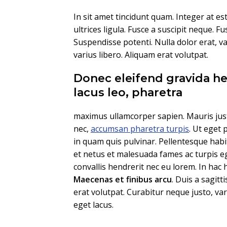
In sit amet tincidunt quam. Integer at es
ultrices ligula. Fusce a suscipit neque. F
Suspendisse potenti. Nulla dolor erat, vari
varius libero. Aliquam erat volutpat.
Donec eleifend gravida he
lacus leo, pharetra
maximus ullamcorper sapien. Mauris just
nec,
accumsan pharetra turpis
. Ut eget 
in quam quis pulvinar. Pellentesque habi
et netus et malesuada fames ac turpis eg
convallis hendrerit nec eu lorem. In hac 
Maecenas et finibus arcu
. Duis a sagitt
erat volutpat. Curabitur neque justo, v
eget lacus.