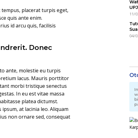
Wat
UPJ
t tempus, placerat turpis eget,
11/0
usce quis ante enim.
Tut
us id arcu quis, facilisis
Sua
04/0
ndrerit. Donec
o ante, molestie eu turpis
Ot
pretium lacus. Mauris porttitor
tant morbi tristique senectus
I
estas. In eu est vitae massa
w
b
habitasse platea dictumst.
p
is ipsum, at lacinia leo. Aliquam
arius non ornare sed, consequat