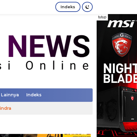
Indeks
tutup
Lainnya
Indeks
indra