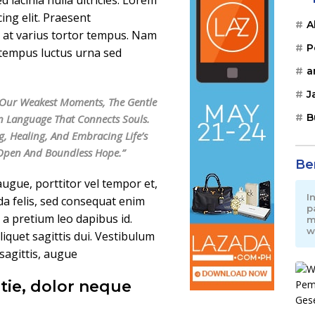
 lacinia nulla ultricies. Lorem
ing elit. Praesent
A
n, at varius tortor tempus. Nam
P
a tempus luctus urna sed
a
J
In Our Weakest Moments, The Gentle
B
n Language That Connects Souls.
g, Healing, And Embracing Life’s
 Open And Boundless Hope.”
Be
ugue, porttitor vel tempor et,
I
da felis, sed consequat enim
p
, a pretium leo dapibus id.
m
w
aliquet sagittis dui. Vestibulum
 sagittis, augue
tie, dolor neque