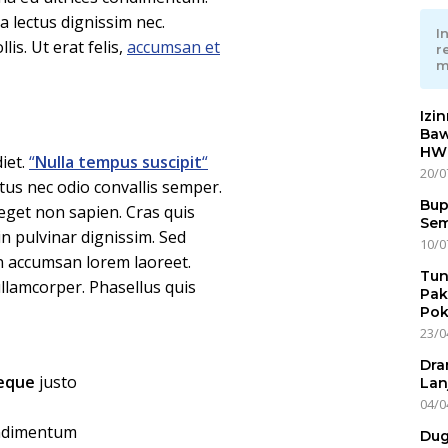
 lectus dignissim nec.
I
is. Ut erat felis,
accumsan et
r
m
Izi
Baw
HWG
iet.
“
Nulla tempus suscipit
“
20/0
us nec odio convallis semper.
Bup
eget non sapien. Cras quis
Sem
n pulvinar dignissim. Sed
10/0
on accumsan lorem laoreet.
Tun
lamcorper. Phasellus quis
Pak
Pok
23/0
Dra
neque
justo
Lan
04/0
ondimentum
Dug