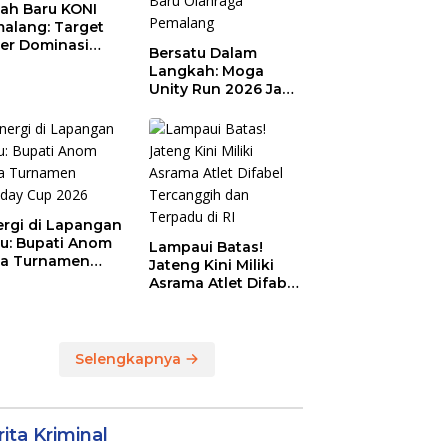
ah Baru KONI
alang: Target
er Dominasi
Bersatu Dalam
eng!
Langkah: Moga
Unity Run 2026 Jadi
Magnet Baru
Olahraga Pemalang
ergi di Lapangan
au: Bupati Anom
Lampaui Batas!
a Turnamen
Jateng Kini Miliki
day Cup 2026
Asrama Atlet Difabel
Tercanggih dan
Terpadu di RI
Selengkapnya
ita Kriminal