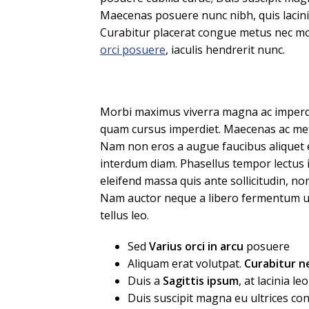
Maecenas posuere nunc nibh, quis lacinia
Curabitur placerat congue metus nec moll
orci posuere
, iaculis hendrerit nunc.
Morbi maximus viverra magna ac imperd
quam cursus imperdiet. Maecenas ac met
Nam non eros a augue faucibus aliquet 
interdum diam. Phasellus tempor lectus i
eleifend massa quis ante sollicitudin, n
Nam auctor neque a libero fermentum ul
tellus leo.
Sed
Varius orci in arcu
posuere
Aliquam erat volutpat.
Curabitur 
Duis a
Sagittis ipsum
, at lacinia leo
Duis suscipit magna eu ultrices c