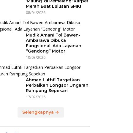
‘Maung’ di Pemalang: Karpet
Merah Buat Lulusan SMK!
08/04/2026
Mudik Aman! Tol Bawen-
Ambarawa Dibuka
Fungsional, Ada Layanan
“Gendong” Motor
10/03/2026
Ahmad Luthfi Targetkan
Perbaikan Longsor Ungaran
Rampung Sepekan
17/02/2026
Selengkapnya