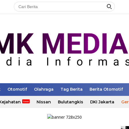
k
Otomotif
Olahraga
Tag Berita
Berita Otomotif
Kejahatan
Nissan
Bulutangkis
DKI Jakarta
Ger