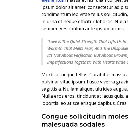
elementum
massa et nisi ullamcorper, sed
ipsum dolor sit amet, consectetur adipisc
condimentum leo vitae tellus sollicitudi
in urna et neque efficitur lobortis. Null
semper. Vestibulum ante ipsum primis.
“Love Is The Quiet Strength That Lifts Us 
Warmth That Melts Fear, And The Unspoke
It’s Not About Perfection But About Growin
Imperfections Together, With Hearts Wide
Morbi at neque tellus. Curabitur massa a
pulvinar vitae ipsum. Fusce viverra gravi
sagittis a. Nullam aliquet ultricies augue
Nulla eros eros, tincidunt at lacus quis, 
lobortis leo at scelerisque dapibus. Cras
Congue sollicitudin moles
malesuada sodales